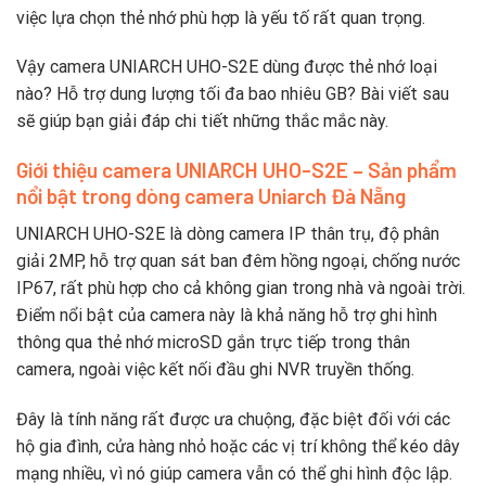
việc
lựa
chọn
thẻ
nhớ
phù
hợp
là
yếu
tố
rất
quan
trọng.
Vậy
camera
UNIARCH
UHO-
S2E
dùng
được
thẻ
nhớ
loại
nào?
Hỗ
trợ
dung
lượng
tối
đa
bao
nhiêu
GB?
Bài
viết
sau
sẽ
giúp
bạn
giải
đáp
chi
tiết
những
thắc
mắc
này.
Giới
thiệu
camera
UNIARCH
UHO-
S2E –
Sản
phẩm
nổi
bật
trong
dòng
camera
Uniarch
Đà
Nẵng
UNIARCH
UHO-
S2E
là
dòng
camera
IP
thân
trụ,
độ
phân
giải
2MP,
hỗ
trợ
quan
sát
ban
đêm
hồng
ngoại,
chống
nước
IP67,
rất
phù
hợp
cho
cả
không
gian
trong
nhà
và
ngoài
trời.
Điểm
nổi
bật
của
camera
này
là
khả
năng
hỗ
trợ
ghi
hình
thông
qua
thẻ
nhớ
microSD
gắn
trực
tiếp
trong
thân
camera
,
ngoài
việc
kết
nối
đầu
ghi
NVR
truyền
thống.
Đây
là
tính
năng
rất
được
ưa
chuộng,
đặc
biệt
đối
với
các
hộ
gia
đình,
cửa
hàng
nhỏ
hoặc
các
vị
trí
không
thể
kéo
dây
mạng
nhiều,
vì
nó
giúp
camera
vẫn
có
thể
ghi
hình
độc
lập.