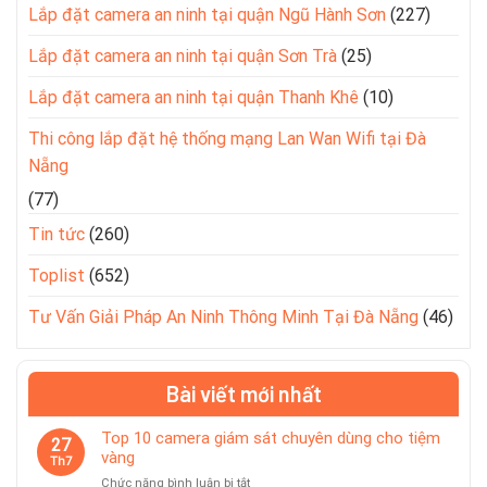
Lắp đặt camera an ninh tại quận Ngũ Hành Sơn
(227)
Lắp đặt camera an ninh tại quận Sơn Trà
(25)
Lắp đặt camera an ninh tại quận Thanh Khê
(10)
Thi công lắp đặt hệ thống mạng Lan Wan Wifi tại Đà
Nẵng
(77)
Tin tức
(260)
Toplist
(652)
Tư Vấn Giải Pháp An Ninh Thông Minh Tại Đà Nẵng
(46)
Bài viết mới nhất
Top 10 camera giám sát chuyên dùng cho tiệm
27
vàng
Th7
ở
Chức năng bình luận bị tắt