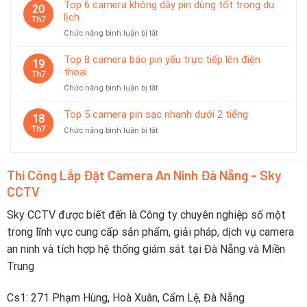
7
Top 6 camera không dây pin dùng tốt trong du
Đà
20
camera
lịch
Nẵng
Th7
có
2026
ở
Chức năng bình luận bị tắt
chế
–
Top
độ
Nên
6
Top 8 camera báo pin yếu trực tiếp lên điện
tiết
19
Chọn
camera
thoại
kiệm
Th7
Thương
không
pin
Hiệu
ở
Chức năng bình luận bị tắt
dây
thông
Nào?
Top
pin
minh
8
Top 5 camera pin sạc nhanh dưới 2 tiếng
dùng
18
camera
tốt
Th7
ở
Chức năng bình luận bị tắt
báo
trong
Top
pin
du
5
yếu
lịch
camera
trực
Thi Công Lắp Đặt Camera An Ninh Đà Nẵng - Sky
pin
tiếp
CCTV
sạc
lên
nhanh
điện
dưới
Sky CCTV được biết đến là Công ty chuyên nghiệp số một
thoại
2
trong lĩnh vực cung cấp sản phẩm, giải pháp, dịch vụ camera
tiếng
an ninh và tích hợp hệ thống giám sát tại Đà Nẵng và Miền
Trung
Cs1: 271 Phạm Hùng, Hoà Xuân, Cẩm Lệ, Đà Nẵng