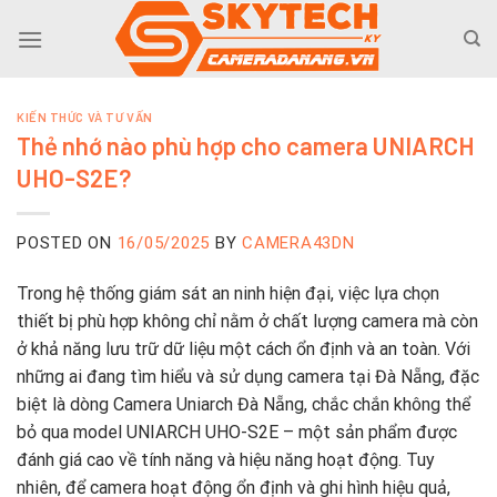
Skip
to
content
KIẾN THỨC VÀ TƯ VẤN
Thẻ nhớ nào phù hợp cho camera UNIARCH
UHO-S2E?
POSTED ON
16/05/2025
BY
CAMERA43DN
Trong
hệ
thống
giám
sát
an
ninh
hiện
đại,
việc
lựa
chọn
thiết
bị
phù
hợp
không
chỉ
nằm
ở
chất
lượng
camera
mà
còn
ở
khả
năng
lưu
trữ
dữ
liệu
một
cách
ổn
định
và
an
toàn.
Với
những
ai
đang
tìm
hiểu
và
sử
dụng
camera
tại
Đà
Nẵng
,
đặc
biệt
là
dòng
Camera
Uniarch
Đà
Nẵng
,
chắc
chắn
không
thể
bỏ
qua
model
UNIARCH
UHO-
S2E –
một
sản
phẩm
được
đánh
giá
cao
về
tính
năng
và
hiệu
năng
hoạt
động.
Tuy
nhiên,
để
camera
hoạt
động
ổn
định
và
ghi
hình
hiệu
quả,