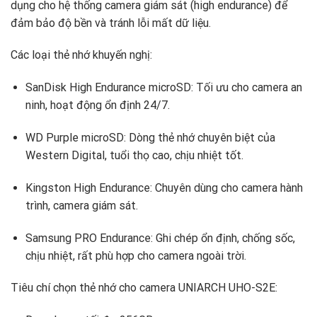
dụng
cho
hệ
thống
camera
giám
sát (
high
endurance)
để
đảm
bảo
độ
bền
và
tránh
lỗi
mất
dữ
liệu.
Các
loại
thẻ
nhớ
khuyến
nghị:
SanDisk
High
Endurance
microSD
:
Tối
ưu
cho
camera
an
ninh,
hoạt
động
ổn
định
24/
7.
WD
Purple
microSD
:
Dòng
thẻ
nhớ
chuyên
biệt
của
Western
Digital,
tuổi
thọ
cao,
chịu
nhiệt
tốt.
Kingston
High
Endurance
:
Chuyên
dùng
cho
camera
hành
trình,
camera
giám
sát.
Samsung
PRO
Endurance
:
Ghi
chép
ổn
định,
chống
sốc,
chịu
nhiệt,
rất
phù
hợp
cho
camera
ngoài
trời.
Tiêu
chí
chọn
thẻ
nhớ
cho
camera
UNIARCH
UHO-
S2E: