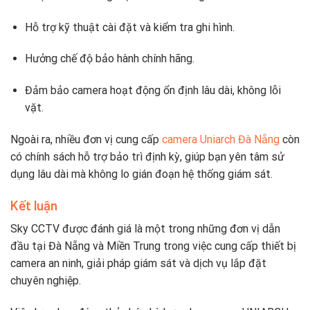
Hỗ
trợ
kỹ
thuật
cài
đặt
và
kiểm
tra
ghi
hình.
Hưởng
chế
độ
bảo
hành
chính
hãng.
Đảm
bảo
camera
hoạt
động
ổn
định
lâu
dài,
không
lỗi
vặt.
Ngoài
ra,
nhiều
đơn
vị
cung
cấp
camera
Uniarch
Đà
Nẵng
còn
có
chính
sách
hỗ
trợ
bảo
trì
định
kỳ,
giúp
bạn
yên
tâm
sử
dụng
lâu
dài
mà
không
lo
gián
đoạn
hệ
thống
giám
sát.
Kết
luận
Sky
CCTV
được
đánh
giá
là
một
trong
những
đơn
vị
dẫn
đầu
tại
Đà
Nẵng
và
Miền
Trung
trong
việc
cung
cấp
thiết
bị
camera
an
ninh,
giải
pháp
giám
sát
và
dịch
vụ
lắp
đặt
chuyên
nghiệp.