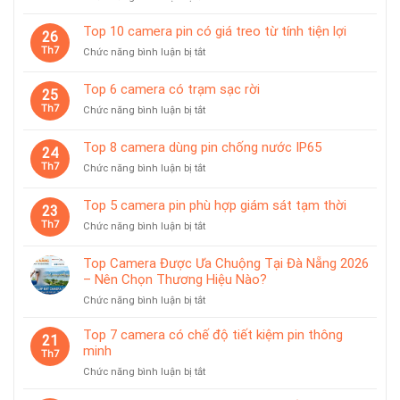
Top
10
Top 10 camera pin có giá treo từ tính tiện lợi
26
camera
Th7
ở
Chức năng bình luận bị tắt
giám
Top
sát
10
Top 6 camera có trạm sạc rời
chuyên
25
camera
dùng
Th7
ở
Chức năng bình luận bị tắt
pin
cho
Top
có
tiệm
6
giá
Top 8 camera dùng pin chống nước IP65
vàng
24
camera
treo
Th7
ở
Chức năng bình luận bị tắt
có
từ
Top
trạm
tính
8
sạc
Top 5 camera pin phù hợp giám sát tạm thời
tiện
23
camera
rời
lợi
Th7
ở
Chức năng bình luận bị tắt
dùng
Top
pin
5
chống
Top Camera Được Ưa Chuộng Tại Đà Nẵng 2026
camera
nước
– Nên Chọn Thương Hiệu Nào?
pin
IP65
ở
Chức năng bình luận bị tắt
phù
Top
hợp
Camera
giám
Top 7 camera có chế độ tiết kiệm pin thông
21
Được
sát
minh
Th7
Ưa
tạm
ở
Chức năng bình luận bị tắt
Chuộng
thời
Top
Tại