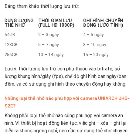
Bảng
tham
khảo
thời
lượng
lưu
trữ:
DUNG
LƯỢNG
THỜI
GIAN
LƯU
GHI
HÌNH
CHUYỂN
THẺ
NHỚ
(
FULL
HD
1080P)
ĐỘNG (
ƯỚC
TÍNH)
64GB
2 –
3
ngày
4 –
5
ngày
128GB
5 –
7
ngày
8 –
10
ngày
256GB
10 –
14
ngày
15 –
20
ngày
Lưu
ý:
thời
lượng
lưu
trữ
còn
phụ
thuộc
vào
bitrate,
số
lượng
khung
hình/
giây (
fps),
chế
độ
ghi
hình
ban
ngày/
ban
đêm,
và
có
sử
dụng
ghi
hình
theo
chuyển
động
hay
không.
Những
loại
thẻ
nhớ
nào
phù
hợp
với
camera
UNIARCH
UHO-
S2E?
Không
phải
loại
thẻ
nhớ
nào
cũng
phù
hợp
với
camera
an
ninh.
Vì
thiết
bị
hoạt
động
liên
tục,
việc
ghi –
xóa –
ghi
lại
diễn
ra
không
ngừng
nghỉ,
nên
cần
sử
dụng
thẻ
nhớ
chuyên