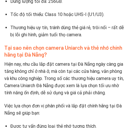
Dung
lượng
tối
đa
:
256GB.
Tốc
độ
tối
thiểu
:
Class
10
hoặc
UHS-
I (
U1/
U3).
Thương
hiệu
uy
tín
,
tránh
dùng
thẻ
giá
rẻ,
trôi
nổi –
rất
dễ
bị
lỗi
ghi
hình,
giảm
tuổi
thọ
camera.
Tại
sao
nên
chọn
camera
Uniarch
và
thẻ
nhớ
chính
hãng
tại
Đà
Nẵng?
Hiện
nay,
nhu
cầu
lắp
đặt
camera
tại
Đà
Nẵng
ngày
càng
gia
tăng
không
chỉ
ở
nhà
ở,
mà
còn
tại
các
cửa
hàng,
văn
phòng
và
khu
công
nghiệp.
Trong
số
các
thương
hiệu
camera
uy
tín,
Camera
Uniarch
Đà
Nẵng
được
xem
là
lựa
chọn
tối
ưu
nhờ
tính
năng
ổn
định,
dễ
sử
dụng
và
giá
cả
phải
chăng.
Việc
lựa
chọn
đơn
vị
phân
phối
và
lắp
đặt
chính
hãng
tại
Đà
Nẵng
sẽ
giúp
bạn:
Được
tư
vấn
đúng
loại
thẻ
nhớ
tương
thích.