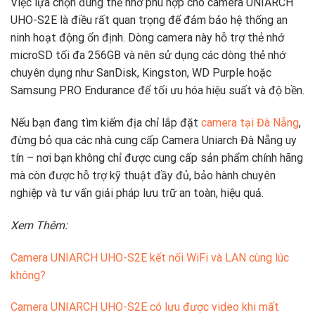
Việc
lựa
chọn
đúng
thẻ
nhớ
phù
hợp
cho
camera
UNIARCH
UHO-
S2E
là
điều
rất
quan
trọng
để
đảm
bảo
hệ
thống
an
ninh
hoạt
động
ổn
định.
Dòng
camera
này
hỗ
trợ
thẻ
nhớ
microSD
tối
đa
256GB
và
nên
sử
dụng
các
dòng
thẻ
nhớ
chuyên
dụng
như
SanDisk,
Kingston,
WD
Purple
hoặc
Samsung
PRO
Endurance
để
tối
ưu
hóa
hiệu
suất
và
độ
bền.
Nếu
bạn
đang
tìm
kiếm
địa
chỉ
lắp
đặt
camera
tại
Đà
Nẵng
,
đừng
bỏ
qua
các
nhà
cung
cấp
Camera
Uniarch
Đà
Nẵng
uy
tín –
nơi
bạn
không
chỉ
được
cung
cấp
sản
phẩm
chính
hãng
mà
còn
được
hỗ
trợ
kỹ
thuật
đầy
đủ,
bảo
hành
chuyên
nghiệp
và
tư
vấn
giải
pháp
lưu
trữ
an
toàn,
hiệu
quả.
Xem Thêm:
Camera UNIARCH UHO-S2E kết nối WiFi và LAN cùng lúc
không?
Camera UNIARCH UHO-S2E có lưu được video khi mất