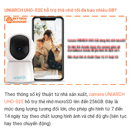
UNIARCH
UHO-
S2E
hỗ
trợ
thẻ
nhớ
tối
đa
bao
nhiêu
GB?
Theo
thông
số
kỹ
thuật
từ
nhà
sản
xuất,
camera
UNIARCH
UHO-
S2E
hỗ
trợ
thẻ
nhớ
microSD
lên
đến
256GB
.
Đây
là
mức
dung
lượng
tương
đối
lớn,
cho
phép
ghi
hình
từ
7
đến
14
ngày
tùy
theo
chất
lượng
hình
ảnh
và
chế
độ
ghi (
liên
tục
hay
theo
chuyển
động).