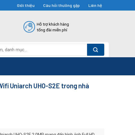
Giới thiệu
Câu hỏi thường gặp
Liên hệ
Hỗ trợ khách hàng
tổng đài miễn phí
Wifi Uniarch UHO-S2E trong nhà
Uniarch UHO-S2E 2.0MP mang đến hình ảnh Full HD