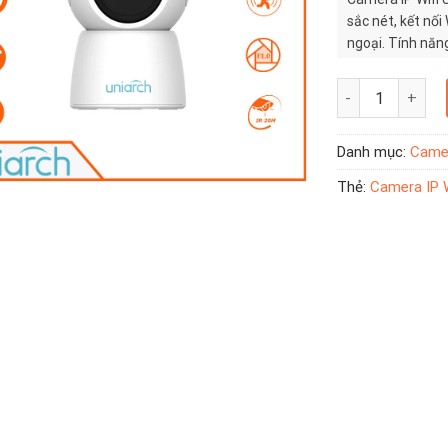
sắc nét, kết nố
ngoại. Tính năn
tối đa 256GB gi
Camera IP Wifi U
Danh mục:
Camer
Thẻ:
Camera IP W