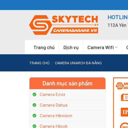
Skip
to
HOTLINE
content
113A Yên 
Trang chủ
Dịch vụ
Camera Wifi
TRANG CHỦ
/
CAMERA UNIARCH ĐÀ NẴNG
Danh mục sản phẩm
Camera Ezviz
Camera Dahua
Camera Hikvision
Camera Hilook