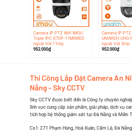
Camera IP PTZ Wifi IMOU
Camera IP PTZ 
Triple IPC-S7UP-11M0WED
UNIARCH UHO-
ngoài trời 11mp
ngoài trời 3mp
952.000
₫
952.000
₫
Thi Công Lắp Đặt Camera An N
Nẵng - Sky CCTV
Sky CCTV được biết đến là Công ty chuyên nghiệ
lĩnh vực cung cấp sản phẩm, giải pháp, dịch vụ ca
tích hợp hệ thống giám sát tại Đà Nẵng và Miền 
Cs1: 271 Phạm Hùng, Hoà Xuân, Cẩm Lệ, Đà Nẵng