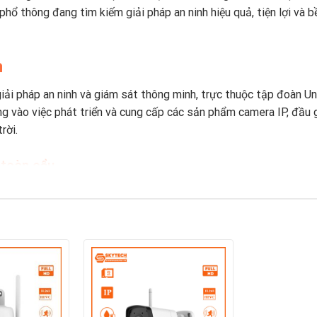
ổ thông đang tìm kiếm giải pháp an ninh hiệu quả, tiện lợi và b
h
iải pháp an ninh và giám sát thông minh, trực thuộc tập đoàn Un
g vào việc phát triển và cung cấp các sản phẩm camera IP, đầu ghi
rời.
 toàn cầu
 những nhà sản xuất hàng đầu thế giới về camera giám sát. Với 
hất lượng và công nghệ cao cấp từ “người anh lớn” Uniview.
á tốt, chất lượng cao
 nhân và doanh nghiệp nhỏ, mang lại sản phẩm chất lượng cao như
t hiệu quả – dễ dùng – tiết kiệm.