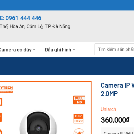
: 0961 444 446
Thế, Hòa An, Cẩm Lệ, TP. Đà Nẵng
Tìm
Camera có dây
Đầu ghi hình
kiếm:
Camera IP 
2.0MP
Uniarch
360.000
₫
Camera IP Wifi 