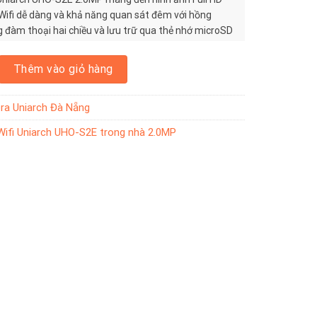
i Wifi dễ dàng và khả năng quan sát đêm với hồng
g đàm thoại hai chiều và lưu trữ qua thẻ nhớ microSD
úp quản lý an ninh thuận tiện qua ứng dụng Uniarch
niarch UHO-S2E trong nhà 2.0MP số lượng
Thêm vào giỏ hàng
a Uniarch Đà Nẵng
ifi Uniarch UHO-S2E trong nhà 2.0MP