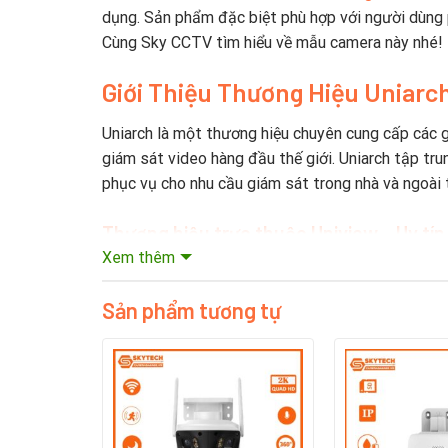
dụng. Sản phẩm đặc biệt phù hợp với người dùng ph
Cùng Sky CCTV tìm hiểu về mẫu camera này nhé!
Giới Thiệu Thương Hiệu Uniarc
Uniarch là một thương hiệu chuyên cung cấp các g
giám sát video hàng đầu thế giới. Uniarch tập trun
phục vụ cho nhu cầu giám sát trong nhà và ngoài t
Thương hiệu trực thuộc Uniview – Uy tín
Xem thêm
Uniarch là dòng sản phẩm của Uniview, một trong
năm trong ngành CCTV, Uniarch được thừa hưởng c
Sản phẩm tương tự
Tập trung vào phân khúc phổ thông – Gi
Uniarch hướng đến nhóm khách hàng phổ thông, cá
tối ưu cho ai đang tìm kiếm một giải pháp giám sá