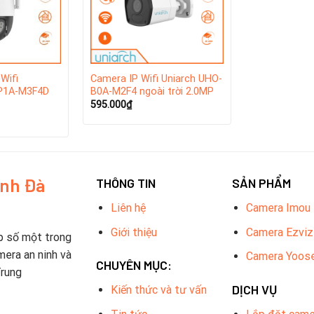
Wifi
Camera IP Wifi Uniarch UHO-
P1A-M3F4D
B0A-M2F4 ngoài trời 2.0MP
595.000
₫
inh Đà
THÔNG TIN
SẢN PHẨM
Liên hệ
Camera Imou
Giới thiệu
Camera Ezviz
p số một trong
mera an ninh và
Camera Yoos
CHUYÊN MỤC:
Trung
DỊCH VỤ
Kiến thức và tư vấn