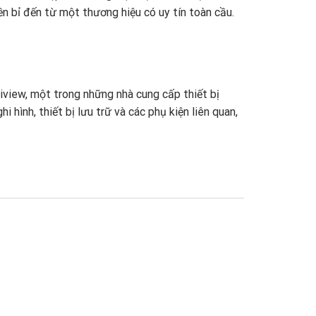
ền bỉ đến từ một thương hiệu có uy tín toàn cầu.
iview, một trong những nhà cung cấp thiết bị
 hình, thiết bị lưu trữ và các phụ kiện liên quan,
nền tảng công nghệ vững chắc và kinh nghiệm lâu
ng với mức giá rất cạnh tranh. Đây là lựa chọn