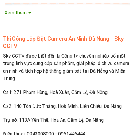
Xem thêm
Thi Công Lắp Đặt Camera An Ninh Đà Nẵng - Sky
CCTV
Sky CCTV được biết đến là Công ty chuyên nghiệp số một
trong lĩnh vực cung cấp sản phẩm, giải pháp, dịch vụ camera
an ninh và tích hợp hệ thống giám sát tại Đà Nẵng và Miền
Trung
Dahua Technology
là một trong những thương hiệu hàng
đầu thế giới trong lĩnh vực an ninh và giám sát, với hơn 20
Cs1: 271 Phạm Hùng, Hoà Xuân, Cẩm Lệ, Đà Nẵng
năm kinh nghiệm. Đầu ghi hình Dahua, một trong những sản
Cs2: 140 Tôn Đức Thắng, Hoà Minh, Liên Chiểu, Đà Nẵng
phẩm chủ lực của hãng, được thiết kế để cung cấp giải
pháp lưu trữ và quản lý dữ liệu hình ảnh tiên tiến, đáp ứng
Trụ sở: 113A Yên Thế, Hòa An, Cẩm Lệ, Đà Nẵng
các tiêu chuẩn an ninh cao nhất. Với sự tích hợp của công
nghệ hiện đại như HDCVI, trí tuệ nhân tạo (AI), và xử lý hình
Điện thoại: 0943008000 - 0961446444