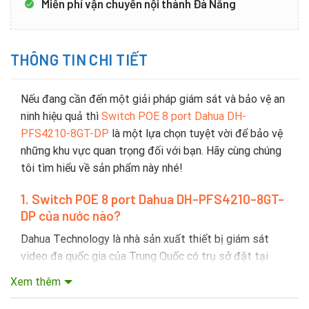
Miễn phí vận chuyển nội thành Đà Nẵng
THÔNG TIN CHI TIẾT
Nếu đang cần đến một giải pháp giám sát và bảo vệ an
ninh hiệu quả thì
Switch POE 8 port Dahua DH-
PFS4210-8GT-DP
là một lựa chọn tuyệt vời để bảo vệ
những khu vực quan trọng đối với bạn. Hãy cùng chúng
tôi tìm hiểu về sản phẩm này nhé!
1
. Switch POE 8 port Dahua DH-PFS4210-8GT-
DP c
ủa nước nào?
Dahua Technology là nhà sản xuất thiết bị giám sát
video đa quốc gia của Trung Quốc có trụ sở đặt tại
Hàng Châu, tỉnh Chiết Giang. Dahua được thành lập vào
Xem thêm
năm 2001 hiện tại đang là nhà sản xuất thiết bị giám
sát video lớn thứ hai thế giới tính theo doanh thu.