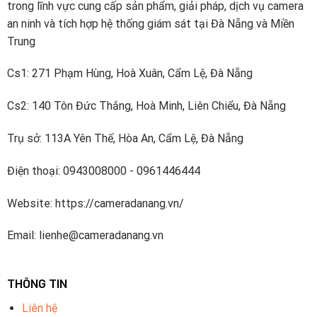
trong lĩnh vực cung cấp sản phẩm, giải pháp, dịch vụ camera
Viện Chip và Viện đám mây video và một nhóm R & D
an ninh và tích hợp hệ thống giám sát tại Đà Nẵng và Miền
cấp cao làm việc về các công nghệ tiên tiến trong AI,
Trung
IoT, dịch vụ đám mây, video, an ninh mạng và độ tin cậy
phần mềm và các công nghệ khác. Dahua đã đăng ký
Cs1: 271 Phạm Hùng, Hoà Xuân, Cẩm Lệ, Đà Nẵng
hơn 1700 bằng sáng chế.
Cs2: 140 Tôn Đức Thắng, Hoà Minh, Liên Chiểu, Đà Nẵng
Dahua Technology thuộc Top5 nhà cung cấp thiết bị an
Trụ sở: 113A Yên Thế, Hòa An, Cẩm Lệ, Đà Nẵng
ninh hàng đầu thế giới được xếp hạng bởi A&S
International.
Điện thoại: 0943008000 - 0961446444
Website: https://cameradanang.vn/
Email: lienhe@cameradanang.vn
THÔNG TIN
Liên hệ