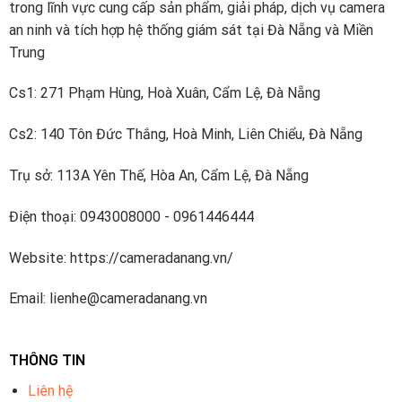
trong lĩnh vực cung cấp sản phẩm, giải pháp, dịch vụ camera
Viện Chip và Viện đám mây video và một nhóm R & D
an ninh và tích hợp hệ thống giám sát tại Đà Nẵng và Miền
cấp cao làm việc về các công nghệ tiên tiến trong AI,
Trung
IoT, dịch vụ đám mây, video, an ninh mạng và độ tin cậy
phần mềm và các công nghệ khác. Dahua đã đăng ký
Cs1: 271 Phạm Hùng, Hoà Xuân, Cẩm Lệ, Đà Nẵng
hơn 1700 bằng sáng chế.
Cs2: 140 Tôn Đức Thắng, Hoà Minh, Liên Chiểu, Đà Nẵng
Dahua Technology thuộc Top5 nhà cung cấp thiết bị an
Trụ sở: 113A Yên Thế, Hòa An, Cẩm Lệ, Đà Nẵng
ninh hàng đầu thế giới được xếp hạng bởi A&S
International.
Điện thoại: 0943008000 - 0961446444
Website: https://cameradanang.vn/
Email: lienhe@cameradanang.vn
THÔNG TIN
Liên hệ