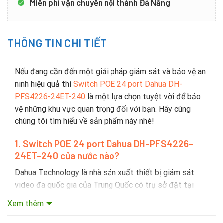
Miễn phí vận chuyển nội thành Đà Nẵng
THÔNG TIN CHI TIẾT
Nếu đang cần đến một giải pháp giám sát và bảo vệ an
ninh hiệu quả thì
Switch POE 24 port Dahua DH-
PFS4226-24ET-240
là một lựa chọn tuyệt vời để bảo
vệ những khu vực quan trọng đối với bạn. Hãy cùng
chúng tôi tìm hiểu về sản phẩm này nhé!
1
. Switch POE 24 port Dahua DH-PFS4226-
24ET-240 c
ủa nước nào?
Dahua Technology là nhà sản xuất thiết bị giám sát
video đa quốc gia của Trung Quốc có trụ sở đặt tại
Hàng Châu, tỉnh Chiết Giang. Dahua được thành lập vào
Xem thêm
năm 2001 hiện tại đang là nhà sản xuất thiết bị giám
sát video lớn thứ hai thế giới tính theo doanh thu.