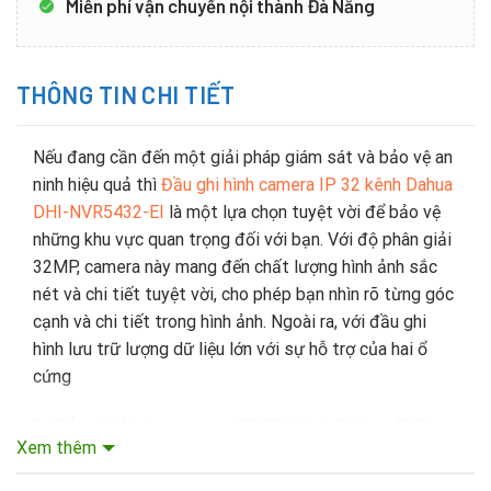
Miễn phí vận chuyển nội thành Đà Nẵng
THÔNG TIN CHI TIẾT
Nếu đang cần đến một giải pháp giám sát và bảo vệ an
ninh hiệu quả thì
Đầu ghi hình camera IP 32 kênh Dahua
DHI-NVR5432-EI
là một lựa chọn tuyệt vời để bảo vệ
những khu vực quan trọng đối với bạn. Với độ phân giải
32MP, camera này mang đến chất lượng hình ảnh sắc
nét và chi tiết tuyệt vời, cho phép bạn nhìn rõ từng góc
cạnh và chi tiết trong hình ảnh. Ngoài ra, với đầu ghi
hình lưu trữ lượng dữ liệu lớn với sự hỗ trợ của hai ổ
cứng
1. Đầu ghi hình camera IP 32 kênh Dahua DHI-
Xem thêm
NVR5432-EI
c
ủa nước nào?
Dahua Technology là nhà sản xuất thiết bị giám sát