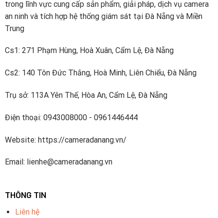
mới và đổi mới.
trong lĩnh vực cung cấp sản phẩm, giải pháp, dịch vụ camera
an ninh và tích hợp hệ thống giám sát tại Đà Nẵng và Miền
Dahua đã đầu tư khoảng 10% doanh thu bán hàng hàng
Trung
năm vào R & D kể từ năm 2014. Công ty có bốn viện
nghiên cứu – Viện công nghệ tiên tiến, Viện dữ liệu lớn,
Cs1: 271 Phạm Hùng, Hoà Xuân, Cẩm Lệ, Đà Nẵng
Viện Chip và Viện đám mây video và một nhóm R & D
Cs2: 140 Tôn Đức Thắng, Hoà Minh, Liên Chiểu, Đà Nẵng
cấp cao làm việc về các công nghệ tiên tiến trong AI,
IoT, dịch vụ đám mây, video, an ninh mạng và độ tin cậy
Trụ sở: 113A Yên Thế, Hòa An, Cẩm Lệ, Đà Nẵng
phần mềm và các công nghệ khác. Dahua đã đăng ký
hơn 1700 bằng sáng chế.
Điện thoại: 0943008000 - 0961446444
Dahua Technology thuộc Top5 nhà cung cấp thiết bị an
Website: https://cameradanang.vn/
ninh hàng đầu thế giới được xếp hạng bởi A&S
International.
Email: lienhe@cameradanang.vn
THÔNG TIN
Liên hệ