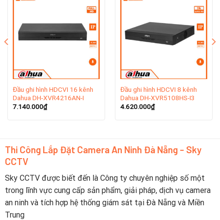
Hàng Châu, tỉnh Chiết Giang. Dahua được thành lập vào
năm 2001 hiện tại đang là nhà sản xuất thiết bị giám
sát video lớn thứ hai thế giới tính theo doanh thu.
Dahua Technology có sự hiện diện mạnh mẽ trên toàn
cầu, với văn phòng tại hơn 180 quốc gia và khu vực.
Điều này phản ánh rõ sự toàn cầu hóa và sự lan tỏa của
thương hiệu này, với 35 chi nhánh trên khắp Châu Á,
Châu Mỹ, Châu Âu, Trung Đông, Châu Đại Dương và
Đầu ghi hình HDCVI 16 kênh
Đầu ghi hình HDCVI 8 kênh
Dahua DH-XVR4216AN-I
Dahua DH-XVR5108HS-I3
Châu Phi.
7.140.000
₫
4.620.000
₫
2. Lịch sử hình thành thương hiệu camera
Dahua
Thi Công Lắp Đặt Camera An Ninh Đà Nẵng - Sky
Năm 2002, Dahua trở thành công ty đầu tiên ở Trung
CCTV
Quốc ra mắt máy quay video kỹ thuật số nhúng 8 kênh
thời gian thực. Kể từ đó, công ty đã tiếp tục đầu tư
Sky CCTV được biết đến là Công ty chuyên nghiệp số một
xây dựng các khả năng R & D mạnh mẽ cho công nghệ
trong lĩnh vực cung cấp sản phẩm, giải pháp, dịch vụ camera
mới và đổi mới.
an ninh và tích hợp hệ thống giám sát tại Đà Nẵng và Miền
Trung