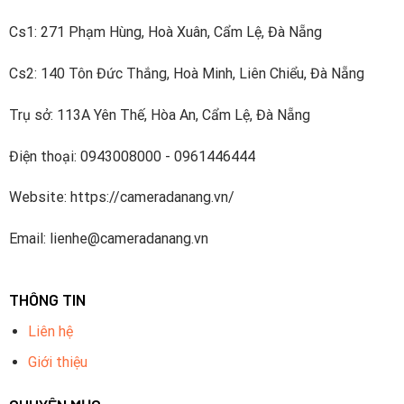
Dahua đã đầu tư khoảng 10% doanh thu bán hàng hàng
năm vào R & D kể từ năm 2014. Công ty có bốn viện
Cs1: 271 Phạm Hùng, Hoà Xuân, Cẩm Lệ, Đà Nẵng
nghiên cứu – Viện công nghệ tiên tiến, Viện dữ liệu lớn,
Cs2: 140 Tôn Đức Thắng, Hoà Minh, Liên Chiểu, Đà Nẵng
Viện Chip và Viện đám mây video và một nhóm R & D
cấp cao làm việc về các công nghệ tiên tiến trong AI,
Trụ sở: 113A Yên Thế, Hòa An, Cẩm Lệ, Đà Nẵng
IoT, dịch vụ đám mây, video, an ninh mạng và độ tin cậy
phần mềm và các công nghệ khác. Dahua đã đăng ký
Điện thoại: 0943008000 - 0961446444
hơn 1700 bằng sáng chế.
Website: https://cameradanang.vn/
Dahua Technology thuộc Top5 nhà cung cấp thiết bị an
ninh hàng đầu thế giới được xếp hạng bởi A&S
Email: lienhe@cameradanang.vn
International.
THÔNG TIN
Liên hệ
Giới thiệu