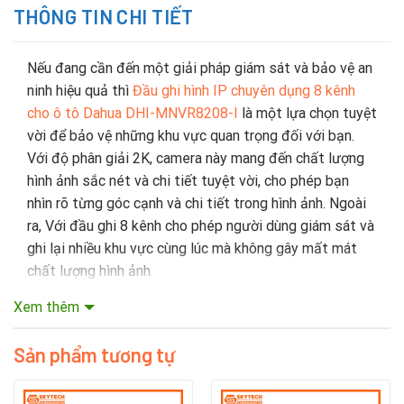
THÔNG TIN CHI TIẾT
Nếu đang cần đến một giải pháp giám sát và bảo vệ an
ninh hiệu quả thì
Đầu ghi hình IP chuyên dụng 8 kênh
cho ô tô Dahua DHI-MNVR8208-I
là một lựa chọn tuyệt
vời để bảo vệ những khu vực quan trọng đối với bạn.
Với độ phân giải 2K, camera này mang đến chất lượng
hình ảnh sắc nét và chi tiết tuyệt vời, cho phép bạn
nhìn rõ từng góc cạnh và chi tiết trong hình ảnh. Ngoài
ra, Với đầu ghi 8 kênh cho phép người dùng giám sát và
ghi lại nhiều khu vực cùng lúc mà không gây mất mát
chất lượng hình ảnh.
Xem thêm
1
. Đầu ghi hình IP chuyên dụng 8 kênh cho ô tô
Dahua DHI-MNVR8208-I c
ủa nước nào?
Sản phẩm tương tự
Dahua Technology là nhà sản xuất thiết bị giám sát
video đa quốc gia của Trung Quốc có trụ sở đặt tại