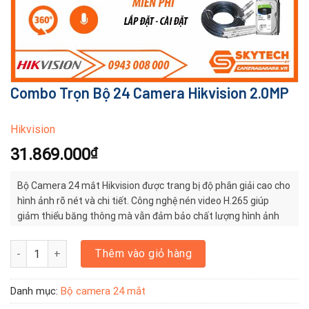
Combo Trọn Bộ 24 Camera Hikvision 2.0MP
Hikvision
31.869.000
₫
Bộ Camera 24 mắt Hikvision được trang bị độ phân giải cao cho
hình ảnh rõ nét và chi tiết. Công nghệ nén video H.265 giúp
giảm thiểu băng thông mà vẫn đảm bảo chất lượng hình ảnh
tốt, giúp người dùng dễ dàng nhận diện được các đối tượng
trong video.
Combo Trọn Bộ 24 Camera Hikvision 2.0MP số lượng
Thêm vào giỏ hàng
Danh mục:
Bộ camera 24 mắt