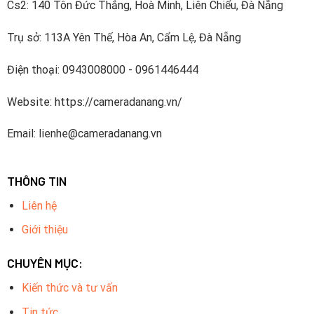
Cs2: 140 Tôn Đức Thắng, Hoà Minh, Liên Chiểu, Đà Nẵng
đến cho quý khách hàng sản phẩm chất lượng, giá cả hợp lý
và dịch vụ hậu mãi tận tình. Hãy liên hệ với
Camera Đà Nẵng
Trụ sở: 113A Yên Thế, Hòa An, Cẩm Lệ, Đà Nẵng
ngay hôm nay để được tư vấn cụ thể và đặt hàng.
Điện thoại: 0943008000 - 0961446444
Website: https://cameradanang.vn/
Email: lienhe@cameradanang.vn
THÔNG TIN
Liên hệ
Giới thiệu
Combo Trọn Bộ 24
Camera Hikvision 2.0MP bao
CHUYÊN MỤC:
gồm?
Kiến thức và tư vấn
Mắt camera quan sát Hikvision trong nhà: Số lượng 12
Tin tức