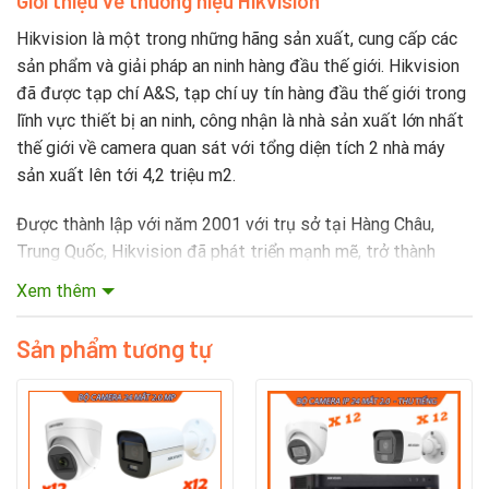
Giới thiệu về thương hiệu Hikvision
Hikvision là một trong những hãng sản xuất, cung cấp các
sản phẩm và giải pháp an ninh hàng đầu thế giới. Hikvision
đã được tạp chí A&S, tạp chí uy tín hàng đầu thế giới trong
lĩnh vực thiết bị an ninh, công nhận là nhà sản xuất lớn nhất
thế giới về camera quan sát với tổng diện tích 2 nhà máy
sản xuất lên tới 4,2 triệu m2.
Được thành lập với năm 2001 với trụ sở tại Hàng Châu,
Trung Quốc, Hikvision đã phát triển mạnh mẽ, trở thành
công ty đa quốc gia với 25 chi nhánh trên toàn thế giới như
Xem thêm
Hoa Kỳ, Hà Lan, Ý, Anh, Singapore, Australia, Brazil, Nam Phi
và Dubai…Hikvision cũng có công ty liên kết với Ấn Độ và
Sản phẩm tương tự
Nga, một trung tâm bảo hành tại Hồng Kong. Ngay tại quê
nhà, Hikvision cũng phát triển mạnh mẽ với 35 chi nhánh
trên toàn Trung Quốc.
Hikvision cũng có văn phòng tại nhiều quốc gia trên thế