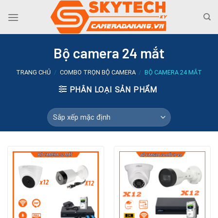
Skip
to
content
Bộ camera 24 mắt
TRANG CHỦ
/
COMBO TRỌN BỘ CAMERA
/
BỘ CAMERA 24 MẮT
PHÂN LOẠI SẢN PHẨM