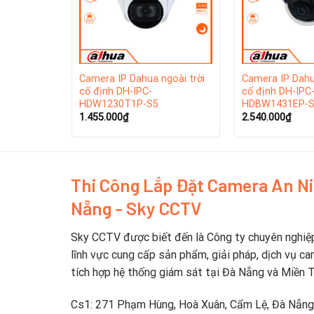
goài trời
Camera IP Dahua ngoài trời
Camera IP Dahu
cố định DH-IPC-
cố định DH-IPC
HDW1230T1P-S5
HDBW1431EP-
1.455.000
₫
2.540.000
₫
Thi Công Lắp Đặt Camera An N
Nẵng - Sky CCTV
Giới Thiệu Thương Hiệu Dahua
Sky CCTV được biết đến là Công ty chuyên nghiệ
Dahua Technology là một trong những thương hiệu 
lĩnh vực cung cấp sản phẩm, giải pháp, dịch vụ ca
chính của công ty đặt tại thành phố An Huy. Dahua
tích hợp hệ thống giám sát tại Đà Nẵng và Miền 
sản phẩm khác, trong đó có các dòng sản phẩm 
Cs1: 271 Phạm Hùng, Hoà Xuân, Cẩm Lệ, Đà Nẵng
Với hơn 20 năm kinh nghiệm trong ngành, Dahua đã