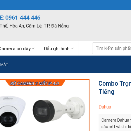
: 0961 444 446
Thế, Hòa An, Cẩm Lệ, TP. Đà Nẵng
Tìm
Camera có dây
Đầu ghi hình
kiếm:
 MẮT
Combo Trọn
Tiếng
Dahua
Camera Dahua tr
sắc nét và chi t