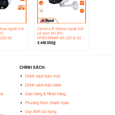
hua ngoài trời
Camera IP Dahua ngoài trời
PC-
cố định DH-IPC-
LED-S5
HFW2439MP-AS-LED-B-S2
3.440.000
₫
CHÍNH SÁCH:
Chính sách bảo mật
Chính sách bảo hành
c thành lập vào năm 2001 tại Trung Quốc. Trụ sở
ee
Giao hàng & Nhận hàng
IP, đầu ghi hình, hệ thống quản lý video và nhiều
oàn ở Đà Nẵng.
Phương thức thanh toán
Quy định sử dụng
ho nhiều lĩnh vực từ hộ gia đình đến các doanh