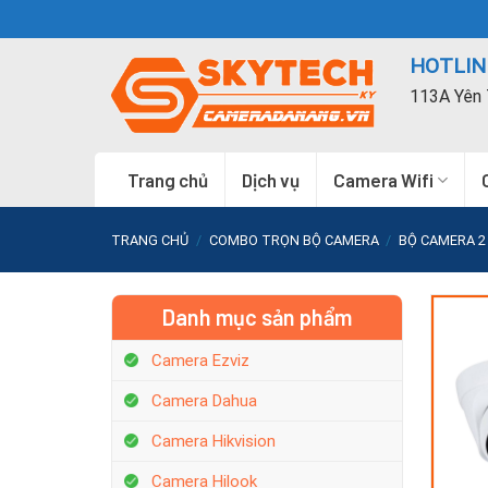
Skip
to
HOTLINE
content
113A Yên 
Trang chủ
Dịch vụ
Camera Wifi
TRANG CHỦ
/
COMBO TRỌN BỘ CAMERA
/
BỘ CAMERA 2
Danh mục sản phẩm
Camera Ezviz
Camera Dahua
Camera Hikvision
Camera Hilook