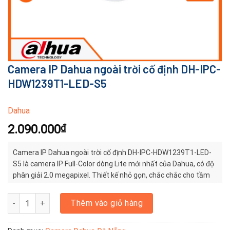
Camera IP Dahua ngoài trời cố định DH-IPC-
HDW1239T1-LED-S5
Dahua
2.090.000
₫
Camera IP Dahua ngoài trời cố định DH-IPC-HDW1239T1-LED-
S5 là camera IP Full-Color dòng Lite mới nhất của Dahua, có độ
phân giải 2.0 megapixel. Thiết kế nhỏ gọn, chắc chắc cho tầm
quan sát xa 30 mét, hỗ trợ chuẩn nén H.265+.
Camera IP Dahua ngoài trời cố định DH-IPC-HDW1239T1-LED-S5 s
Thêm vào giỏ hàng