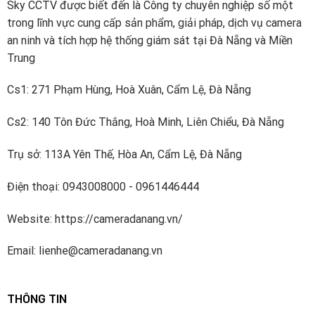
Sky CCTV được biết đến là Công ty chuyên nghiệp số một
Dahua đã đầu tư khoảng 10% doanh thu bán hàng hàng
trong lĩnh vực cung cấp sản phẩm, giải pháp, dịch vụ camera
năm vào R & D kể từ năm 2014. Công ty có bốn viện
an ninh và tích hợp hệ thống giám sát tại Đà Nẵng và Miền
nghiên cứu – Viện công nghệ tiên tiến, Viện dữ liệu lớn,
Trung
Viện Chip và Viện đám mây video và một nhóm R & D
cấp cao làm việc về các công nghệ tiên tiến trong AI,
Cs1: 271 Phạm Hùng, Hoà Xuân, Cẩm Lệ, Đà Nẵng
IoT, dịch vụ đám mây, video, an ninh mạng và độ tin cậy
Cs2: 140 Tôn Đức Thắng, Hoà Minh, Liên Chiểu, Đà Nẵng
phần mềm và các công nghệ khác. Dahua đã đăng ký
hơn 1700 bằng sáng chế.
Trụ sở: 113A Yên Thế, Hòa An, Cẩm Lệ, Đà Nẵng
Dahua Technology thuộc Top5 nhà cung cấp thiết bị an
Điện thoại: 0943008000 - 0961446444
ninh hàng đầu thế giới được xếp hạng bởi A&S
International.
Website: https://cameradanang.vn/
Email: lienhe@cameradanang.vn
THÔNG TIN