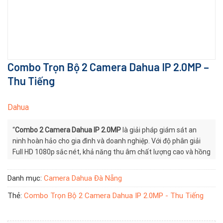
Combo Trọn Bộ 2 Camera Dahua IP 2.0MP –
Thu Tiếng
Dahua
“
Combo 2 Camera Dahua IP 2.0MP
là giải pháp giám sát an
ninh hoàn hảo cho gia đình và doanh nghiệp. Với độ phân giải
Full HD 1080p sắc nét, khả năng thu âm chất lượng cao và hồng
ngoại tầm xa, hệ thống giúp bạn quan sát mọi góc khuất một
cách rõ ràng, kể cả trong điều kiện thiếu sáng
Danh mục:
Camera Dahua Đà Nẵng
Thẻ:
Combo Trọn Bộ 2 Camera Dahua IP 2.0MP - Thu Tiếng