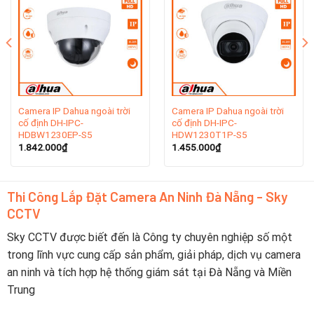
Camera IP Dahua ngoài trời
Camera IP Dahua ngoài trời
cố định DH-IPC-
cố định DH-IPC-
HDBW1230EP-S5
HDW1230T1P-S5
1.842.000
₫
1.455.000
₫
Chọn Combo Trọn Bộ 2 Camera Dahua IP 2.0MP –
Thi Công Lắp Đặt Camera An Ninh Đà Nẵng - Sky
Thu Tiếng cần lưu ý
CCTV
Khi chọn Combo Trọn Bộ Camera Dahua IP 2.0MP – Thu
Sky CCTV được biết đến là Công ty chuyên nghiệp số một
Tiếng, có nhiều yếu tố bạn cần xem xét để đảm bảo sản
trong lĩnh vực cung cấp sản phẩm, giải pháp, dịch vụ camera
phẩm phù hợp với nhu cầu của bạn. Dưới đây là một số
an ninh và tích hợp hệ thống giám sát tại Đà Nẵng và Miền
điểm quan trọng mà bạn nên lưu ý:
Trung