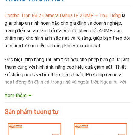
Combo Trọn Bộ 2 Camera Dahua IP 2.0MP – Thu Tiếng
là
giải pháp an ninh hoàn hảo cho gia đình và doanh nghiệp,
mang đến sự an tâm tối đa. Với độ phân giải 4.0MP, sản
phẩm này cho hình ảnh sắc nét và rõ ràng, giúp bạn theo dõi
mọi hoạt động diễn ra trong khu vực giám sát.
Đặc biệt, tính năng thu âm tích hợp cho phép bạn ghi lại âm
thanh cùng với hình ảnh, nâng cao hiệu quả giám sát. Thiết
kế chống nước và bụi theo tiêu chuẩn IP67 giúp camera
hoạt động ổn định cả trong nhà và ngoài trời. Ngoài ra, với
khả năng kết nối dễ dàng và chế độ quan sát ban đêm.
Xem thêm
Combo Camera Dahua này sẽ là người bạn đồng hành đáng
Sản phẩm tương tự
tin cậy trong việc bảo vệ an ninh cho không gian sống và
làm việc của bạn.
Với Combo Trọn Bộ
Camera Dahua
, bạn sẽ
không còn lo lắng về an ninh.