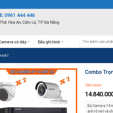
: 0961 444 446
Thế, Hòa An, Cẩm Lệ, TP. Đà Nẵng
Tìm
Camera có dây
Đầu ghi hình
kiếm:
4 MẮT
Combo Trọn
Hikvision
14.840.00
Bộ Camera 14 mắ
ảnh rõ nét và ch