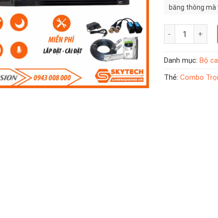
băng thông mà v
dùng dễ dàng nh
Combo Trọn Bộ 1
Danh mục:
Bộ ca
Thẻ:
Combo Trọn