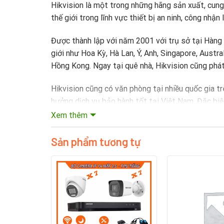
Hikvision là một trong những hãng sản xuất, cung
thế giới trong lĩnh vực thiết bị an ninh, công nhận
Được thành lập với năm 2001 với trụ sở tại Hàng 
giới như Hoa Kỳ, Hà Lan, Ý, Anh, Singapore, Austr
Hồng Kong. Ngay tại quê nhà, Hikvision cũng phát
Hikvision cũng có văn phòng tại nhiều quốc gia t
hưởng dịch vụ bảo hành tốt tại Việt Nam. Đặc bi
camera tại Đà Nẵng.
Xem thêm
Mô tả sản phẩm
Sản phẩm tương tự
Combo Trọn Bộ 14 Camera Hikvision 2.0MP
là co
hẳn các dòng camera wifi chính hãng. Bạn sẽ được
ưu. Tham khảo thêm thông tin của bộ camera bên d
dõi từ xa thông qua điện thoại di dộng, máy tín
đến cho quý khách hàng sản phẩm chất lượng, giá c
đặt hàng.