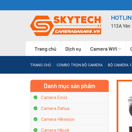
Skip
to
HOTLINE
content
113A Yên 
Trang chủ
Dịch vụ
Camera Wifi
TRANG CHỦ
/
COMBO TRỌN BỘ CAMERA
/
BỘ CAMERA 1
Danh mục sản phẩm
Camera Ezviz
Camera Dahua
Camera Hikvision
Camera Hilook