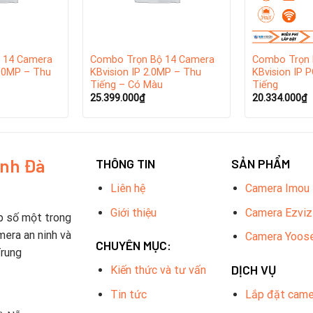
 14 Camera
Combo Trọn Bộ 14 Camera
Combo Trọn 
.0MP – Thu
KBvision IP 2.0MP – Thu
KBvision IP 
Tiếng – Có Màu
Tiếng
25.399.000
₫
20.334.000
₫
inh Đà
THÔNG TIN
SẢN PHẨM
Liên hệ
Camera Imou
Giới thiệu
Camera Ezviz
p số một trong
mera an ninh và
Camera Yoos
CHUYÊN MỤC:
Trung
DỊCH VỤ
Kiến thức và tư vấn
Tin tức
Lắp đặt came