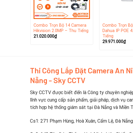
4 Camera
Combo Trọn Bộ 14 Camera
Combo Trọn Bộ
 – Thu
Hikvision 2.0MP – Thu Tiếng
Dahua IP POE 4
Tiếng
21.020.000
₫
29.971.000
₫
Thi Công Lắp Đặt Camera An N
Nẵng - Sky CCTV
Sky CCTV được biết đến là Công ty chuyên nghiệ
lĩnh vực cung cấp sản phẩm, giải pháp, dịch vụ ca
tích hợp hệ thống giám sát tại Đà Nẵng và Miền 
Cs1: 271 Phạm Hùng, Hoà Xuân, Cẩm Lệ, Đà Nẵng