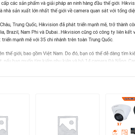
 cấp các sản phẩm và giải pháp an ninh hàng đầu thế giới. Hikvis
 là nhà sản xuất lớn nhất thế giới về camera quan sát với tổng diệ
Châu, Trung Quốc, Hikvision đã phát triển mạnh mẽ, trở thành côn
alia, Brazil, Nam Phi và Dubai…Hikvision cũng có công ty liên kết
 triển mạnh mẽ với 35 chi nhánh trên toàn Trung Quốc.
rên thế giới, bao gồm Việt Nam. Do đó, bạn có thể dễ dàng tìm 
ệt, nếu bạn muốn tìm kiếm phụ kiện và bộ 14 camera Đà Nẵng, Ca
mbo giám sát đáng mua nếu bạn đang cần một hệ thống camera a
 trải nghiệm chất lượng ghi hình khu vực lên đến Full HD 1080P 
ưới nhé. Không chỉ mang lại sự an tâm khi bảo vệ tài sản, mà c
h hay máy tính bảng. Nhận thấy được nhu cầu ngày càng tăng ca
ả hợp lý và dịch vụ hậu mãi tận tình. Hãy liên hệ với
Camera Đà