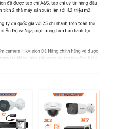
ion đã được tạp chí A&S, tạp chí uy tín hàng đầu
n tích 2 nhà máy sản xuất lên tới 4,2 triệu m2.
g ty đa quốc gia với 25 chi nhánh trên toàn thế
 với Ấn Độ và Nga, một trung tâm bảo hành tại
kiếm camera Hikvision Đà Nẵng chính hãng và được
mera Đà Nẵng luôn sẵn sàng hỗ trợ tư vấn và lắp
n ninh chuyên nghiệp và có độ ổn định cao hơn
cùng nhiều tính năng hỗ trợ giám sát khu vực tối
òn giúp cho người dùng dễ dàng kiểm tra, theo
o của khách hàng,Camera Đà Nẵng cam kết mang
 Nẵng
ngay hôm nay để được tư vấn cụ thể và