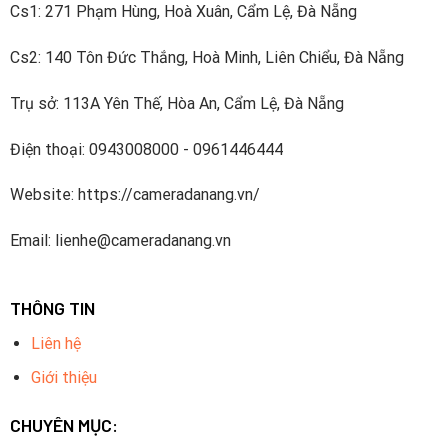
Cs1: 271 Phạm Hùng, Hoà Xuân, Cẩm Lệ, Đà Nẵng
Cs2: 140 Tôn Đức Thắng, Hoà Minh, Liên Chiểu, Đà Nẵng
Trụ sở: 113A Yên Thế, Hòa An, Cẩm Lệ, Đà Nẵng
Điện thoại: 0943008000 - 0961446444
Website: https://cameradanang.vn/
Email: lienhe@cameradanang.vn
Lợi Ích Của Trọn Bộ Combo Khi Mua
Khi lựa chọn mua trọn bộ combo camera, bạn sẽ nhận được
THÔNG TIN
nhiều lợi ích đáng kể:
Liên hệ
Tiết Kiệm Chi Phí:
Mua trọn bộ thường rẻ hơn so với việc
Giới thiệu
mua từng thiết bị riêng lẻ. Bạn sẽ nhận được nhiều sản
phẩm với mức giá hợp lý hơn.
CHUYÊN MỤC: