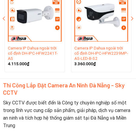
Dahua – Thương Hiệu Của Camera
Dahua là một trong những thương hiệu hàng đầu thế giới
trong lĩnh vực sản xuất thiết bị giám sát an ninh. Với bề dày
kinh nghiệm từ năm 2001, Dahua đã khẳng định vị thế của
mình nhờ vào công nghệ hiện đại, sản phẩm chất lượng cao
và dịch vụ hỗ trợ tận tâm. Các camera Dahua, bao gồm
Camera IP Dahua ngoài trời
Camera IP Dahua ngoài trời
nhiều loại như camera IP và camera hồng ngoại, được thiết
cố định DH-IPC-HFW2241T-
cố định DH-IPC-HFW2239MP-
kế để hoạt động ổn định trong mọi điều kiện thời tiết, mang
AS
AS-LED-B-S2
4.115.000
₫
3.360.000
₫
lại hình ảnh rõ nét và độ tin cậy cao.
Tại Đà Nẵng, người dùng có thể dễ dàng tìm thấy các sản
Thi Công Lắp Đặt Camera An Ninh Đà Nẵng - Sky
phẩm tại nhà phân phối
Camera Dahua Đà Nẵng
phù hợp với
CCTV
nhu cầu giám sát an ninh của gia đình hoặc doanh nghiệp.
Với giao diện thân thiện và khả năng kết nối từ xa, camera
Sky CCTV được biết đến là Công ty chuyên nghiệp số một
Dahua giúp bạn quản lý an ninh một cách hiệu quả, đồng
trong lĩnh vực cung cấp sản phẩm, giải pháp, dịch vụ camera
thời tiết kiệm chi phí và nâng cao sự an toàn cho tài sản
an ninh và tích hợp hệ thống giám sát tại Đà Nẵng và Miền
của mình.
Trung