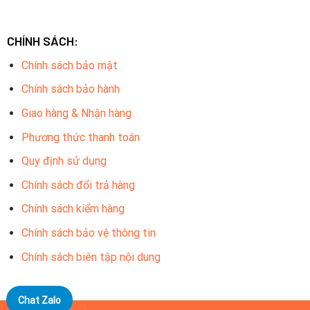
Khả Năng Mở Rộng:
Nhiều combo cho phép bạn mở rộng
hệ thống trong tương lai, giúp bạn dễ dàng nâng cấp và
mở rộng khi cần thiết.
CHÍNH SÁCH:
Chính sách bảo mật
Trọn Bộ Combo Gồm Có
Chính sách bảo hành
Mắt camera quan sát Dahua trong nhà: Số lượng 7
Giao hàng & Nhận hàng
Mắt camera quan sát Dahua ngoài trời: Số lượng 7
Phương thức thanh toán
Ổ cứng lưu trữ chuyên dụng camera: 2T Số lượng 01
Quy định sử dụng
Đầu ghi 16 kênh tích hợp: Số lượng 01
Chính sách đổi trả hàng
Nguồn camera: Số lượng 14
Chính sách kiểm hàng
Switch 16 cổng: Số lượng 01
Chính sách bảo vệ thông tin
Chính sách biên tập nội dung
Chat Zalo