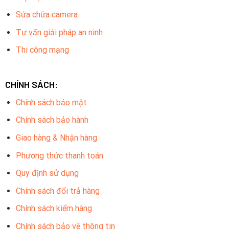
Sửa chữa camera
Tư vấn giải pháp an ninh
Thi công mạng
CHÍNH SÁCH:
Chính sách bảo mật
Chính sách bảo hành
Ghi hình và ghi âm. Gởi tin nhắn cảnh báo đến điện thoại khi
phát hiện có Người:
Giao hàng & Nhận hàng
Phương thức thanh toán
Không chỉ ghi lại hình ảnh mà còn có khả năng ghi âm, đồng
Quy định sử dụng
thời gửi tin nhắn cảnh báo đến điện thoại khi phát hiện có
người xuất hiện trong phạm vi giám sát. Điều này giúp
Chính sách đổi trả hàng
người dùng có thể nắm bắt kịp thời mọi sự kiện đáng chú ý
Chính sách kiểm hàng
xảy ra trong khu vực được giám sát.
Chính sách bảo vệ thông tin