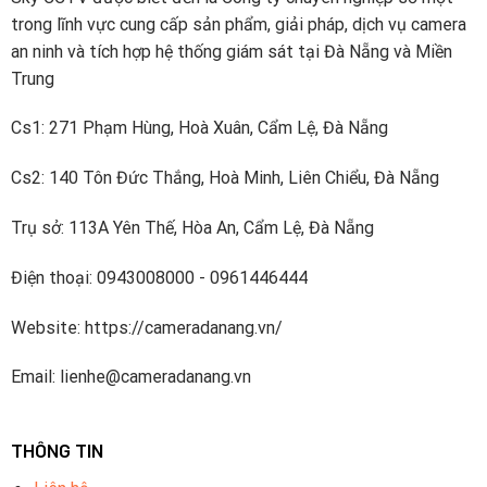
áp dụng công nghệ tiên tiến nhất, đảm bảo chất lượng và
trong lĩnh vực cung cấp sản phẩm, giải pháp, dịch vụ camera
độ tin cậy cao nhất cho khách hàng.
an ninh và tích hợp hệ thống giám sát tại Đà Nẵng và Miền
Trung
Camera J-Tech UHD5724DS (4MP / Human
Detect / Face ID / Loa) có thực sự đáng mua
Cs1: 271 Phạm Hùng, Hoà Xuân, Cẩm Lệ, Đà Nẵng
không?
Cs2: 140 Tôn Đức Thắng, Hoà Minh, Liên Chiểu, Đà Nẵng
Trụ sở: 113A Yên Thế, Hòa An, Cẩm Lệ, Đà Nẵng
Điện thoại: 0943008000 - 0961446444
Website: https://cameradanang.vn/
Email: lienhe@cameradanang.vn
THÔNG TIN
Camera J-Tech UHD5724DS (4MP / Human Detect / Face