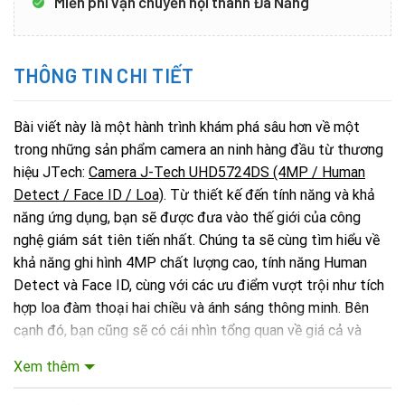
Miễn phí vận chuyển nội thành Đà Nẵng
THÔNG TIN CHI TIẾT
Bài viết này là một hành trình khám phá sâu hơn về một
trong những sản phẩm camera an ninh hàng đầu từ thương
hiệu JTech:
Camera J-Tech UHD5724DS (4MP / Human
Detect / Face ID / Loa)
. Từ thiết kế đến tính năng và khả
năng ứng dụng, bạn sẽ được đưa vào thế giới của công
nghệ giám sát tiên tiến nhất. Chúng ta sẽ cùng tìm hiểu về
khả năng ghi hình 4MP chất lượng cao, tính năng Human
Detect và Face ID, cùng với các ưu điểm vượt trội như tích
hợp loa đàm thoại hai chiều và ánh sáng thông minh. Bên
cạnh đó, bạn cũng sẽ có cái nhìn tổng quan về giá cả và
cách mua hàng thông qua Sky CCTV, đối tác uy tín cung cấp
Xem thêm
thiết bị
Camera Jtech Đà Nẵng
. Nếu bạn đang tìm kiếm một
giải pháp an ninh toàn diện và hiệu quả, bài viết này sẽ là