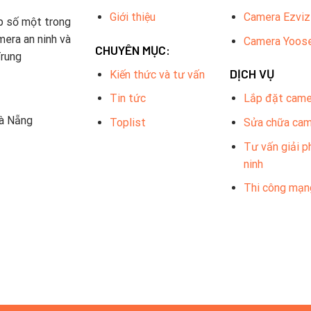
Giới thiệu
Camera Ezviz
p số một trong
mera an ninh và
Camera Yoos
CHUYÊN MỤC:
Trung
DỊCH VỤ
Kiến thức và tư vấn
Tin tức
Lắp đặt came
Đà Nẵng
Toplist
Sửa chữa ca
Tư vấn giải p
ninh
Thi công mạn