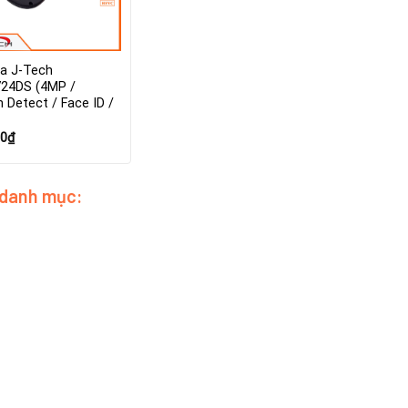
a J-Tech
24DS (4MP /
Detect / Face ID /
00
₫
 danh mục: