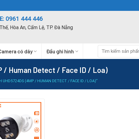
: 0961 444 446
Thế, Hòa An, Cẩm Lệ, TP. Đà Nẵng
Tìm
Camera có dây
Đầu ghi hình
kiếm:
/ Human Detect / Face ID / Loa)
UHD5724DS (4MP / HUMAN DETECT / FACE ID / LOA)”