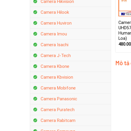
Camera Hikvision
Camera Hilook
Camer
Camera Huviron
UHD57
Human 
Camera Imou
Loa)
480.0
Camera Isachi
Camera J-Tech
Mô tả
Camera Kbone
Camera Kbvision
Camera Mobifone
Camera Panasonic
Camera Puratech
Camera Rabitcam