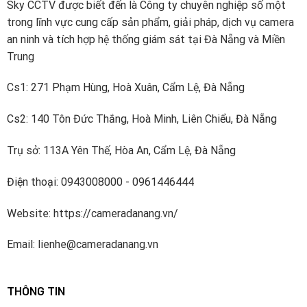
Quốc ra mắt máy quay video kỹ thuật số nhúng 8 kênh
Sky CCTV được biết đến là Công ty chuyên nghiệp số một
thời gian thực. Kể từ đó, công ty đã tiếp tục đầu tư
trong lĩnh vực cung cấp sản phẩm, giải pháp, dịch vụ camera
xây dựng các khả năng R & D mạnh mẽ cho công nghệ
an ninh và tích hợp hệ thống giám sát tại Đà Nẵng và Miền
mới và đổi mới.
Trung
Dahua đã đầu tư khoảng 10% doanh thu bán hàng hàng
Cs1: 271 Phạm Hùng, Hoà Xuân, Cẩm Lệ, Đà Nẵng
năm vào R & D kể từ năm 2014. Công ty có bốn viện
Cs2: 140 Tôn Đức Thắng, Hoà Minh, Liên Chiểu, Đà Nẵng
nghiên cứu – Viện công nghệ tiên tiến, Viện dữ liệu lớn,
Viện Chip và Viện đám mây video và một nhóm R & D
Trụ sở: 113A Yên Thế, Hòa An, Cẩm Lệ, Đà Nẵng
cấp cao làm việc về các công nghệ tiên tiến trong AI,
IoT, dịch vụ đám mây, video, an ninh mạng và độ tin cậy
Điện thoại: 0943008000 - 0961446444
phần mềm và các công nghệ khác. Dahua đã đăng ký
hơn 1700 bằng sáng chế.
Website: https://cameradanang.vn/
Dahua Technology thuộc Top5 nhà cung cấp thiết bị an
Email: lienhe@cameradanang.vn
ninh hàng đầu thế giới được xếp hạng bởi A&S
International.
THÔNG TIN