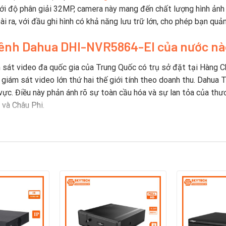
ới độ phân giải 32MP, camera này mang đến chất lượng hình ảnh s
ài ra, với đầu ghi hình có khả năng lưu trữ lớn, cho phép bạn quả
4 kênh Dahua DHI-NVR5864-EI
c
ủa nước n
 sát video đa quốc gia của Trung Quốc có trụ sở đặt tại Hàng C
ị giám sát video lớn thứ hai thế giới tính theo doanh thu. Dahua
vực. Điều này phản ánh rõ sự toàn cầu hóa và sự lan tỏa của thươ
và Châu Phi.
 hiệu camera Dahua
Trung Quốc ra mắt máy quay video kỹ thuật số nhúng 8 kênh thời 
ông nghệ mới và đổi mới.
 hàng năm vào R & D kể từ năm 2014. Công ty có bốn viện nghiên
óm R & D cấp cao làm việc về các công nghệ tiên tiến trong AI, I
a đã đăng ký hơn 1700 bằng sáng chế.