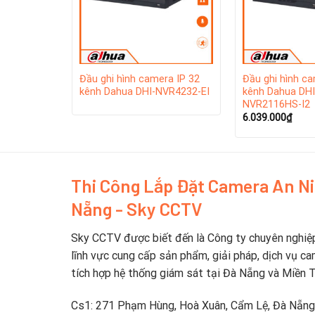
Dahua Technology thuộc Top5 nhà cung cấp thiết
I 16 kênh
Đầu ghi hình camera IP 32
Đầu ghi hình ca
6HS-I
kênh Dahua DHI-NVR4232-EI
kênh Dahua DHI
NVR2116HS-I2
6.039.000
₫
Thi Công Lắp Đặt Camera An N
Nẵng - Sky CCTV
Sky CCTV được biết đến là Công ty chuyên nghiệ
lĩnh vực cung cấp sản phẩm, giải pháp, dịch vụ ca
tích hợp hệ thống giám sát tại Đà Nẵng và Miền 
Cs1: 271 Phạm Hùng, Hoà Xuân, Cẩm Lệ, Đà Nẵng