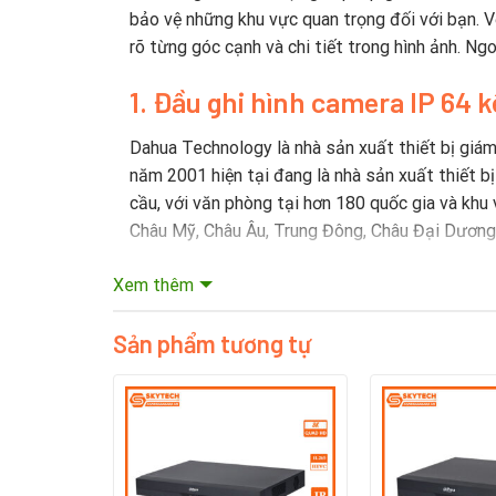
bảo vệ những khu vực quan trọng đối với bạn. V
rõ từng góc cạnh và chi tiết trong hình ảnh. Ngo
1. Đầu ghi hình camera IP 6
Dahua Technology là nhà sản xuất thiết bị giám
năm 2001 hiện tại đang là nhà sản xuất thiết b
cầu, với văn phòng tại hơn 180 quốc gia và khu 
Châu Mỹ, Châu Âu, Trung Đông, Châu Đại Dương 
2. Lịch sử hình thành thương
Xem thêm
Năm 2002, Dahua trở thành công ty đầu tiên ở 
Sản phẩm tương tự
tư xây dựng các khả năng R & D mạnh mẽ cho c
Dahua đã đầu tư khoảng 10% doanh thu bán hàng
lớn, Viện Chip và Viện đám mây video và một nh
tin cậy phần mềm và các công nghệ khác. Dahu