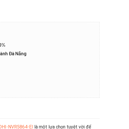
20%
thành Đà Nẵng
a DHI-NVR5864-EI
là một lựa chọn tuyệt vời để