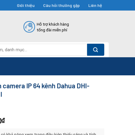
Giới thiệu
Câu hỏi thường gặp
Liên hệ
Hỗ trợ khách hàng
tổng đài miễn phí
h camera IP 64 kênh Dahua DHI-
I
0
₫
có khả năng xem trong điều kiện thiếu sáng và tích