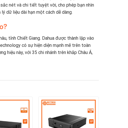
ắc nét và chi tiết tuyệt vời, cho phép bạn nhìn
n lý dữ liệu dài hạn một cách dễ dàng.
ào?
hâu, tỉnh Chiết Giang. Dahua được thành lập vào
 Technology có sự hiện diện mạnh mẽ trên toàn
ng hiệu này, với 35 chi nhánh trên khắp Châu Á,
gian thực. Kể từ đó, công ty đã tiếp tục đầu
 cứu – Viện công nghệ tiên tiến, Viện dữ liệu
oT, dịch vụ đám mây, video, an ninh mạng và độ