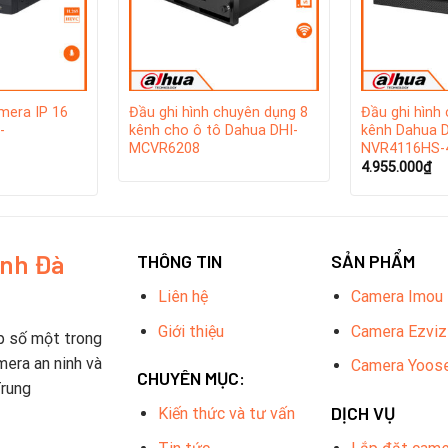
 bị an ninh hàng đầu thế giới được xếp hạng bởi A&S Internatio
mera IP 16
Đầu ghi hình chuyên dụng 8
Đầu ghi hình
-
kênh cho ô tô Dahua DHI-
kênh Dahua D
MCVR6208
NVR4116HS-
4.955.000
₫
inh Đà
THÔNG TIN
SẢN PHẨM
Liên hệ
Camera Imou
Giới thiệu
Camera Ezviz
p số một trong
mera an ninh và
Camera Yoos
CHUYÊN MỤC:
Trung
DỊCH VỤ
Kiến thức và tư vấn