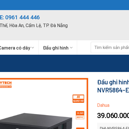
: 0961 444 446
Thế, Hòa An, Cẩm Lệ, TP. Đà Nẵng
Tìm
Camera có dây
Đầu ghi hình
kiếm:
Đầu ghi hìn
NVR5864-E
Dahua
39.060.00
DHI-NVR5864-EI 