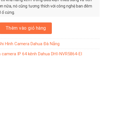
ơn nữa, nó cũng tương thích với công nghệ ban đêm
8 ổ cứng.
era IP 64 kênh Dahua DHI-NVR5864-EI số lượng
Thêm vào giỏ hàng
hi Hình Camera Dahua Đà Nẵng
h camera IP 64 kênh Dahua DHI-NVR5864-EI