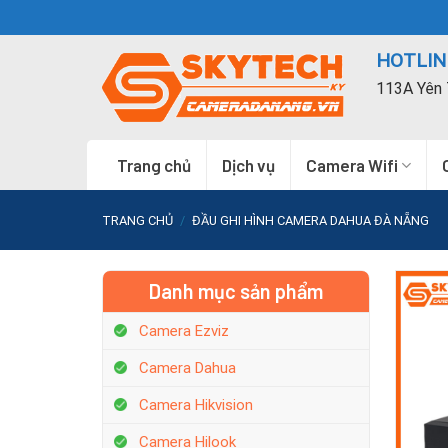
Skip
to
HOTLINE
content
113A Yên 
Trang chủ
Dịch vụ
Camera Wifi
TRANG CHỦ
/
ĐẦU GHI HÌNH CAMERA DAHUA ĐÀ NẴNG
Danh mục sản phẩm
Camera Ezviz
Camera Dahua
Camera Hikvision
Camera Hilook