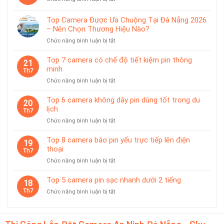
dùng
Top
pin
5
chống
Top Camera Được Ưa Chuộng Tại Đà Nẵng 2026
camera
nước
– Nên Chọn Thương Hiệu Nào?
pin
IP65
ở
Chức năng bình luận bị tắt
phù
Top
hợp
Camera
giám
Top 7 camera có chế độ tiết kiệm pin thông
21
Được
sát
minh
Th7
Ưa
tạm
ở
Chức năng bình luận bị tắt
Chuộng
thời
Top
Tại
7
Top 6 camera không dây pin dùng tốt trong du
Đà
20
camera
lịch
Nẵng
Th7
có
2026
ở
Chức năng bình luận bị tắt
chế
–
Top
độ
Nên
6
Top 8 camera báo pin yếu trực tiếp lên điện
tiết
19
Chọn
camera
thoại
kiệm
Th7
Thương
không
pin
Hiệu
ở
Chức năng bình luận bị tắt
dây
thông
Nào?
Top
pin
minh
8
Top 5 camera pin sạc nhanh dưới 2 tiếng
dùng
18
camera
tốt
Th7
ở
Chức năng bình luận bị tắt
báo
trong
Top
pin
du
5
yếu
lịch
camera
trực