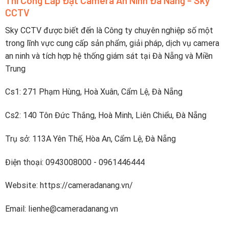
Thi Công Lắp Đặt Camera An Ninh Đà Nẵng - Sky
pin
tiếp
CCTV
sạc
lên
nhanh
điện
dưới
Sky CCTV được biết đến là Công ty chuyên nghiệp số một
thoại
2
trong lĩnh vực cung cấp sản phẩm, giải pháp, dịch vụ camera
tiếng
an ninh và tích hợp hệ thống giám sát tại Đà Nẵng và Miền
Trung
Cs1: 271 Phạm Hùng, Hoà Xuân, Cẩm Lệ, Đà Nẵng
Cs2: 140 Tôn Đức Thắng, Hoà Minh, Liên Chiểu, Đà Nẵng
Trụ sở: 113A Yên Thế, Hòa An, Cẩm Lệ, Đà Nẵng
Điện thoại: 0943008000 - 0961446444
Website: https://cameradanang.vn/
Email: lienhe@cameradanang.vn