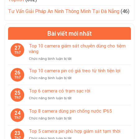
Tư Vấn Giải Pháp An Ninh Thông Minh Tại Đà Nẵng
(46)
Bài viết mới nhất
Top 10 camera giám sát chuyên dùng cho tiệm
27
vàng
Th7
ở
Chức năng bình luận bị tắt
Top
10
Top 10 camera pin có giá treo từ tính tiện lợi
26
camera
Th7
ở
Chức năng bình luận bị tắt
giám
Top
sát
10
Top 6 camera có trạm sạc rời
chuyên
25
camera
dùng
Th7
ở
Chức năng bình luận bị tắt
pin
cho
Top
có
tiệm
6
giá
Top 8 camera dùng pin chống nước IP65
vàng
24
camera
treo
Th7
ở
Chức năng bình luận bị tắt
có
từ
Top
trạm
tính
8
sạc
Top 5 camera pin phù hợp giám sát tạm thời
tiện
23
camera
rời
lợi
Th7
ở
Chức năng bình luận bị tắt