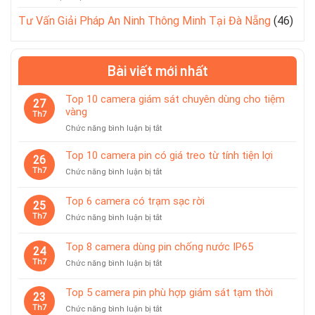
Tư Vấn Giải Pháp An Ninh Thông Minh Tại Đà Nẵng
(46)
Bài viết mới nhất
Top 10 camera giám sát chuyên dùng cho tiệm
27
vàng
Th7
ở
Chức năng bình luận bị tắt
Top
10
Top 10 camera pin có giá treo từ tính tiện lợi
26
camera
Th7
ở
Chức năng bình luận bị tắt
giám
Top
sát
10
Top 6 camera có trạm sạc rời
chuyên
25
camera
dùng
Th7
ở
Chức năng bình luận bị tắt
pin
cho
Top
có
tiệm
6
giá
Top 8 camera dùng pin chống nước IP65
vàng
24
camera
treo
Th7
ở
Chức năng bình luận bị tắt
có
từ
Top
trạm
tính
8
sạc
Top 5 camera pin phù hợp giám sát tạm thời
tiện
23
camera
rời
lợi
Th7
ở
Chức năng bình luận bị tắt
dùng