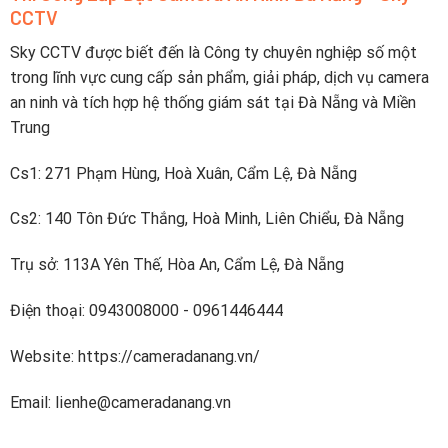
tiếp
CCTV
sạc
lên
nhanh
điện
dưới
Sky CCTV được biết đến là Công ty chuyên nghiệp số một
thoại
2
trong lĩnh vực cung cấp sản phẩm, giải pháp, dịch vụ camera
tiếng
an ninh và tích hợp hệ thống giám sát tại Đà Nẵng và Miền
Trung
Cs1: 271 Phạm Hùng, Hoà Xuân, Cẩm Lệ, Đà Nẵng
Cs2: 140 Tôn Đức Thắng, Hoà Minh, Liên Chiểu, Đà Nẵng
Trụ sở: 113A Yên Thế, Hòa An, Cẩm Lệ, Đà Nẵng
Điện thoại: 0943008000 - 0961446444
Website: https://cameradanang.vn/
Email: lienhe@cameradanang.vn