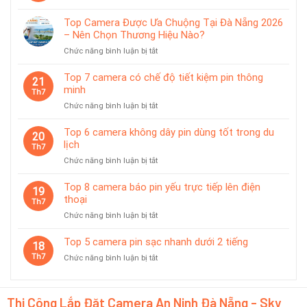
Top
pin
5
chống
Top Camera Được Ưa Chuộng Tại Đà Nẵng 2026
camera
nước
– Nên Chọn Thương Hiệu Nào?
pin
IP65
ở
Chức năng bình luận bị tắt
phù
Top
hợp
Camera
giám
Top 7 camera có chế độ tiết kiệm pin thông
21
Được
sát
minh
Th7
Ưa
tạm
ở
Chức năng bình luận bị tắt
Chuộng
thời
Top
Tại
7
Top 6 camera không dây pin dùng tốt trong du
Đà
20
camera
lịch
Nẵng
Th7
có
2026
ở
Chức năng bình luận bị tắt
chế
–
Top
độ
Nên
6
Top 8 camera báo pin yếu trực tiếp lên điện
tiết
19
Chọn
camera
thoại
kiệm
Th7
Thương
không
pin
Hiệu
ở
Chức năng bình luận bị tắt
dây
thông
Nào?
Top
pin
minh
8
Top 5 camera pin sạc nhanh dưới 2 tiếng
dùng
18
camera
tốt
Th7
ở
Chức năng bình luận bị tắt
báo
trong
Top
pin
du
5
yếu
lịch
camera
trực
Thi Công Lắp Đặt Camera An Ninh Đà Nẵng - Sky
pin