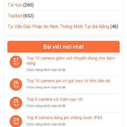
Tin tức
(260)
Toplist
(652)
Tư Vấn Giải Pháp An Ninh Thông Minh Tại Đà Nẵng
(46)
Bài viết mới nhất
Top 10 camera giám sát chuyên dùng cho tiệm
27
vàng
Th7
ở
Chức năng bình luận bị tắt
Top
10
Top 10 camera pin có giá treo từ tính tiện lợi
26
camera
Th7
ở
Chức năng bình luận bị tắt
giám
Top
sát
10
Top 6 camera có trạm sạc rời
chuyên
25
camera
dùng
Th7
ở
Chức năng bình luận bị tắt
pin
cho
Top
có
tiệm
6
giá
Top 8 camera dùng pin chống nước IP65
vàng
24
camera
treo
Th7
ở
Chức năng bình luận bị tắt
có
từ