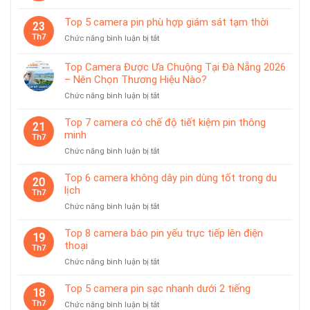
Top
trạm
tính
8
sạc
Top 5 camera pin phù hợp giám sát tạm thời
tiện
23
camera
rời
lợi
Th7
ở
Chức năng bình luận bị tắt
dùng
Top
pin
5
chống
Top Camera Được Ưa Chuộng Tại Đà Nẵng 2026
camera
nước
– Nên Chọn Thương Hiệu Nào?
pin
IP65
ở
Chức năng bình luận bị tắt
phù
Top
hợp
Camera
giám
Top 7 camera có chế độ tiết kiệm pin thông
21
Được
sát
minh
Th7
Ưa
tạm
ở
Chức năng bình luận bị tắt
Chuộng
thời
Top
Tại
7
Top 6 camera không dây pin dùng tốt trong du
Đà
20
camera
lịch
Nẵng
Th7
có
2026
ở
Chức năng bình luận bị tắt
chế
–
Top
độ
Nên
6
Top 8 camera báo pin yếu trực tiếp lên điện
tiết
19
Chọn
camera
thoại
kiệm
Th7
Thương
không
pin
Hiệu
ở
Chức năng bình luận bị tắt
dây
thông
Nào?
Top
pin
minh
8
Top 5 camera pin sạc nhanh dưới 2 tiếng
dùng
18
camera
tốt
Th7
ở
Chức năng bình luận bị tắt
báo