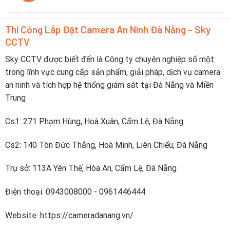
trong
Top
pin
du
5
yếu
lịch
camera
trực
Thi Công Lắp Đặt Camera An Ninh Đà Nẵng - Sky
pin
tiếp
CCTV
sạc
lên
nhanh
điện
dưới
Sky CCTV được biết đến là Công ty chuyên nghiệp số một
thoại
2
trong lĩnh vực cung cấp sản phẩm, giải pháp, dịch vụ camera
tiếng
an ninh và tích hợp hệ thống giám sát tại Đà Nẵng và Miền
Trung
Cs1: 271 Phạm Hùng, Hoà Xuân, Cẩm Lệ, Đà Nẵng
Cs2: 140 Tôn Đức Thắng, Hoà Minh, Liên Chiểu, Đà Nẵng
Trụ sở: 113A Yên Thế, Hòa An, Cẩm Lệ, Đà Nẵng
Điện thoại: 0943008000 - 0961446444
Website: https://cameradanang.vn/