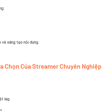
ng.
o và sáng tạo nội dung.
ựa Chọn Của Streamer Chuyên Nghiệp
t lag.
g.