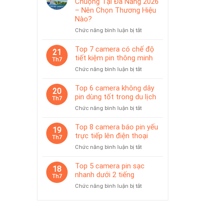
Chuộng Tại Đà Nẵng 2026
IP65
pin
– Nên Chọn Thương Hiệu
phù
Nào?
hợp
ở
Chức năng bình luận bị tắt
giám
Top
sát
Camera
Top 7 camera có chế độ
tạm
21
Được
thời
tiết kiệm pin thông minh
Th7
Ưa
ở
Chức năng bình luận bị tắt
Chuộng
Top
Tại
7
Top 6 camera không dây
Đà
20
camera
pin dùng tốt trong du lịch
Nẵng
Th7
có
2026
ở
Chức năng bình luận bị tắt
chế
–
Top
độ
Nên
6
Top 8 camera báo pin yếu
tiết
19
Chọn
camera
trực tiếp lên điện thoại
kiệm
Th7
Thương
không
pin
Hiệu
ở
Chức năng bình luận bị tắt
dây
thông
Nào?
Top
pin
minh
8
Top 5 camera pin sạc
dùng
18
camera
nhanh dưới 2 tiếng
tốt
Th7
báo
trong
ở
Chức năng bình luận bị tắt
pin
du
Top
yếu
lịch
5
trực
camera
tiếp