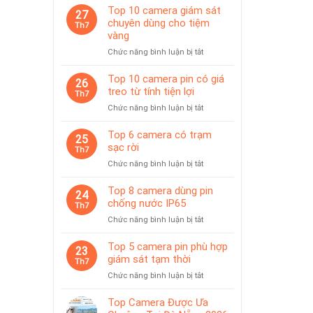
Top 10 camera giám sát
27
chuyên dùng cho tiệm
Th7
vàng
ở
Chức năng bình luận bị tắt
Top
10
Top 10 camera pin có giá
26
camera
treo từ tính tiện lợi
Th7
giám
ở
Chức năng bình luận bị tắt
sát
Top
chuyên
10
Top 6 camera có trạm
dùng
25
camera
sạc rời
cho
Th7
pin
tiệm
ở
Chức năng bình luận bị tắt
có
vàng
Top
giá
6
Top 8 camera dùng pin
treo
24
camera
chống nước IP65
từ
Th7
có
tính
ở
Chức năng bình luận bị tắt
trạm
tiện
Top
sạc
lợi
8
Top 5 camera pin phù hợp
rời
23
camera
giám sát tạm thời
Th7
dùng
ở
Chức năng bình luận bị tắt
pin
Top
chống
5
Top Camera Được Ưa
nước
camera