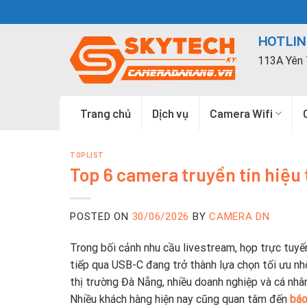
Skip
to
HOTLINE
content
113A Yên 
Trang chủ
Dịch vụ
Camera Wifi
TOPLIST
Top 6 camera truyền tín hiệu
POSTED ON
30/06/2026
BY
CAMERA DN
Trong bối cảnh nhu cầu livestream, họp trực tuyế
tiếp qua USB-C đang trở thành lựa chọn tối ưu nhờ
thị trường Đà Nẵng, nhiều doanh nghiệp và cá nhân
Nhiều khách hàng hiện nay cũng quan tâm đến
báo