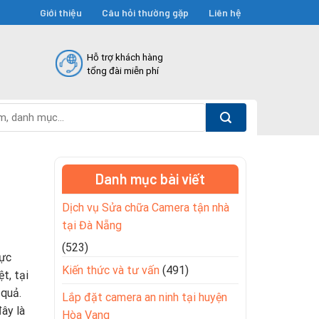
Giới thiệu
Câu hỏi thường gặp
Liên hệ
Hỗ trợ khách hàng
tổng đài miễn phí
Danh mục bài viết
Dịch vụ Sửa chữa Camera tận nhà
tại Đà Nẵng
(523)
rực
Kiến thức và tư vấn
(491)
t, tại
 quả.
Lắp đặt camera an ninh tại huyện
ây là
Hòa Vang