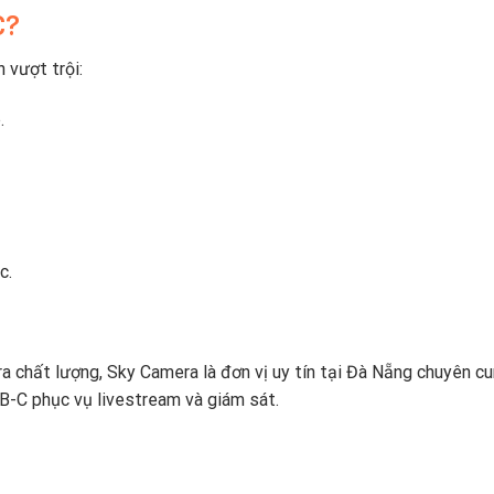
C?
 vượt trội:
.
c.
 chất lượng, Sky Camera là đơn vị uy tín tại Đà Nẵng chuyên c
B-C phục vụ livestream và giám sát.