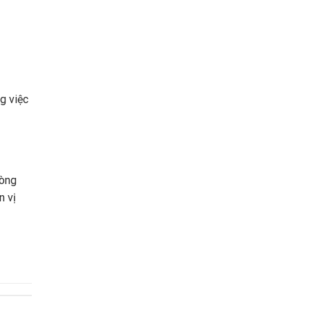
g việc
dòng
n vị