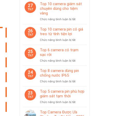
Top 10 camera giám sát
27
chuyên dùng cho tiệm
Th7
vàng
ở
Chức năng bình luận bị tắt
Top
10
Top 10 camera pin có giá
26
camera
treo từ tính tiện lợi
Th7
giám
ở
Chức năng bình luận bị tắt
sát
Top
chuyên
10
Top 6 camera có trạm
dùng
25
camera
sạc rời
cho
Th7
pin
tiệm
ở
Chức năng bình luận bị tắt
có
vàng
Top
giá
6
Top 8 camera dùng pin
treo
24
camera
chống nước IP65
từ
Th7
có
tính
ở
Chức năng bình luận bị tắt
trạm
tiện
Top
sạc
lợi
8
Top 5 camera pin phù hợp
rời
23
camera
giám sát tạm thời
Th7
dùng
ở
Chức năng bình luận bị tắt
pin
Top
chống
5
Top Camera Được Ưa
nước
camera