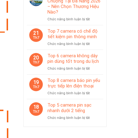
Chuộng Tại Đà Nẵng 2026
IP65
pin
– Nên Chọn Thương Hiệu
phù
Nào?
hợp
ở
Chức năng bình luận bị tắt
giám
Top
sát
Camera
Top 7 camera có chế độ
tạm
21
Được
thời
tiết kiệm pin thông minh
Th7
Ưa
ở
Chức năng bình luận bị tắt
Chuộng
Top
Tại
7
Top 6 camera không dây
Đà
20
camera
pin dùng tốt trong du lịch
Nẵng
Th7
có
2026
ở
Chức năng bình luận bị tắt
chế
–
Top
độ
Nên
6
Top 8 camera báo pin yếu
tiết
19
Chọn
camera
trực tiếp lên điện thoại
kiệm
Th7
Thương
không
pin
Hiệu
ở
Chức năng bình luận bị tắt
dây
thông
Nào?
Top
pin
minh
8
Top 5 camera pin sạc
dùng
18
camera
nhanh dưới 2 tiếng
tốt
Th7
báo
trong
ở
Chức năng bình luận bị tắt
pin
du
Top
yếu
lịch
5
trực
camera
tiếp