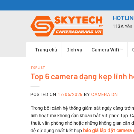
Skip
to
HOTLINE
content
113A Yên 
Trang chủ
Dịch vụ
Camera Wifi
TOPLIST
Top 6 camera dạng kẹp linh h
POSTED ON
17/05/2026
BY
CAMERA DN
Trong bối cảnh hệ thống giám sát ngày càng trở n
linh hoạt mà không cần khoan bắt vít phức tạp. C
thuê, văn phòng nhỏ hoặc những không gian cần d
dễ sử dụng nhất kết hợp
báo giá lắp đặt camera