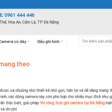
: 0961 444 446
Thế, Hòa An, Cẩm Lệ, TP. Đà Nẵng
Tìm
Camera có dây
Đầu ghi hình
kiếm:
 mang theo
được ưa chuộng nhờ thiết kế nhỏ gọn, tiện lợi và dễ dàng mang 
ninh, các dòng camera này còn phù hợp cho nhiều mục đích như g
yển. Đặc biệt, giải pháp
thi công trọn gói camera tại Đà Nẵng
hiệ
và chi phí.