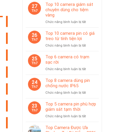
Top 10 camera giám sát
27
chuyên dùng cho tiệm
Th7
vàng
ở
Chức năng bình luận bị tắt
Top
10
Top 10 camera pin có giá
26
camera
treo từ tính tiện lợi
Th7
giám
ở
Chức năng bình luận bị tắt
sát
Top
chuyên
10
Top 6 camera có trạm
dùng
25
camera
sạc rời
cho
Th7
pin
tiệm
ở
Chức năng bình luận bị tắt
có
vàng
Top
giá
6
Top 8 camera dùng pin
treo
24
camera
chống nước IP65
từ
Th7
có
tính
ở
Chức năng bình luận bị tắt
trạm
tiện
Top
sạc
lợi
8
Top 5 camera pin phù hợp
rời
23
camera
giám sát tạm thời
Th7
dùng
ở
Chức năng bình luận bị tắt
pin
Top
chống
5
Top Camera Được Ưa
nước
camera