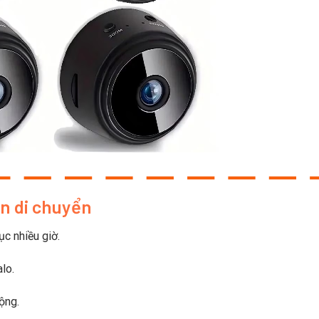
ện di chuyển
ục nhiều giờ.
lo.
ộng.