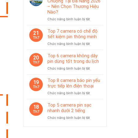
Chuộng Tại Đà Nẵng 2026
IP65
pin
– Nên Chọn Thương Hiệu
phù
Nào?
hợp
ở
Chức năng bình luận bị tắt
giám
Top
sát
Camera
Top 7 camera có chế độ
tạm
21
Được
thời
tiết kiệm pin thông minh
Th7
Ưa
ở
Chức năng bình luận bị tắt
Chuộng
Top
Tại
7
Top 6 camera không dây
Đà
20
camera
pin dùng tốt trong du lịch
Nẵng
Th7
có
2026
ở
Chức năng bình luận bị tắt
chế
–
Top
độ
Nên
6
Top 8 camera báo pin yếu
tiết
19
Chọn
camera
trực tiếp lên điện thoại
kiệm
Th7
Thương
không
pin
Hiệu
ở
Chức năng bình luận bị tắt
dây
thông
Nào?
Top
pin
minh
8
Top 5 camera pin sạc
dùng
18
camera
nhanh dưới 2 tiếng
tốt
Th7
báo
trong
ở
Chức năng bình luận bị tắt
pin
du
Top
yếu
lịch
5
trực
camera
tiếp