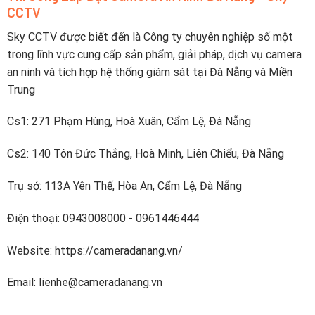
tiếp
CCTV
sạc
lên
nhanh
điện
dưới
Sky CCTV được biết đến là Công ty chuyên nghiệp số một
thoại
2
trong lĩnh vực cung cấp sản phẩm, giải pháp, dịch vụ camera
tiếng
an ninh và tích hợp hệ thống giám sát tại Đà Nẵng và Miền
Trung
Cs1: 271 Phạm Hùng, Hoà Xuân, Cẩm Lệ, Đà Nẵng
Cs2: 140 Tôn Đức Thắng, Hoà Minh, Liên Chiểu, Đà Nẵng
Trụ sở: 113A Yên Thế, Hòa An, Cẩm Lệ, Đà Nẵng
Điện thoại: 0943008000 - 0961446444
Website: https://cameradanang.vn/
Email: lienhe@cameradanang.vn