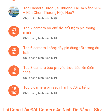
Top
pin
5
chống
Top Camera Được Ưa Chuộng Tại Đà Nẵng 2026
camera
nước
– Nên Chọn Thương Hiệu Nào?
pin
IP65
ở
Chức năng bình luận bị tắt
phù
Top
hợp
Camera
giám
Top 7 camera có chế độ tiết kiệm pin thông
21
Được
sát
minh
Th7
Ưa
tạm
ở
Chức năng bình luận bị tắt
Chuộng
thời
Top
Tại
7
Top 6 camera không dây pin dùng tốt trong du
Đà
20
camera
lịch
Nẵng
Th7
có
2026
ở
Chức năng bình luận bị tắt
chế
–
Top
độ
Nên
6
Top 8 camera báo pin yếu trực tiếp lên điện
tiết
19
Chọn
camera
thoại
kiệm
Th7
Thương
không
pin
Hiệu
ở
Chức năng bình luận bị tắt
dây
thông
Nào?
Top
pin
minh
8
Top 5 camera pin sạc nhanh dưới 2 tiếng
dùng
18
camera
tốt
Th7
ở
Chức năng bình luận bị tắt
báo
trong
Top
pin
du
5
yếu
lịch
camera
trực
Thi Công Lắp Đặt Camera An Ninh Đà Nẵng - Sky
pin