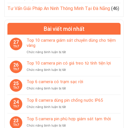
Tư Vấn Giải Pháp An Ninh Thông Minh Tại Đà Nẵng
(46)
Bài viết mới nhất
Top 10 camera giám sát chuyên dùng cho tiệm
27
vàng
Th7
ở
Chức năng bình luận bị tắt
Top
10
Top 10 camera pin có giá treo từ tính tiện lợi
26
camera
Th7
ở
Chức năng bình luận bị tắt
giám
Top
sát
10
Top 6 camera có trạm sạc rời
chuyên
25
camera
dùng
Th7
ở
Chức năng bình luận bị tắt
pin
cho
Top
có
tiệm
6
giá
Top 8 camera dùng pin chống nước IP65
vàng
24
camera
treo
Th7
ở
Chức năng bình luận bị tắt
có
từ
Top
trạm
tính
8
sạc
Top 5 camera pin phù hợp giám sát tạm thời
tiện
23
camera
rời
lợi
Th7
ở
Chức năng bình luận bị tắt
dùng