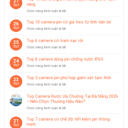
27
vàng
Th7
ở
Chức năng bình luận bị tắt
Top
10
Top 10 camera pin có giá treo từ tính tiện lợi
26
camera
Th7
ở
Chức năng bình luận bị tắt
giám
Top
sát
10
Top 6 camera có trạm sạc rời
chuyên
25
camera
dùng
Th7
ở
Chức năng bình luận bị tắt
pin
cho
Top
có
tiệm
6
giá
Top 8 camera dùng pin chống nước IP65
vàng
24
camera
treo
Th7
ở
Chức năng bình luận bị tắt
có
từ
Top
trạm
tính
8
sạc
Top 5 camera pin phù hợp giám sát tạm thời
tiện
23
camera
rời
lợi
Th7
ở
Chức năng bình luận bị tắt
dùng
Top
pin
5
chống
Top Camera Được Ưa Chuộng Tại Đà Nẵng 2026
camera
nước
– Nên Chọn Thương Hiệu Nào?
pin
IP65
ở
Chức năng bình luận bị tắt
phù
Top
hợp
Camera
giám
Top 7 camera có chế độ tiết kiệm pin thông
21
Được
sát
minh
Th7
Ưa
tạm