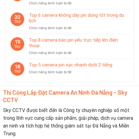
ở
Chức năng bình luận bị tắt
Chuộng
thời
Top
Tại
7
Top 6 camera không dây pin dùng tốt trong du
Đà
20
camera
lịch
Nẵng
Th7
có
2026
ở
Chức năng bình luận bị tắt
chế
–
Top
độ
Nên
6
Top 8 camera báo pin yếu trực tiếp lên điện
tiết
19
Chọn
camera
thoại
kiệm
Th7
Thương
không
pin
Hiệu
ở
Chức năng bình luận bị tắt
dây
thông
Nào?
Top
pin
minh
8
Top 5 camera pin sạc nhanh dưới 2 tiếng
dùng
18
camera
tốt
Th7
ở
Chức năng bình luận bị tắt
báo
trong
Top
pin
du
5
yếu
lịch
camera
trực
Thi Công Lắp Đặt Camera An Ninh Đà Nẵng - Sky
pin
tiếp
CCTV
sạc
lên
nhanh
điện
dưới
Sky CCTV được biết đến là Công ty chuyên nghiệp số một
thoại
2
trong lĩnh vực cung cấp sản phẩm, giải pháp, dịch vụ camera
tiếng
an ninh và tích hợp hệ thống giám sát tại Đà Nẵng và Miền
Trung