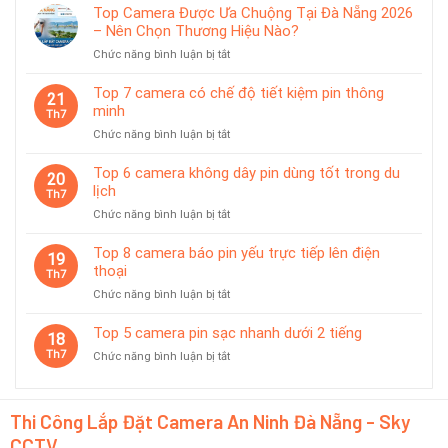
5
chống
Top Camera Được Ưa Chuộng Tại Đà Nẵng 2026
camera
nước
– Nên Chọn Thương Hiệu Nào?
pin
IP65
ở
Chức năng bình luận bị tắt
phù
Top
hợp
Camera
giám
Top 7 camera có chế độ tiết kiệm pin thông
21
Được
sát
minh
Th7
Ưa
tạm
ở
Chức năng bình luận bị tắt
Chuộng
thời
Top
Tại
7
Top 6 camera không dây pin dùng tốt trong du
Đà
20
camera
lịch
Nẵng
Th7
có
2026
ở
Chức năng bình luận bị tắt
chế
–
Top
độ
Nên
6
Top 8 camera báo pin yếu trực tiếp lên điện
tiết
19
Chọn
camera
thoại
kiệm
Th7
Thương
không
pin
Hiệu
ở
Chức năng bình luận bị tắt
dây
thông
Nào?
Top
pin
minh
8
Top 5 camera pin sạc nhanh dưới 2 tiếng
dùng
18
camera
tốt
Th7
ở
Chức năng bình luận bị tắt
báo
trong
Top
pin
du
5
yếu
lịch
camera
trực
Thi Công Lắp Đặt Camera An Ninh Đà Nẵng - Sky
pin
tiếp
CCTV
sạc
lên