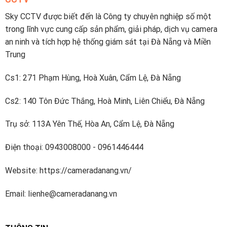
nhanh
điện
dưới
Sky CCTV được biết đến là Công ty chuyên nghiệp số một
thoại
2
trong lĩnh vực cung cấp sản phẩm, giải pháp, dịch vụ camera
tiếng
an ninh và tích hợp hệ thống giám sát tại Đà Nẵng và Miền
Trung
Cs1: 271 Phạm Hùng, Hoà Xuân, Cẩm Lệ, Đà Nẵng
Cs2: 140 Tôn Đức Thắng, Hoà Minh, Liên Chiểu, Đà Nẵng
Trụ sở: 113A Yên Thế, Hòa An, Cẩm Lệ, Đà Nẵng
Điện thoại: 0943008000 - 0961446444
Website: https://cameradanang.vn/
Email: lienhe@cameradanang.vn