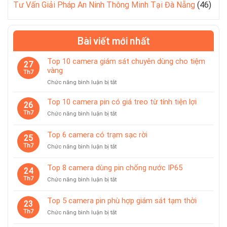
Tư Vấn Giải Pháp An Ninh Thông Minh Tại Đà Nẵng
(46)
Bài viết mới nhất
Top 10 camera giám sát chuyên dùng cho tiệm
27
vàng
Th7
ở
Chức năng bình luận bị tắt
Top
10
Top 10 camera pin có giá treo từ tính tiện lợi
26
camera
Th7
ở
Chức năng bình luận bị tắt
giám
Top
sát
10
Top 6 camera có trạm sạc rời
chuyên
25
camera
dùng
Th7
ở
Chức năng bình luận bị tắt
pin
cho
Top
có
tiệm
6
giá
Top 8 camera dùng pin chống nước IP65
vàng
24
camera
treo
Th7
ở
Chức năng bình luận bị tắt
có
từ
Top
trạm
tính
8
sạc
Top 5 camera pin phù hợp giám sát tạm thời
tiện
23
camera
rời
lợi
Th7
ở
Chức năng bình luận bị tắt
dùng
Top
pin