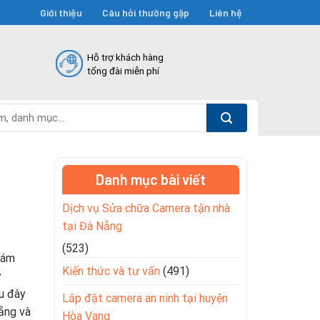
Giới thiệu
Câu hỏi thường gặp
Liên hệ
Hỗ trợ khách hàng
tổng đài miễn phí
Danh mục bài viết
Dịch vụ Sửa chữa Camera tận nhà
tại Đà Nẵng
(523)
iám
Kiến thức và tư vấn
(491)
y
au đây
Lắp đặt camera an ninh tại huyện
Nẵng và
Hòa Vang