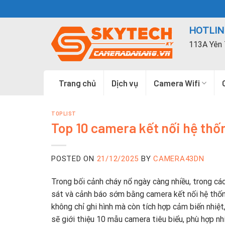
Skip
to
HOTLINE
content
113A Yên 
Trang chủ
Dịch vụ
Camera Wifi
TOPLIST
Top 10 camera kết nối hệ th
POSTED ON
21/12/2025
BY
CAMERA43DN
Trong bối cảnh cháy nổ ngày càng nhiều, trong cá
sát và cảnh báo sớm bằng camera kết nối hệ thốn
không chỉ ghi hình mà còn tích hợp cảm biến nhiệt,
sẽ giới thiệu 10 mẫu camera tiêu biểu, phù hợp n