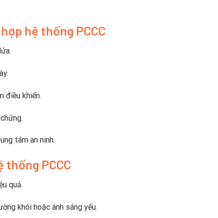
h hợp hệ thống PCCC
lửa.
ày.
m điều khiển.
 chứng.
ung tâm an ninh.
hệ thống PCCC
ệu quả.
rường khói hoặc ánh sáng yếu.