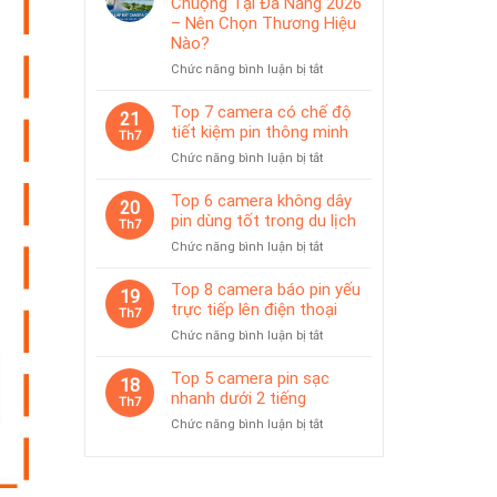
Chuộng Tại Đà Nẵng 2026
IP65
pin
– Nên Chọn Thương Hiệu
phù
Nào?
hợp
ở
Chức năng bình luận bị tắt
giám
Top
sát
Camera
Top 7 camera có chế độ
tạm
21
Được
thời
tiết kiệm pin thông minh
Th7
Ưa
ở
Chức năng bình luận bị tắt
Chuộng
Top
Tại
7
Top 6 camera không dây
Đà
20
camera
pin dùng tốt trong du lịch
Nẵng
Th7
có
2026
ở
Chức năng bình luận bị tắt
chế
–
Top
độ
Nên
6
Top 8 camera báo pin yếu
tiết
19
Chọn
camera
trực tiếp lên điện thoại
kiệm
Th7
Thương
không
pin
Hiệu
ở
Chức năng bình luận bị tắt
dây
thông
Nào?
Top
pin
minh
8
Top 5 camera pin sạc
dùng
18
camera
nhanh dưới 2 tiếng
tốt
Th7
báo
trong
ở
Chức năng bình luận bị tắt
pin
du
Top
yếu
lịch
5
trực
camera
tiếp