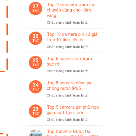
Top 10 camera giám sát
27
chuyên dùng cho tiệm
Th7
vàng
ở
Chức năng bình luận bị tắt
Top
10
Top 10 camera pin có giá
26
camera
treo từ tính tiện lợi
Th7
giám
ở
Chức năng bình luận bị tắt
sát
Top
chuyên
10
Top 6 camera có trạm
dùng
25
camera
sạc rời
cho
Th7
pin
tiệm
ở
Chức năng bình luận bị tắt
có
vàng
Top
giá
6
Top 8 camera dùng pin
treo
24
camera
chống nước IP65
từ
Th7
có
tính
ở
Chức năng bình luận bị tắt
trạm
tiện
Top
sạc
lợi
8
Top 5 camera pin phù hợp
rời
23
camera
giám sát tạm thời
Th7
dùng
ở
Chức năng bình luận bị tắt
pin
Top
chống
5
Top Camera Được Ưa
nước
camera