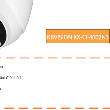
ợp
tâm điều hành
p