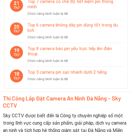
giám
Top 7 camera có chế độ tiết kiệm pin thông
21
Được
sát
minh
Th7
Ưa
tạm
ở
Chức năng bình luận bị tắt
Chuộng
thời
Top
Tại
7
Top 6 camera không dây pin dùng tốt trong du
Đà
20
camera
lịch
Nẵng
Th7
có
2026
ở
Chức năng bình luận bị tắt
chế
–
Top
độ
Nên
6
Top 8 camera báo pin yếu trực tiếp lên điện
tiết
19
Chọn
camera
thoại
kiệm
Th7
Thương
không
pin
Hiệu
ở
Chức năng bình luận bị tắt
dây
thông
Nào?
Top
pin
minh
8
Top 5 camera pin sạc nhanh dưới 2 tiếng
dùng
18
camera
tốt
Th7
ở
Chức năng bình luận bị tắt
báo
trong
Top
pin
du
5
yếu
lịch
camera
trực
Thi Công Lắp Đặt Camera An Ninh Đà Nẵng - Sky
pin
tiếp
CCTV
sạc
lên
nhanh
điện
dưới
Sky CCTV được biết đến là Công ty chuyên nghiệp số một
thoại
2
trong lĩnh vực cung cấp sản phẩm, giải pháp, dịch vụ camera
tiếng
an ninh và tích hợp hệ thống giám sát tại Đà Nẵng và Miền