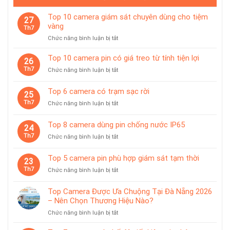
Top 10 camera giám sát chuyên dùng cho tiệm
27
vàng
Th7
ở
Chức năng bình luận bị tắt
Top
10
Top 10 camera pin có giá treo từ tính tiện lợi
26
camera
Th7
ở
Chức năng bình luận bị tắt
giám
Top
sát
10
Top 6 camera có trạm sạc rời
chuyên
25
camera
dùng
Th7
ở
Chức năng bình luận bị tắt
pin
cho
Top
có
tiệm
6
giá
Top 8 camera dùng pin chống nước IP65
vàng
24
camera
treo
Th7
ở
Chức năng bình luận bị tắt
có
từ
Top
trạm
tính
8
sạc
Top 5 camera pin phù hợp giám sát tạm thời
tiện
23
camera
rời
lợi
Th7
ở
Chức năng bình luận bị tắt
dùng
Top
pin
5
chống
Top Camera Được Ưa Chuộng Tại Đà Nẵng 2026
camera
nước
– Nên Chọn Thương Hiệu Nào?
pin
IP65
ở
Chức năng bình luận bị tắt
phù
Top
hợp
Camera