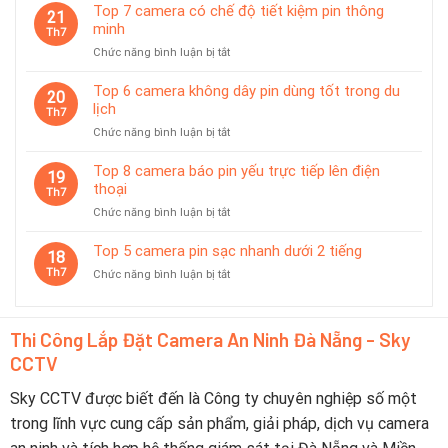
Camera
giám
Top 7 camera có chế độ tiết kiệm pin thông
21
Được
sát
minh
Th7
Ưa
tạm
ở
Chức năng bình luận bị tắt
Chuộng
thời
Top
Tại
7
Top 6 camera không dây pin dùng tốt trong du
Đà
20
camera
lịch
Nẵng
Th7
có
2026
ở
Chức năng bình luận bị tắt
chế
–
Top
độ
Nên
6
Top 8 camera báo pin yếu trực tiếp lên điện
tiết
19
Chọn
camera
thoại
kiệm
Th7
Thương
không
pin
Hiệu
ở
Chức năng bình luận bị tắt
dây
thông
Nào?
Top
pin
minh
8
Top 5 camera pin sạc nhanh dưới 2 tiếng
dùng
18
camera
tốt
Th7
ở
Chức năng bình luận bị tắt
báo
trong
Top
pin
du
5
yếu
lịch
camera
trực
Thi Công Lắp Đặt Camera An Ninh Đà Nẵng - Sky
pin
tiếp
CCTV
sạc
lên
nhanh
điện
dưới
Sky CCTV được biết đến là Công ty chuyên nghiệp số một
thoại
2
trong lĩnh vực cung cấp sản phẩm, giải pháp, dịch vụ camera
tiếng