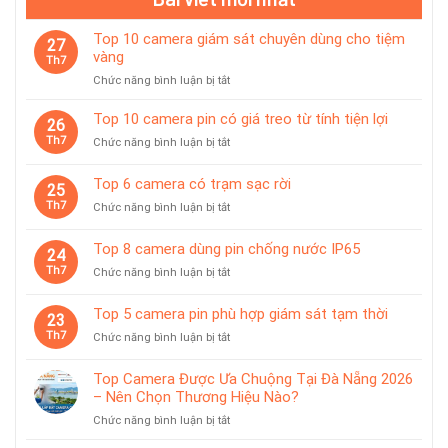
Top 10 camera giám sát chuyên dùng cho tiệm
27
vàng
Th7
ở
Chức năng bình luận bị tắt
Top
10
Top 10 camera pin có giá treo từ tính tiện lợi
26
camera
Th7
ở
Chức năng bình luận bị tắt
giám
Top
sát
10
Top 6 camera có trạm sạc rời
chuyên
25
camera
dùng
Th7
ở
Chức năng bình luận bị tắt
pin
cho
Top
có
tiệm
6
giá
Top 8 camera dùng pin chống nước IP65
vàng
24
camera
treo
Th7
ở
Chức năng bình luận bị tắt
có
từ
Top
trạm
tính
8
sạc
Top 5 camera pin phù hợp giám sát tạm thời
tiện
23
camera
rời
lợi
Th7
ở
Chức năng bình luận bị tắt
dùng
Top
pin
5
chống
Top Camera Được Ưa Chuộng Tại Đà Nẵng 2026
camera
nước
– Nên Chọn Thương Hiệu Nào?
pin
IP65
ở
Chức năng bình luận bị tắt
phù
Top
hợp