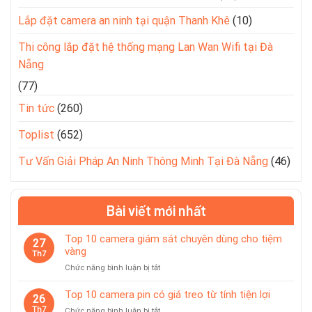
Lắp đặt camera an ninh tại quận Thanh Khê
(10)
Thi công lắp đặt hệ thống mạng Lan Wan Wifi tại Đà
Nẵng
(77)
Tin tức
(260)
Toplist
(652)
Tư Vấn Giải Pháp An Ninh Thông Minh Tại Đà Nẵng
(46)
Bài viết mới nhất
Top 10 camera giám sát chuyên dùng cho tiệm
27
vàng
Th7
ở
Chức năng bình luận bị tắt
Top
10
Top 10 camera pin có giá treo từ tính tiện lợi
26
camera
Th7
ở
Chức năng bình luận bị tắt