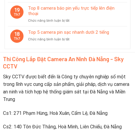
Top
độ
Nên
6
Top 8 camera báo pin yếu trực tiếp lên điện
tiết
19
Chọn
camera
thoại
kiệm
Th7
Thương
không
pin
Hiệu
ở
Chức năng bình luận bị tắt
dây
thông
Nào?
Top
pin
minh
8
Top 5 camera pin sạc nhanh dưới 2 tiếng
dùng
18
camera
tốt
Th7
ở
Chức năng bình luận bị tắt
báo
trong
Top
pin
du
5
yếu
lịch
camera
trực
Thi Công Lắp Đặt Camera An Ninh Đà Nẵng - Sky
pin
tiếp
CCTV
sạc
lên
nhanh
điện
dưới
Sky CCTV được biết đến là Công ty chuyên nghiệp số một
thoại
2
trong lĩnh vực cung cấp sản phẩm, giải pháp, dịch vụ camera
tiếng
an ninh và tích hợp hệ thống giám sát tại Đà Nẵng và Miền
Trung
Cs1: 271 Phạm Hùng, Hoà Xuân, Cẩm Lệ, Đà Nẵng
Cs2: 140 Tôn Đức Thắng, Hoà Minh, Liên Chiểu, Đà Nẵng