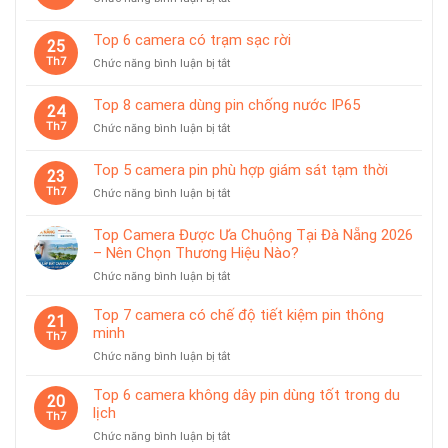
giám
Top
sát
10
Top 6 camera có trạm sạc rời
chuyên
25
camera
dùng
Th7
ở
Chức năng bình luận bị tắt
pin
cho
Top
có
tiệm
6
giá
Top 8 camera dùng pin chống nước IP65
vàng
24
camera
treo
Th7
ở
Chức năng bình luận bị tắt
có
từ
Top
trạm
tính
8
sạc
Top 5 camera pin phù hợp giám sát tạm thời
tiện
23
camera
rời
lợi
Th7
ở
Chức năng bình luận bị tắt
dùng
Top
pin
5
chống
Top Camera Được Ưa Chuộng Tại Đà Nẵng 2026
camera
nước
– Nên Chọn Thương Hiệu Nào?
pin
IP65
ở
Chức năng bình luận bị tắt
phù
Top
hợp
Camera
giám
Top 7 camera có chế độ tiết kiệm pin thông
21
Được
sát
minh
Th7
Ưa
tạm
ở
Chức năng bình luận bị tắt
Chuộng
thời
Top
Tại
7
Top 6 camera không dây pin dùng tốt trong du
Đà
20
camera
lịch
Nẵng
Th7
có
2026
ở
Chức năng bình luận bị tắt
chế
–