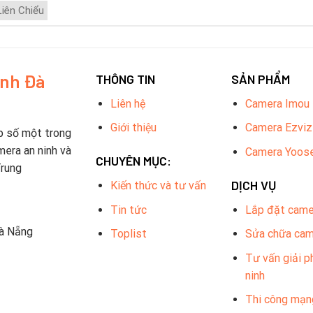
iên Chiểu
inh Đà
THÔNG TIN
SẢN PHẨM
Liên hệ
Camera Imou
Giới thiệu
Camera Ezviz
p số một trong
mera an ninh và
Camera Yoos
CHUYÊN MỤC:
Trung
DỊCH VỤ
Kiến thức và tư vấn
Tin tức
Lắp đặt came
Đà Nẵng
Toplist
Sửa chữa ca
Tư vấn giải p
ninh
Thi công mạn