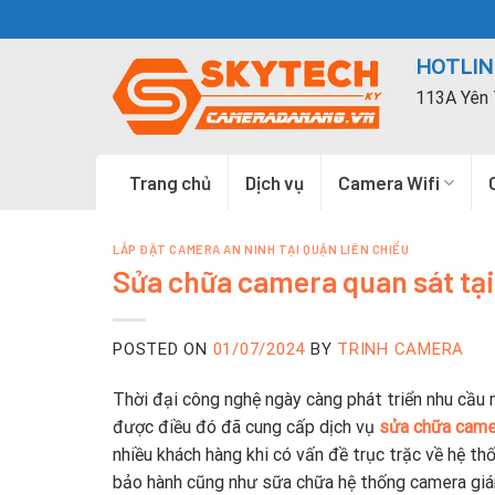
Skip
to
HOTLINE
content
113A Yên 
Trang chủ
Dịch vụ
Camera Wifi
LẮP ĐẶT CAMERA AN NINH TẠI QUẬN LIÊN CHIỂU
Sửa chữa camera quan sát tại
POSTED ON
01/07/2024
BY
TRINH CAMERA
Thời đại công nghệ ngày càng phát triển nhu cầu
được điều đó đã cung cấp dịch vụ
sửa chữa camer
nhiều khách hàng khi có vấn đề trục trặc về hệ th
bảo hành cũng như sữa chữa hệ thống camera giá