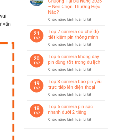
Chuộng Tại Đà Nẵng 2026
IP65
pin
– Nên Chọn Thương Hiệu
phù
Nào?
hợp
vui
ở
Chức năng bình luận bị tắt
giám
ư vấn
Top
sát
Camera
Top 7 camera có chế độ
tạm
21
Được
thời
tiết kiệm pin thông minh
Th7
Ưa
ở
Chức năng bình luận bị tắt
Chuộng
Top
Tại
7
Top 6 camera không dây
Đà
20
camera
pin dùng tốt trong du lịch
Nẵng
Th7
có
2026
ở
Chức năng bình luận bị tắt
chế
–
Top
độ
Nên
6
Top 8 camera báo pin yếu
tiết
19
Chọn
camera
trực tiếp lên điện thoại
kiệm
Th7
Thương
không
pin
Hiệu
ở
Chức năng bình luận bị tắt
dây
thông
Nào?
Top
pin
minh
8
Top 5 camera pin sạc
dùng
18
camera
nhanh dưới 2 tiếng
tốt
Th7
báo
trong
ở
Chức năng bình luận bị tắt
pin
du
Top
yếu
lịch
5
trực
camera
tiếp