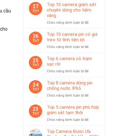
Top 10 camera giám sát
27
chuyên dùng cho tiệm
u cầu
Th7
vàng
ở
Chức năng bình luận bị tắt
Top
 cho
10
Top 10 camera pin có giá
26
camera
treo từ tính tiện lợi
Th7
giám
ở
Chức năng bình luận bị tắt
sát
Top
chuyên
10
Top 6 camera có trạm
dùng
25
camera
sạc rời
cho
Th7
pin
tiệm
ở
Chức năng bình luận bị tắt
có
vàng
Top
giá
6
Top 8 camera dùng pin
treo
24
camera
chống nước IP65
từ
Th7
có
tính
ở
Chức năng bình luận bị tắt
trạm
tiện
Top
sạc
lợi
8
Top 5 camera pin phù hợp
rời
23
camera
giám sát tạm thời
Th7
dùng
ở
Chức năng bình luận bị tắt
pin
Top
chống
5
Top Camera Được Ưa
nước
camera