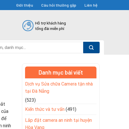
Giới thiệu
Câu hỏi thường gặp
Liên hệ
Hỗ trợ khách hàng
tổng đài miễn phí
Danh mục bài viết
Dịch vụ Sửa chữa Camera tận nhà
tại Đà Nẵng
(523)
ắt
Kiến thức và tư vấn
(491)
u của
n để
Lắp đặt camera an ninh tại huyện
n ninh
Hòa Vang