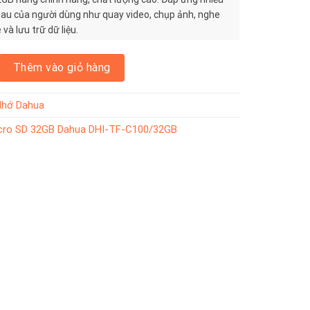
au của người dùng như quay video, chụp ảnh, nghe
và lưu trữ dữ liệu.
D 32GB Dahua DHI-TF-C100/32GB số lượng
Thêm vào giỏ hàng
Nhớ Dahua
cro SD 32GB Dahua DHI-TF-C100/32GB