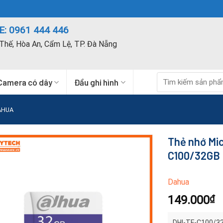
: 0961 444 446
Thế, Hòa An, Cẩm Lệ, TP. Đà Nẵng
Tìm
Camera có dây
Đầu ghi hình
kiếm:
AHUA
Thẻ nhớ Mi
C100/32GB
Dahua
149.000
₫
DHI-TF-C100/32G