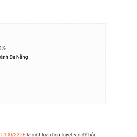
20%
thành Đà Nẵng
F-C100/32GB
là một lựa chọn tuyệt vời để bảo