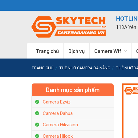
Skip
to
HOTLINE
content
113A Yên 
Trang chủ
Dịch vụ
Camera Wifi
TRANG CHỦ
/
THẺ NHỚ CAMERA ĐÀ NẴNG
/
THẺ NHỚ D
Danh mục sản phẩm
Camera Ezviz
Camera Dahua
Camera Hikvision
Camera Hilook