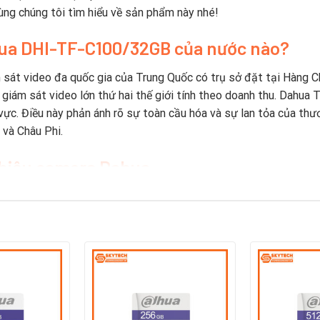
ùng chúng tôi tìm hiểu về sản phẩm này nhé!
hua DHI-TF-C100/32GB c
ủa nước nào?
 sát video đa quốc gia của Trung Quốc có trụ sở đặt tại Hàng C
ị giám sát video lớn thứ hai thế giới tính theo doanh thu. Dahua
vực. Điều này phản ánh rõ sự toàn cầu hóa và sự lan tỏa của thươ
và Châu Phi.
 hiệu camera Dahua
Trung Quốc ra mắt máy quay video kỹ thuật số nhúng 8 kênh thời 
ông nghệ mới và đổi mới.
 hàng năm vào R & D kể từ năm 2014. Công ty có bốn viện nghiên
óm R & D cấp cao làm việc về các công nghệ tiên tiến trong AI, I
a đã đăng ký hơn 1700 bằng sáng chế.
 bị an ninh hàng đầu thế giới được xếp hạng bởi A&S Internatio