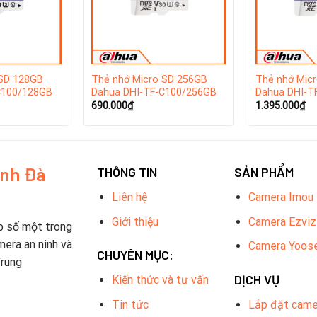
 SD 128GB
Thẻ nhớ Micro SD 256GB
Thẻ nhớ Mic
C100/128GB
Dahua DHI-TF-C100/256GB
Dahua DHI-T
690.000
₫
1.395.000
₫
inh Đà
THÔNG TIN
SẢN PHẨM
Liên hệ
Camera Imou
Giới thiệu
Camera Ezviz
p số một trong
mera an ninh và
Camera Yoos
CHUYÊN MỤC:
Trung
DỊCH VỤ
Kiến thức và tư vấn
Tin tức
Lắp đặt came