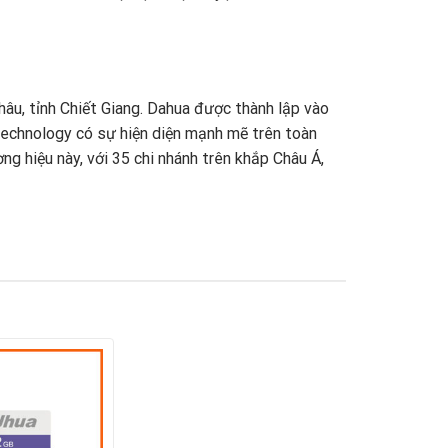
hâu, tỉnh Chiết Giang. Dahua được thành lập vào
 Technology có sự hiện diện mạnh mẽ trên toàn
ng hiệu này, với 35 chi nhánh trên khắp Châu Á,
gian thực. Kể từ đó, công ty đã tiếp tục đầu
 cứu – Viện công nghệ tiên tiến, Viện dữ liệu
oT, dịch vụ đám mây, video, an ninh mạng và độ
nal.