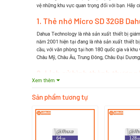
vệ những khu vực quan trọng đối với bạn. Hãy c
1
. Thẻ nhớ Micro SD 32GB Da
Dahua Technology là nhà sản xuất thiết bị giám
năm 2001 hiện tại đang là nhà sản xuất thiết b
cầu, với văn phòng tại hơn 180 quốc gia và khu 
Châu Mỹ, Châu Âu, Trung Đông, Châu Đại Dương 
2. Lịch sử hình thành thương
Xem thêm
Năm 2002, Dahua trở thành công ty đầu tiên ở 
tư xây dựng các khả năng R & D mạnh mẽ cho c
Sản phẩm tương tự
Dahua đã đầu tư khoảng 10% doanh thu bán hàng
lớn, Viện Chip và Viện đám mây video và một nh
tin cậy phần mềm và các công nghệ khác. Dahu
Dahua Technology thuộc Top5 nhà cung cấp thiết