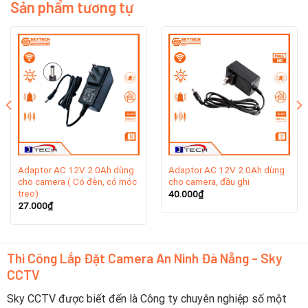
Sản phẩm tương tự
Mô tả sản phẩm:
– Dòng điện vào: AC 220V.
– Dòng điện ra: DC 12V/2A.
– Dung lượng: 3000mAh.
– Modem wifi và camera chạy chế độ ban ngày 5-6 giờ.
Adaptor AC 12V 2.0Ah dùng
Adaptor AC 12V 2.0Ah dùng
cho camera ( Có đèn, có móc
cho camera, đầu ghi
treo)
40.000
₫
– Camera chạy chế độ ban đêm (đèn led sáng bật): 2.5-
27.000
₫
3giờ.
n
40.000₫.
– Dùng cho tất cả các thiết bị (camera các hãng, modem
Thi Công Lắp Đặt Camera An Ninh Đà Nẵng - Sky
wifi,…) dùng nguồn 12V.
CCTV
– Camera sử dụng UPS này thì không cần adaptor 12V.
Sky CCTV được biết đến là Công ty chuyên nghiệp số một