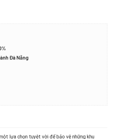
20%
thành Đà Nẵng
một lựa chọn tuyệt vời để bảo vệ những khu