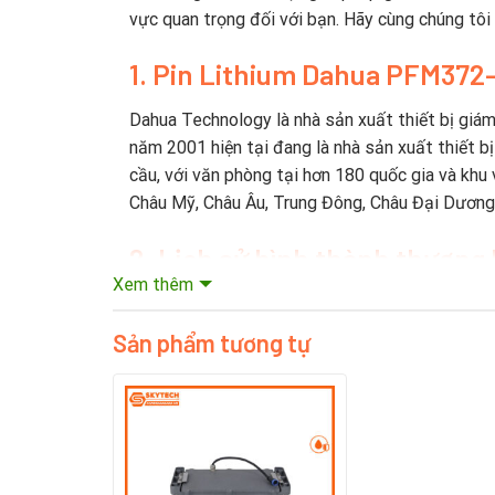
vực quan trọng đối với bạn. Hãy cùng chúng tôi
1
. Pin Lithium Dahua PFM372
Dahua Technology là nhà sản xuất thiết bị giám
năm 2001 hiện tại đang là nhà sản xuất thiết b
cầu, với văn phòng tại hơn 180 quốc gia và khu 
Châu Mỹ, Châu Âu, Trung Đông, Châu Đại Dương 
2. Lịch sử hình thành thương
Xem thêm
Năm 2002, Dahua trở thành công ty đầu tiên ở 
tư xây dựng các khả năng R & D mạnh mẽ cho c
Sản phẩm tương tự
Dahua đã đầu tư khoảng 10% doanh thu bán hàng
lớn, Viện Chip và Viện đám mây video và một nh
tin cậy phần mềm và các công nghệ khác. Dahu
Dahua Technology thuộc Top5 nhà cung cấp thiết