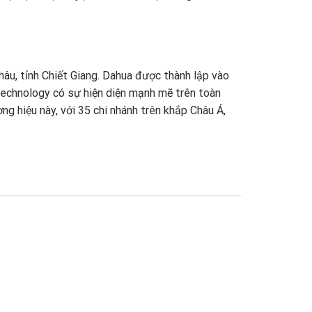
hâu, tỉnh Chiết Giang. Dahua được thành lập vào
 Technology có sự hiện diện mạnh mẽ trên toàn
ng hiệu này, với 35 chi nhánh trên khắp Châu Á,
gian thực. Kể từ đó, công ty đã tiếp tục đầu
 cứu – Viện công nghệ tiên tiến, Viện dữ liệu
oT, dịch vụ đám mây, video, an ninh mạng và độ
nal.