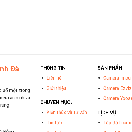
inh Đà
THÔNG TIN
SẢN PHẨM
Liên hệ
Camera Imou
Giới thiệu
Camera Ezviz
p số một trong
mera an ninh và
Camera Yoos
CHUYÊN MỤC:
Trung
DỊCH VỤ
Kiến thức và tư vấn
Tin tức
Lắp đặt came
Đà Nẵng