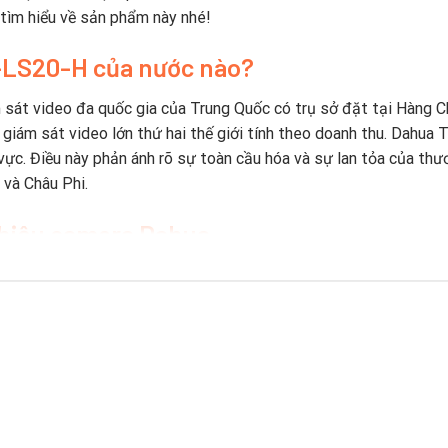
 tìm hiểu về sản phẩm này nhé!
-LS20-H c
ủa nước nào?
 sát video đa quốc gia của Trung Quốc có trụ sở đặt tại Hàng C
ị giám sát video lớn thứ hai thế giới tính theo doanh thu. Dahua
vực. Điều này phản ánh rõ sự toàn cầu hóa và sự lan tỏa của thươ
và Châu Phi.
 hiệu camera Dahua
Trung Quốc ra mắt máy quay video kỹ thuật số nhúng 8 kênh thời 
ông nghệ mới và đổi mới.
 hàng năm vào R & D kể từ năm 2014. Công ty có bốn viện nghiên
óm R & D cấp cao làm việc về các công nghệ tiên tiến trong AI, I
a đã đăng ký hơn 1700 bằng sáng chế.
 bị an ninh hàng đầu thế giới được xếp hạng bởi A&S Internatio