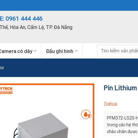
: 0961 444 446
Thế, Hòa An, Cẩm Lệ, TP. Đà Nẵng
Tìm
Camera có dây
Đầu ghi hình
kiếm:
UM
Pin Lithiu
Dahua
PFM372-LS20-H 
trong các hệ th
chắc chắn được