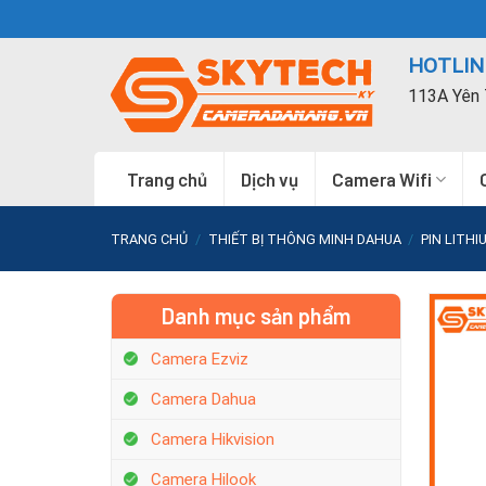
Skip
to
HOTLINE
content
113A Yên 
Trang chủ
Dịch vụ
Camera Wifi
TRANG CHỦ
/
THIẾT BỊ THÔNG MINH DAHUA
/
PIN LITHI
Danh mục sản phẩm
Camera Ezviz
Camera Dahua
Camera Hikvision
Camera Hilook