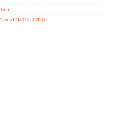
ithium
m Dahua PFM372-LS20-H