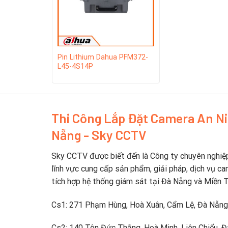
Pin Lithium Dahua PFM372-
L45-4S14P
Thi Công Lắp Đặt Camera An N
Nẵng - Sky CCTV
Sky CCTV được biết đến là Công ty chuyên nghiệ
lĩnh vực cung cấp sản phẩm, giải pháp, dịch vụ ca
tích hợp hệ thống giám sát tại Đà Nẵng và Miền 
Cs1: 271 Phạm Hùng, Hoà Xuân, Cẩm Lệ, Đà Nẵng
Cs2: 140 Tôn Đức Thắng, Hoà Minh, Liên Chiểu, 