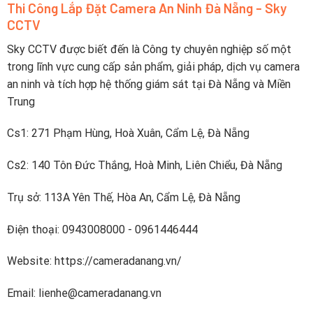
sát video lớn thứ hai thế giới tính theo doanh thu.
Thi Công Lắp Đặt Camera An Ninh Đà Nẵng - Sky
Dahua Technology có sự hiện diện mạnh mẽ trên toàn
CCTV
cầu, với văn phòng tại hơn 180 quốc gia và khu vực.
Sky CCTV được biết đến là Công ty chuyên nghiệp số một
Điều này phản ánh rõ sự toàn cầu hóa và sự lan tỏa của
trong lĩnh vực cung cấp sản phẩm, giải pháp, dịch vụ camera
thương hiệu này, với 35 chi nhánh trên khắp Châu Á,
an ninh và tích hợp hệ thống giám sát tại Đà Nẵng và Miền
Châu Mỹ, Châu Âu, Trung Đông, Châu Đại Dương và
Trung
Châu Phi.
Cs1: 271 Phạm Hùng, Hoà Xuân, Cẩm Lệ, Đà Nẵng
2. Lịch sử hình thành thương hiệu camera
Dahua
Cs2: 140 Tôn Đức Thắng, Hoà Minh, Liên Chiểu, Đà Nẵng
Năm 2002, Dahua trở thành công ty đầu tiên ở Trung
Quốc ra mắt máy quay video kỹ thuật số nhúng 8 kênh
Trụ sở: 113A Yên Thế, Hòa An, Cẩm Lệ, Đà Nẵng
thời gian thực. Kể từ đó, công ty đã tiếp tục đầu tư
Điện thoại: 0943008000 - 0961446444
xây dựng các khả năng R & D mạnh mẽ cho công nghệ
mới và đổi mới.
Website: https://cameradanang.vn/
Dahua đã đầu tư khoảng 10% doanh thu bán hàng hàng
Email: lienhe@cameradanang.vn
năm vào R & D kể từ năm 2014. Công ty có bốn viện