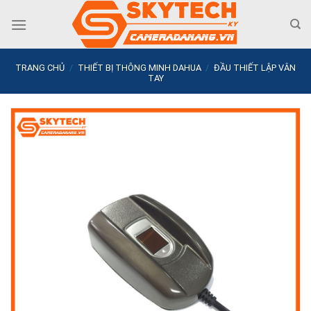
Skip
to
content
TRANG CHỦ
/
THIẾT BỊ THÔNG MINH DAHUA
/
ĐẦU THIẾT LẬP VÂN
TAY