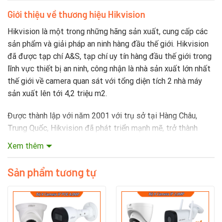
Giới thiệu về thương hiệu Hikvision
Hikvision là một trong những hãng sản xuất, cung cấp các
sản phẩm và giải pháp an ninh hàng đầu thế giới. Hikvision
đã được tạp chí A&S, tạp chí uy tín hàng đầu thế giới trong
lĩnh vực thiết bị an ninh, công nhận là nhà sản xuất lớn nhất
thế giới về camera quan sát với tổng diện tích 2 nhà máy
sản xuất lên tới 4,2 triệu m2.
Được thành lập với năm 2001 với trụ sở tại Hàng Châu,
Trung Quốc, Hikvision đã phát triển mạnh mẽ, trở thành
công ty đa quốc gia với 25 chi nhánh trên toàn thế giới như
Xem thêm
Hoa Kỳ, Hà Lan, Ý, Anh, Singapore, Australia, Brazil, Nam Phi
và Dubai…Hikvision cũng có công ty liên kết với Ấn Độ và
Sản phẩm tương tự
Nga, một trung tâm bảo hành tại Hồng Kong. Ngay tại quê
nhà, Hikvision cũng phát triển mạnh mẽ với 35 chi nhánh
trên toàn Trung Quốc.