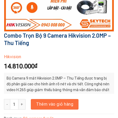
Combo Trọn Bộ 9 Camera Hikvision 2.0MP –
Thu Tiếng
Hikvision
14.810.000
₫
Bộ Camera 9 mắt Hikvision 2.0MP – Thu Tiếng được trang bị
độ phân giải cao cho hình ảnh rõ nét và chi tiết. Công nghệ nén
video H.265 giúp giảm thiểu băng thông mà vẫn đảm bảo chất
lượng hình ảnh tốt, giúp người dùng dễ dàng nhận diện được
các đối tượng trong video.
Combo Trọn Bộ 9 Camera Hikvision 2.0MP - Thu Tiếng số lượng
Thêm vào giỏ hàng