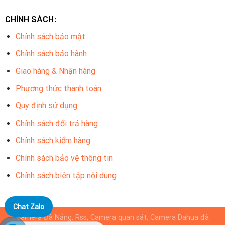
Ống kính: 2.8/3.6mm.
CHÍNH SÁCH:
Tầm quan sát hồng ngoại: 30 mét.
Chính sách bảo mật
Tầm xa ánh sáng trắng: 20 mét.
Chính sách bảo hành
Chức năng chống ngược sáng DWDR.
Giao hàng & Nhận hàng
Tích hợp Mic, truyền âm thanh qua cáp đồng trục.
Phương thức thanh toán
Nguồn điện: 12VDC.
Quy định sử dụng
Tiêu chuẩn chống bụi và nước: IP67 (thích hợp sử dụng
Chính sách đổi trả hàng
trong nhà và ngoài trời).
Chính sách kiểm hàng
Vật liệu vỏ: kim loại.
Chính sách bảo vệ thông tin
Camera quan sát Hikvision ngoài trời
Chính sách biên tập nội dung
Hỗ trợ 4 chuẩn tín hiệu TVI/AHD/CVI/CVBS, có nút
chuyển.
Chat Zalo
Cảm biến hình ảnh: CMOS 2MP.
Camera Đà Nẵng, Rss, Camera quan sát, Camera Dahua đà