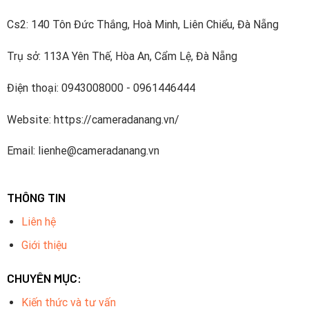
nhu cầu ngày càng tăng cao của khách hàng,Camera Đà
Cs2: 140 Tôn Đức Thắng, Hoà Minh, Liên Chiểu, Đà Nẵng
Nẵng cam kết mang đến cho quý khách hàng sản phẩm chất
lượng, giá cả hợp lý và dịch vụ hậu mãi tận tình. Hãy liên hệ
Trụ sở: 113A Yên Thế, Hòa An, Cẩm Lệ, Đà Nẵng
với
Camera Đà Nẵng
ngay hôm nay để được tư vấn cụ thể
và đặt hàng.
Điện thoại: 0943008000 - 0961446444
Website: https://cameradanang.vn/
Email: lienhe@cameradanang.vn
THÔNG TIN
Liên hệ
Giới thiệu
CHUYÊN MỤC:
Combo Trọn Bộ 9
Camera Hikvision 2.0MP – Thu
Tiếng bao gồm?
Kiến thức và tư vấn