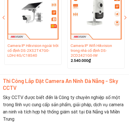
Cách lắp đặt camera như thế nào?
Chọn vị trí, gắn camera vào khung, kết nối cáp mạng hoặc
đồng trục, và cấp nguồn điện cho camera.
Camera có thu âm không?
Camera IP Hikvision ngoài trời
Camera IP Wifi Hikvision
cố định DS-2XS2T47G0-
trong nhà cố định DS-
Có, camera tích hợp mic để ghi âm đồng thời với video.
LDH/4G/C18S40
2CD2421G0-IW
2.540.000
₫
Cách kết nối hệ thống với mạng?
Dùng cáp Ethernet kết nối đầu ghi hình với router hoặc
Thi Công Lắp Đặt Camera An Ninh Đà Nẵng - Sky
switch. Nếu camera có Wi-Fi, cấu hình kết nối không dây.
CCTV
Có cần cấu hình phần mềm không?
Sky CCTV được biết đến là Công ty chuyên nghiệp số một
Có, cấu hình phần mềm trên đầu ghi hình để thiết lập ghi
trong lĩnh vực cung cấp sản phẩm, giải pháp, dịch vụ camera
hình, cảnh báo, và xem trực tiếp.
an ninh và tích hợp hệ thống giám sát tại Đà Nẵng và Miền
Trung
Có thể xem video từ xa không?