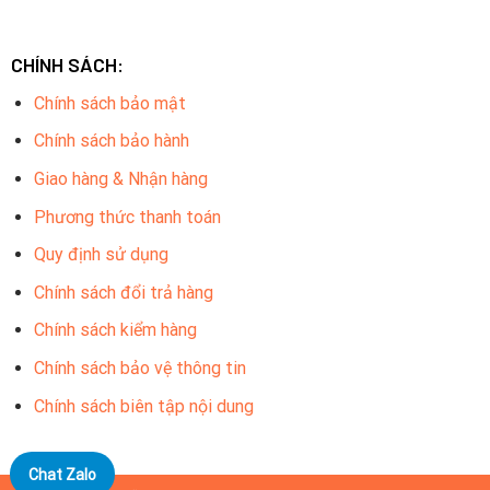
CHÍNH SÁCH:
Chính sách bảo mật
Combo trọn bộ gồm những gì
Chính sách bảo hành
Mắt camera quan sát Hikvision trong nhà: Số lượng 4
Giao hàng & Nhận hàng
Mắt camera quan sát Hikvision ngoài trời: Số lượng 4
Phương thức thanh toán
Ổ cứng lưu trữ chuyên dụng camera: 1T Số lượng 01
Quy định sử dụng
Đầu ghi 16 kênh tích hợp: Số lượng 01
Chính sách đổi trả hàng
Nguồn camera: Số lượng 08
Chính sách kiểm hàng
Balun: số lượng 16
Chính sách bảo vệ thông tin
Chính sách biên tập nội dung
Chat Zalo