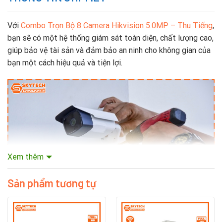
Với
Combo Trọn Bộ 8 Camera Hikvision 5.0MP – Thu Tiếng
,
bạn sẽ có một hệ thống giám sát toàn diện, chất lượng cao,
giúp bảo vệ tài sản và đảm bảo an ninh cho không gian của
bạn một cách hiệu quả và tiện lợi.
Xem thêm
Hãy cùng Sky CCTV tìm hiểu một số câu hỏi khi sử
dụng combo trọn bộ
Sản phẩm tương tự
Combo bao gồm những gì?
8 camera Hikvision 5.0MP, 1 đầu ghi hình (NVR), dây cáp kết
nối, nguồn điện và phụ kiện lắp đặt.