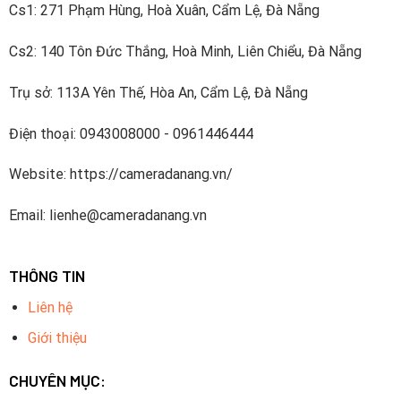
chất lượng mà còn tiên phong trong các tính năng mới.
Cs1: 271 Phạm Hùng, Hoà Xuân, Cẩm Lệ, Đà Nẵng
Cs2: 140 Tôn Đức Thắng, Hoà Minh, Liên Chiểu, Đà Nẵng
Trụ sở: 113A Yên Thế, Hòa An, Cẩm Lệ, Đà Nẵng
Điện thoại: 0943008000 - 0961446444
Website: https://cameradanang.vn/
Email: lienhe@cameradanang.vn
THÔNG TIN
Combo Trọn Bộ 8 Camera Dahua IP 4.0MP – Thu
Tiếng Gồm Có
Liên hệ
Mắt camera quan sát Dahua trong nhà: Số lượng 4
Giới thiệu
Mắt camera quan sát Dahua ngoài trời: Số lượng 4
CHUYÊN MỤC:
Ổ cứng lưu trữ chuyên dụng camera: 1T Số lượng 01