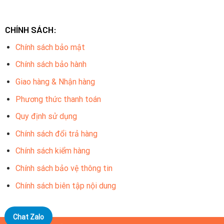
Độ phân giải 4 Megapixel
Chuẩn nén H265+
CHÍNH SÁCH:
Ống kính cố định 3.6mm.
Chính sách bảo mật
Tầm xa hồng ngoại 30m với công nghệ hồng ngoại thông
Chính sách bảo hành
minh
Giao hàng & Nhận hàng
Chế độ ngày đêm (ICR), Chống ngược sáng DWDR
Phương thức thanh toán
Tích hợp Mic
Quy định sử dụng
Chuẩn chống nước IP67.
Chính sách đổi trả hàng
Các camera ngoài trời
Chính sách kiểm hàng
Độ phân giải 4 Megapixel
Chính sách bảo vệ thông tin
Chuẩn nén H265+
Chính sách biên tập nội dung
Ống kính cố định 3.6mm.
Tầm xa hồng ngoại 30m với công nghệ hồng ngoại thông
Chat Zalo