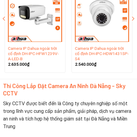
Giới Thiệu Thương Hiệu Dahua
Dahua Technology là một trong những thương hiệu hàng
đầu thế giới trong lĩnh vực thiết bị giám sát an ninh, được
Camera IP Dahua ngoài trời
Camera IP Dahua ngoài trời
thành lập vào năm 2001 tại Trung Quốc. Trụ sở chính của
cố định DH-IPC-HFW1239V-
cố định DH-IPC-HDW1431SP-
công ty đặt tại thành phố An Huy. Dahua chuyên cung cấp
A-LED-B
S4
2.635.000
₫
2.540.000
₫
các giải pháp an ninh tích hợp, bao gồm camera IP, đầu ghi
hình, hệ thống quản lý video và nhiều sản phẩm khác, trong
đó có các dòng sản phẩm và
Camera Dahua Đà Nẵng
là một
Thi Công Lắp Đặt Camera An Ninh Đà Nẵng - Sky
trong những nhà phân phối an toàn ở Đà Nẵng.
CCTV
Với hơn 20 năm kinh nghiệm trong ngành, Dahua đã phát
Sky CCTV được biết đến là Công ty chuyên nghiệp số một
triển mạnh mẽ và mở rộng ra thị trường quốc tế, phục vụ
trong lĩnh vực cung cấp sản phẩm, giải pháp, dịch vụ camera
cho nhiều lĩnh vực từ hộ gia đình đến các doanh nghiệp lớn.
an ninh và tích hợp hệ thống giám sát tại Đà Nẵng và Miền
Công ty luôn chú trọng đầu tư vào nghiên cứu và phát triển
Trung
công nghệ, giúp sản phẩm của mình không chỉ đảm bảo