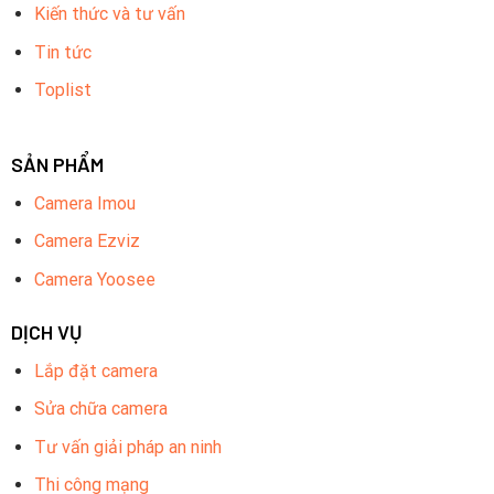
Kiến thức và tư vấn
Đầu ghi 16 kênh tích hợp: Số lượng 01
Tin tức
Nguồn camera: Số lượng 8
Toplist
Switch 4 cổng: Số lượng 01
SẢN PHẨM
Camera Imou
Camera Ezviz
Camera Yoosee
DỊCH VỤ
Lắp đặt camera
Sửa chữa camera
Thông Số Kỹ Thuật Của Combo
Tư vấn giải pháp an ninh
Các camera trong nhà
Thi công mạng