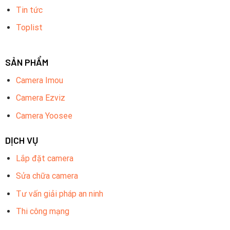
Tin tức
Balun: số lượng 32
Toplist
SẢN PHẨM
Camera Imou
Camera Ezviz
Camera Yoosee
DỊCH VỤ
Lắp đặt camera
Combo Trọn Bộ 16 Camera Hikvision Gồm Những
Sửa chữa camera
Gì?
Tư vấn giải pháp an ninh
Camera Trong Nhà
Thi công mạng
Đầu ghi hình 2MP/3MP HD-TVI 16 kênh Turbo HD
chuẩn H.265/H.265+.