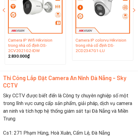
Camera IP Wifi Hikvision
Camera IP colorvu Hikvision
trong nhà cố định DS-
trong nhà cố định DS-
2CV2021G2-IDW
2CD2347G1-LU
2.830.000
₫
Thi Công Lắp Đặt Camera An Ninh Đà Nẵng - Sky
CCTV
Tại Sao Nên Chọn Combo Trọn Bộ 16 Camera
Hikvision?
Sky CCTV được biết đến là Công ty chuyên nghiệp số một
trong lĩnh vực cung cấp sản phẩm, giải pháp, dịch vụ camera
Giám Sát Toàn Diện:
Bộ camera 16 mắt
cho phép bao
an ninh và tích hợp hệ thống giám sát tại Đà Nẵng và Miền
phủ rộng rãi, giúp bạn dễ dàng giám sát tất cả các khu
Trung
vực quan trọng trong không gian của bạn.
Độ Phân Giải Cao: Với camera 4.0MP (2560×1440
Cs1: 271 Phạm Hùng, Hoà Xuân, Cẩm Lệ, Đà Nẵng