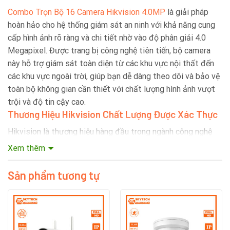
Combo Trọn Bộ 16 Camera Hikvision 4.0MP
là giải pháp
hoàn hảo cho hệ thống giám sát an ninh với khả năng cung
cấp hình ảnh rõ ràng và chi tiết nhờ vào độ phân giải 4.0
Megapixel. Được trang bị công nghệ tiên tiến, bộ camera
này hỗ trợ giám sát toàn diện từ các khu vực nội thất đến
các khu vực ngoài trời, giúp bạn dễ dàng theo dõi và bảo vệ
toàn bộ không gian cần thiết với chất lượng hình ảnh vượt
trội và độ tin cậy cao.
Thương Hiệu Hikvision Chất Lượng Được Xác Thực
Hikvision là thương hiệu hàng đầu trong ngành công nghệ
camera giám sát, nổi bật với các sản phẩm được trang bị
Xem thêm
công nghệ tiên tiến và thiết kế chất lượng. Với kinh nghiệm
nhiều năm, Hikvision đã khẳng định được uy tín nhờ vào độ
Sản phẩm tương tự
tin cậy, độ bền và hiệu suất cao của các thiết bị. Các sản
phẩm của Hikvision không chỉ cung cấp hình ảnh sắc nét mà
còn được tích hợp nhiều tính năng thông minh giúp bảo vệ
an ninh hiệu quả.