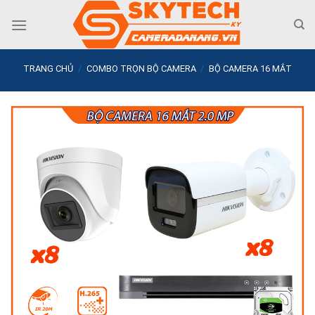
Skip
to
content
TRANG CHỦ
/
COMBO TRỌN BỘ CAMERA
/
BỘ CAMERA 16 MẮT