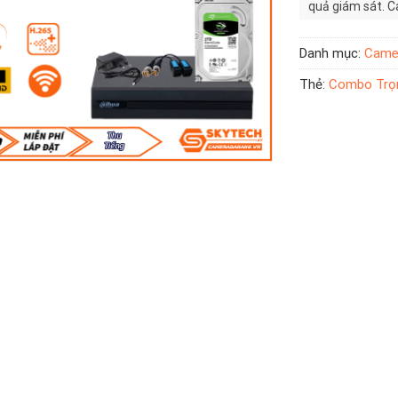
quả giám sát. C
quan sát rõ ràng
Danh mục:
Came
Thẻ:
Combo Trọn