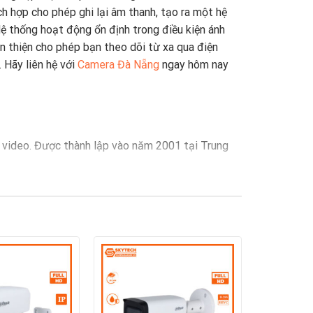
ch hợp cho phép ghi lại âm thanh, tạo ra một hệ
. Hệ thống hoạt động ổn định trong điều kiện ánh
n thiện cho phép bạn theo dõi từ xa qua điện
 Hãy liên hệ với
Camera Đà Nẵng
ngay hôm nay
t video. Được thành lập vào năm 2001 tại Trung
n ninh tích hợp.
n tích video thông minh và giải pháp đám mây.
ông cộng, giao thông và quản lý doanh nghiệp.
g trong các dự án lớn và quan trọng.