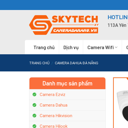
Skip
to
HOTLINE
content
113A Yên 
Trang chủ
Dịch vụ
Camera Wifi
TRANG CHỦ
/
CAMERA DAHUA ĐÀ NẴNG
Danh mục sản phẩm
Camera Ezviz
Camera Dahua
Camera Hikvision
Camera Hilook