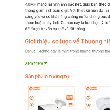
4.0MP, mang lại hình ảnh sắc nét, giúp bạn theo d
thống giám sát toàn diện. Với thiết kế hiện đại và
sáng yếu và có khả năng chống nước, chống bụi, đ
thoại hoặc máy tính. Combo này là lựa chọn lý tưở
để được tư vấn cụ thể và đặt hàng.
Giới thiệu sơ lược về Thương h
Dahua Technology là một trong những thương hiệu
Quốc, Dahua chuyên sản xuất các thiết bị như came
Xem thêm
Một số điểm nổi bật về thương hiệu Dahua:
Sản phẩm tương tự
Sản phẩm đa dạng
: Dahua cung cấp nhiều loại
Công nghệ tiên tiến
: Công ty liên tục đầu tư 
Thị trường toàn cầu
: Dahua có mặt tại hơn 180
Chất lượng và độ tin cậy
: Sản phẩm của Dahua