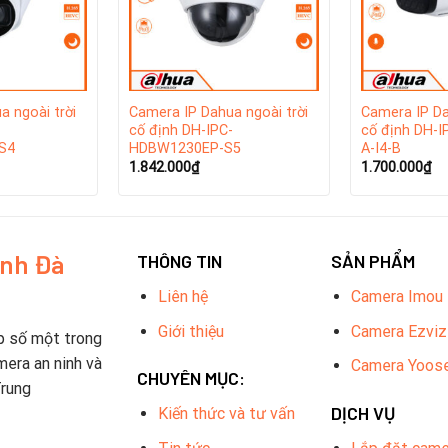
dịch vụ hỗ trợ kỹ thuật và đào tạo cho khách hàng, giúp họ tối 
a ngoài trời
Camera IP Dahua ngoài trời
Camera IP Da
-
cố định DH-IPC-
cố định DH-
S4
HDBW1230EP-S5
A-I4-B
1.842.000
₫
1.700.000
₫
inh Đà
THÔNG TIN
SẢN PHẨM
Liên hệ
Camera Imou
Giới thiệu
Camera Ezviz
p số một trong
mera an ninh và
Camera Yoos
CHUYÊN MỤC:
Trung
DỊCH VỤ
Kiến thức và tư vấn