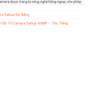
amera được trang bị công nghệ hồng ngoại, cho phép
 ngay cả trong điều kiện ánh sáng yếu.
ra Dahua Đà Nẵng
 Bộ 15 Camera Dahua 4.0MP – Thu Tiếng