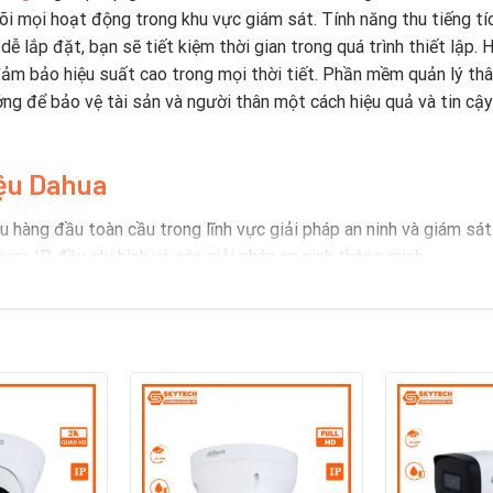
õi mọi hoạt động trong khu vực giám sát. Tính năng thu tiếng tí
 dễ lắp đặt, bạn sẽ tiết kiệm thời gian trong quá trình thiết lập
ảm bảo hiệu suất cao trong mọi thời tiết. Phần mềm quản lý thâ
ng để bảo vệ tài sản và người thân một cách hiệu quả và tin cậy.
iệu Dahua
 hàng đầu toàn cầu trong lĩnh vực giải pháp an ninh và giám sá
ra IP, đầu ghi hình và các giải pháp an ninh thông minh.
 sản phẩm từ camera giám sát đến đầu ghi hình và các giải pháp a
vào nghiên cứu và phát triển, mang đến công nghệ mới như AI, phâ
 quốc gia và vùng lãnh thổ, phục vụ nhiều lĩnh vực như an ninh c
 được đánh giá cao về chất lượng và độ bền, thường được sử dụn