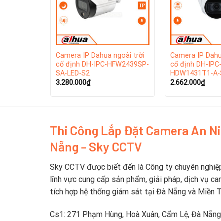
Hỗ trợ và dịch vụ khách hàng
: Dahua cung cấp 
goài trời
Camera IP Dahua ngoài trời
Camera IP Dahu
cố định DH-IPC-HFW2439SP-
cố định DH-IPC
SA-LED-S2
HDW1431T1-A-
3.280.000
₫
2.662.000
₫
Thi Công Lắp Đặt Camera An N
Nẵng - Sky CCTV
Sky CCTV được biết đến là Công ty chuyên nghiệ
lĩnh vực cung cấp sản phẩm, giải pháp, dịch vụ ca
tích hợp hệ thống giám sát tại Đà Nẵng và Miền 
Cs1: 271 Phạm Hùng, Hoà Xuân, Cẩm Lệ, Đà Nẵng