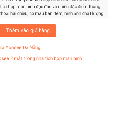
ích hợp màn hình độc đáo và nhiều đặc điểm thông
hoại hai chiều, có màu ban đêm, hình ảnh chất lượng
át hiện chuyển động,…. Đây sẽ là một sự lựa tuyệt vời
t an ninh trong nhà.
 mắt trong nhà tích hợp màn hình số lượng
Thêm vào giỏ hàng
ra Yoosee Đà Nẵng
see 2 mắt trong nhà tích hợp màn hình