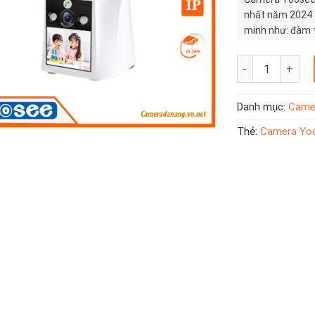
nhất năm 2024 t
minh như: đàm t
cao, khả năng ph
cho việc giám sá
Camera Yoosee 2
Danh mục:
Came
Thẻ:
Camera Yoo