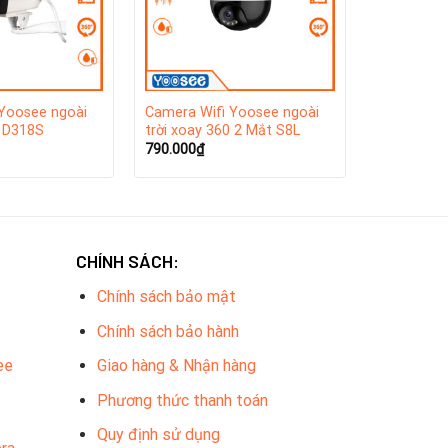
Yoosee ngoài
Camera Wifi Yoosee ngoài
0 D318S
trời xoay 360 2 Mắt S8L
790.000
₫
CHÍNH SÁCH:
Chính sách bảo mật
Chính sách bảo hành
trên công nghệ đám mây và AI. Hướng tới sự tiện
ee
Giao hàng & Nhận hàng
sinh thái IoT phát triển mạnh – giúp các thiết bị
Phương thức thanh toán
ới những sản phẩm có giá thành rẻ phù hợp với nhu
Quy định sử dụng