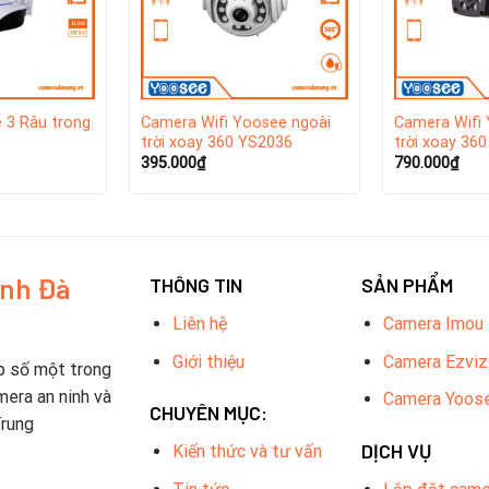
 3 Râu trong
Camera Wifi Yoosee ngoài
Camera Wifi 
trời xoay 360 YS2036
trời xoay 36
395.000
₫
790.000
₫
inh Đà
THÔNG TIN
SẢN PHẨM
Liên hệ
Camera Imou
Giới thiệu
Camera Ezviz
p số một trong
toàn cầu với sứ mệnh tạo ra cuộc sống an toàn, thông minh dựa 
mera an ninh và
Camera Yoos
CHUYÊN MỤC:
đối tác chia sẻ các dịch vụ đám mây độc đáo và xây dựng một hệ 
Trung
inh, hiệu quả và thân thiết. Bên cạnh đó Yoosee được biết đến v
DỊCH VỤ
Kiến thức và tư vấn