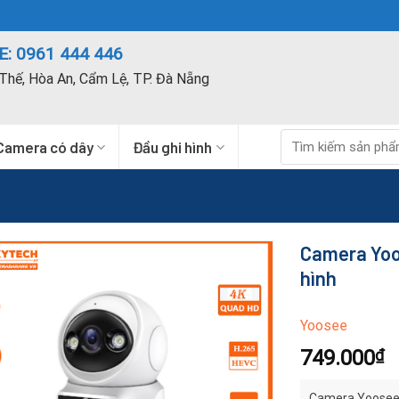
: 0961 444 446
Thế, Hòa An, Cẩm Lệ, TP. Đà Nẵng
Tìm
Camera có dây
Đầu ghi hình
kiếm:
Camera Yoo
hình
Yoosee
749.000
₫
Camera Yoosee 