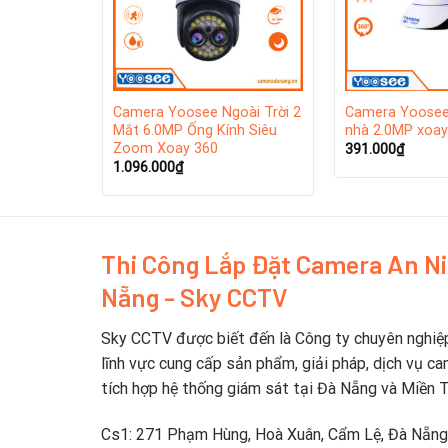
ee ngoài
Camera Yoosee Ngoài Trời 2
Camera Yoosee
n 5.0MP
Mắt 6.0MP Ống Kính Siêu
nhà 2.0MP xoay
Zoom Xoay 360
391.000
₫
1.096.000
₫
Thi Công Lắp Đặt Camera An N
Nẵng - Sky CCTV
Sky CCTV được biết đến là Công ty chuyên nghiệ
YOOSEE – Thương hiệu cung cấp thiết bị an ninh 
lĩnh vực cung cấp sản phẩm, giải pháp, dịch vụ ca
lợi, an toàn cho khách hàng. Yoosee trao cho các 
tích hợp hệ thống giám sát tại Đà Nẵng và Miền 
liên kết và tương tích với nhau một cách thông m
cầu sử dụng của nhiều khách hàng.
Cs1: 271 Phạm Hùng, Hoà Xuân, Cẩm Lệ, Đà Nẵng