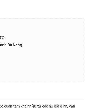
20%
thành Đà Nẵng
ợc quan tâm khá nhiều từ các hộ gia đình, văn