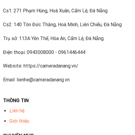
Dahua đã đầu tư khoảng 10% doanh thu bán hàng hàng
năm vào R & D kể từ năm 2014. Công ty có bốn viện
Cs1: 271 Phạm Hùng, Hoà Xuân, Cẩm Lệ, Đà Nẵng
nghiên cứu – Viện công nghệ tiên tiến, Viện dữ liệu lớn,
Cs2: 140 Tôn Đức Thắng, Hoà Minh, Liên Chiểu, Đà Nẵng
Viện Chip và Viện đám mây video và một nhóm R & D
cấp cao làm việc về các công nghệ tiên tiến trong AI,
Trụ sở: 113A Yên Thế, Hòa An, Cẩm Lệ, Đà Nẵng
IoT, dịch vụ đám mây, video, an ninh mạng và độ tin cậy
phần mềm và các công nghệ khác. Dahua đã đăng ký
Điện thoại: 0943008000 - 0961446444
hơn 1700 bằng sáng chế.
Website: https://cameradanang.vn/
Dahua Technology thuộc Top5 nhà cung cấp thiết bị an
ninh hàng đầu thế giới được xếp hạng bởi A&S
Email: lienhe@cameradanang.vn
International.
THÔNG TIN
Liên hệ
Giới thiệu