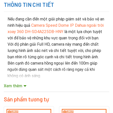
THÔNG TIN CHI TIẾT
Nếu đang cần đến một giải pháp giám sát và bảo vệ an
ninh hiệu quả
Camera Speed Dome IP Dahua ngoài trời
xoay 360 DH-SD4A225DB-HNY
là một lựa chọn tuyệt
vời để bảo vệ những khu vực quan trọng đối với bạn.
Với độ phân giải Full HD, camera này mang đến chất
lượng hình ảnh sắc nét và chi tiết tuyệt vời, cho phép
bạn nhìn rõ từng góc cạnh và chi tiết trong hình ảnh.
Bên cạnh đó camera hồng ngoại lên đến 100m giúp
người dùng quan sát một cách rõ ràng ngay cả khi
không có ánh sáng.
Xem thêm
1
. Camera Speed Dome IP Dahua ngoài trời
xoay 360 DH-SD4A225DB-HNY c
ủa nước nào?
Sản phẩm tương tự
Dahua Technology là nhà sản xuất thiết bị giám sát
video đa quốc gia của Trung Quốc có trụ sở đặt tại