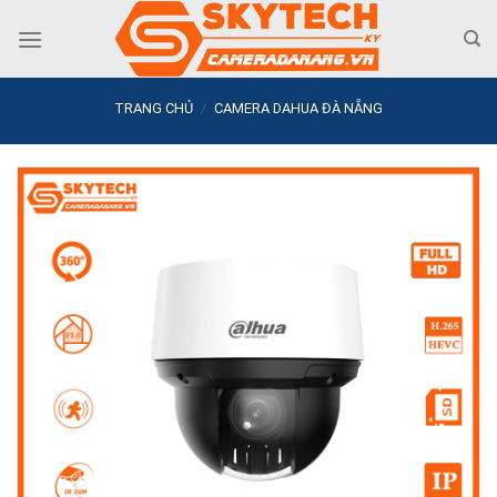
Skip
to
content
TRANG CHỦ
/
CAMERA DAHUA ĐÀ NẴNG