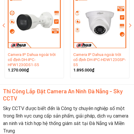
Hàng Châu, tỉnh Chiết Giang. Dahua được thành lập vào
năm 2001 hiện tại đang là nhà sản xuất thiết bị giám
sát video lớn thứ hai thế giới tính theo doanh thu.
Dahua Technology có sự hiện diện mạnh mẽ trên toàn
cầu, với văn phòng tại hơn 180 quốc gia và khu vực.
Điều này phản ánh rõ sự toàn cầu hóa và sự lan tỏa của
thương hiệu này, với 35 chi nhánh trên khắp Châu Á,
Châu Mỹ, Châu Âu, Trung Đông, Châu Đại Dương và
Camera IP Dahua ngoài trời
Camera IP Dahua ngoài trời
cố định DH-IPC-
cố định DH-IPC-HDW1230SP-
Châu Phi.
HFW1230DS1-S5
S5
1.270.000
₫
1.895.000
₫
2. Lịch sử hình thành thương hiệu camera
Dahua
Thi Công Lắp Đặt Camera An Ninh Đà Nẵng - Sky
Năm 2002, Dahua trở thành công ty đầu tiên ở Trung
CCTV
Quốc ra mắt máy quay video kỹ thuật số nhúng 8 kênh
thời gian thực. Kể từ đó, công ty đã tiếp tục đầu tư
Sky CCTV được biết đến là Công ty chuyên nghiệp số một
xây dựng các khả năng R & D mạnh mẽ cho công nghệ
trong lĩnh vực cung cấp sản phẩm, giải pháp, dịch vụ camera
mới và đổi mới.
an ninh và tích hợp hệ thống giám sát tại Đà Nẵng và Miền
Trung