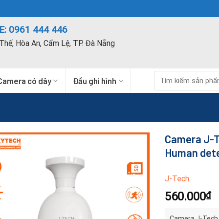
: 0961 444 446
Thế, Hòa An, Cẩm Lệ, TP. Đà Nẵng
Tìm
Camera có dây
Đầu ghi hình
kiếm:
Camera J-T
Human det
J-Tech
560.000
₫
Camera J-Tech 