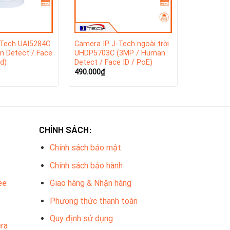
-Tech UAI5284C
Camera IP J-Tech ngoài trời
n Detect / Face
UHDP5703C (3MP / Human
d)
Detect / Face ID / PoE)
490.000
₫
CHÍNH SÁCH:
Chính sách bảo mật
Chính sách bảo hành
 giám sát an ninh, được tích hợp công nghệ Wifi
g cài đặt mà còn đảm bảo chất lượng hình ảnh cao
ee
Giao hàng & Nhận hàng
Phương thức thanh toán
Quy định sử dụng
ra