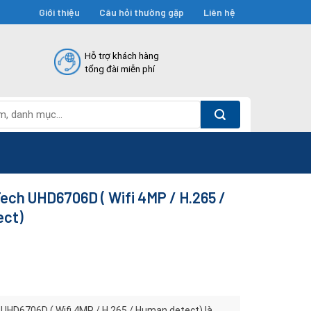
Giới thiệu
Câu hỏi thường gặp
Liên hệ
Hỗ trợ khách hàng
tổng đài miễn phí
ech UHD6706D ( Wifi 4MP / H.265 /
ect)
UHD6706D ( Wifi 4MP / H.265 / Human detect) là