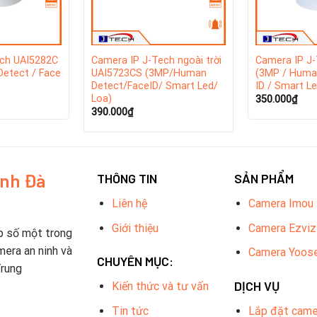
ech UAI5282C
Camera IP J-Tech ngoài trời
Camera IP J
etect / Face
UAI5723CS (3MP/Human
(3MP / Huma
Detect/FaceID/ Smart Led/
ID / Smart Le
Loa)
350.000
₫
390.000
₫
inh Đà
THÔNG TIN
SẢN PHẨM
Liên hệ
Camera Imou
Giới thiệu
Camera Ezviz
man detect) là một trong những lựa chọn hàng đầu cho hệ thống
p số một trong
 video H.265. Thiết bị này không chỉ mang lại sự linh hoạt tron
mera an ninh và
Camera Yoos
CHUYÊN MỤC:
 lượng lưu trữ.
Trung
DỊCH VỤ
Kiến thức và tư vấn
g tôi sẽ hỗ trợ bạn thiết bị Adapter
Tin tức
Lắp đặt came