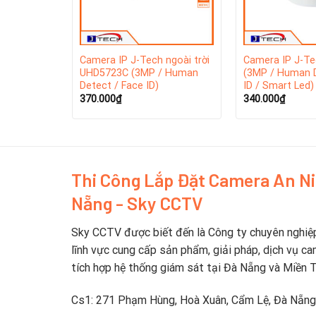
ngoài trời
Camera IP J-Tech ngoài trời
Camera IP J-T
/ Human
UHD5723C (3MP / Human
(3MP / Human D
Detect / Face ID)
ID / Smart Led)
370.000
₫
340.000
₫
Thi Công Lắp Đặt Camera An N
Nẵng - Sky CCTV
Camera J-Tech UHD6706D ( Wifi 4MP / H.265 / Hu
Sky CCTV được biết đến là Công ty chuyên nghiệ
tiên tiến và độ phân giải 4MP, cùng với chuẩn nén
lĩnh vực cung cấp sản phẩm, giải pháp, dịch vụ ca
cùng khả năng tiết kiệm băng thông mạng và dung
tích hợp hệ thống giám sát tại Đà Nẵng và Miền 
Khi mua
Camera Jtech Đà Nẵng
tại Sky CCTV chún
Cs1: 271 Phạm Hùng, Hoà Xuân, Cẩm Lệ, Đà Nẵng