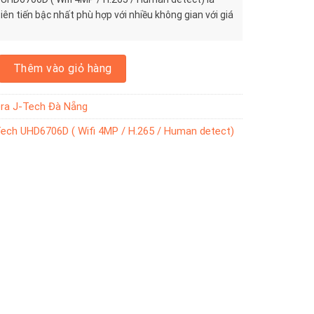
 tiên tiến bậc nhất phù hợp với nhiều không gian với giá
HD6706D ( Wifi 4MP / H.265 / Human detect) số lượng
Thêm vào giỏ hàng
ra J-Tech Đà Nẵng
ech UHD6706D ( Wifi 4MP / H.265 / Human detect)