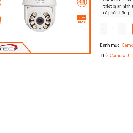
thiết bị an ninh
cả phải chăng
Camera J-Tech U
Danh mục:
Came
Thẻ:
Camera J-T