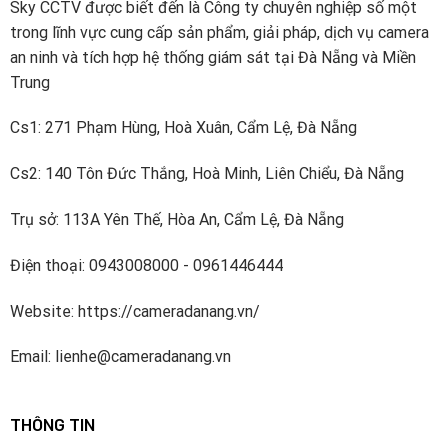
Sky CCTV được biết đến là Công ty chuyên nghiệp số một
quốc.
trong lĩnh vực cung cấp sản phẩm, giải pháp, dịch vụ camera
2021: ISACHI ra mắt dòng sản phẩm camera AI, IoT.
an ninh và tích hợp hệ thống giám sát tại Đà Nẵng và Miền
Trung
2022: ISACHI đạt doanh thu 100 tỷ đồng.
2023: ISACHI được vinh danh là “Thương hiệu camera an
Cs1: 271 Phạm Hùng, Hoà Xuân, Cẩm Lệ, Đà Nẵng
ninh, nhà thông minh uy tín”.
Cs2: 140 Tôn Đức Thắng, Hoà Minh, Liên Chiểu, Đà Nẵng
2. Camera IP Wifi Isachi ngoài trời kết nối 4G năng
lượng mặt trời SC-PT04GW
của nước nào?
Trụ sở: 113A Yên Thế, Hòa An, Cẩm Lệ, Đà Nẵng
Điện thoại: 0943008000 - 0961446444
Website: https://cameradanang.vn/
Email: lienhe@cameradanang.vn
THÔNG TIN