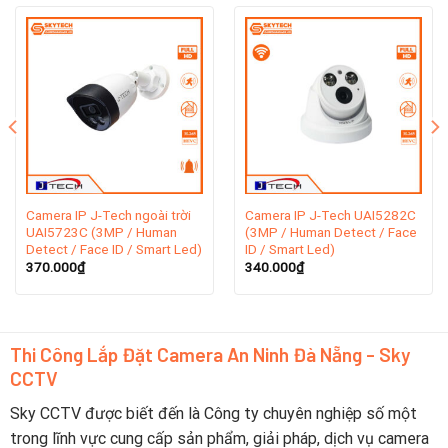
doanh các thiết bị an ninh, bao gồm camera giám sát, đầu
ghi hình, thiết bị báo động. Tuy nhiên, hiện nay, các sản
phẩm camera J-Tech được lắp ráp và sả xuất tại các nước
thuộc khu vực châu Á như Đài Loan, Thái Lan,…
Tại Việt Nam, camera J-Tech được phân phối bởi Công ty
TNHH SHUJI. SHUJI là một công ty chuyên kinh doanh các
thiết bị an ninh, có hơn 16 năm kinh nghiệm tại Việt Nam.
Camera IP J-Tech ngoài trời
Camera IP J-Tech UAI5282C
UAI5723C (3MP / Human
(3MP / Human Detect / Face
Detect / Face ID / Smart Led)
ID / Smart Led)
370.000
₫
340.000
₫
Thi Công Lắp Đặt Camera An Ninh Đà Nẵng - Sky
CCTV
Sky CCTV được biết đến là Công ty chuyên nghiệp số một
trong lĩnh vực cung cấp sản phẩm, giải pháp, dịch vụ camera