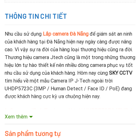
THÔNG TIN CHI TIẾT
Nhu cầu sử dụng
Lắp camera Đà Nẵng
để giám sát an ninh
của khách hàng tại Đà Nẵng hiện nay ngày càng được nâng
cao. Vì vậy sự ra đời của hàng loại thương hiệu cũng ra đời.
Thương hiệu camera Jtech cũng là một trong những thương
hiệu lớn tự hào thiết kế nên nhiều dòng camera phục vụ tốt
nhu cầu sử dụng của khách hàng. Hôm nay cùng
SKY CCTV
tìm hiểu về một mẫu Camera IP J-Tech ngoài trời
UHDP5723C (3MP / Human Detect / Face ID / PoE) đang
được khách hàng cực kỳ ưa chuộng hiện nay.
1. Camera IP J-Tech ngoài trời UHDP5723C (3MP /
Xem thêm
Human Detect / Face ID / PoE)
của nước nào?
Hãng camera J-Tech được thành lập vào năm 1999 là
Sản phẩm tương tự
thương hiệu của Nhật Bản. J-Tech chuyên sản xuất và kinh