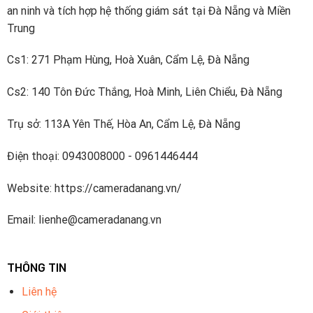
an ninh và tích hợp hệ thống giám sát tại Đà Nẵng và Miền
2. Lịch sử hình thành thương hiệu
Trung
Camera Jtech
Cs1: 271 Phạm Hùng, Hoà Xuân, Cẩm Lệ, Đà Nẵng
Tiền thân
Cs2: 140 Tôn Đức Thắng, Hoà Minh, Liên Chiểu, Đà Nẵng
Thương hiệu camera Jtech được thành lập vào năm 2010
Trụ sở: 113A Yên Thế, Hòa An, Cẩm Lệ, Đà Nẵng
bởi Công ty TNHH Jtech Việt Nam với trụ sở chính tại Hà
Điện thoại: 0943008000 - 0961446444
Nội.
Website: https://cameradanang.vn/
Hoạt động ban đầu
Email: lienhe@cameradanang.vn
Ban đầu, Công ty J-Tech Việt Nam tập trung vào hoạt động
nhập khẩu và phân phối các sản phẩm công nghệ, bao gồm
thiết bị điện tử, camera giám sát, thiết bị mạng,…
THÔNG TIN
Sự phát triển
Liên hệ