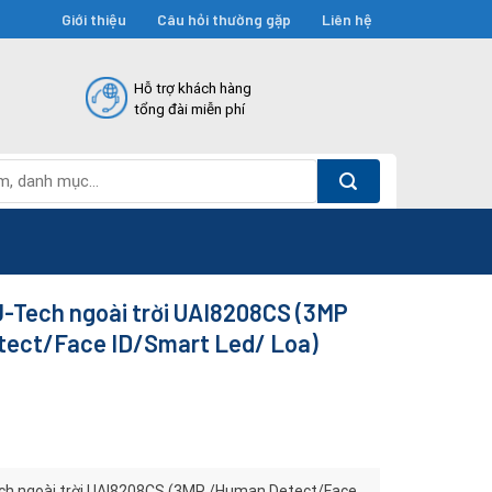
Giới thiệu
Câu hỏi thường gặp
Liên hệ
Hỗ trợ khách hàng
tổng đài miễn phí
J-Tech ngoài trời UAI8208CS (3MP
ect/Face ID/Smart Led/ Loa)
ch ngoài trời UAI8208CS (3MP /Human Detect/Face