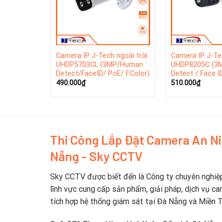
Camera IP J-Tech ngoài trời
Camera IP J-Tec
UHDP5703CL (3MP/Human
UHDP8205C (3
Detect/FaceID/ PoE/ F.Color)
Detect / Face I
art Led)
490.000
₫
510.000
₫
Thi Công Lắp Đặt Camera An N
Nẵng - Sky CCTV
Sky CCTV được biết đến là Công ty chuyên nghiệ
lĩnh vực cung cấp sản phẩm, giải pháp, dịch vụ ca
tích hợp hệ thống giám sát tại Đà Nẵng và Miền 