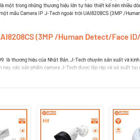
 là một trong những thương hiệu lớn tự hào thiết kế nên nhiều d
 một mẫu Camera IP J-Tech ngoài trời UAI8208CS (3MP /Human
 UAI8208CS (3MP /Human Detect/Face ID
 là thương hiệu của Nhật Bản. J-Tech chuyên sản xuất và kinh 
hiện nay, các sản phẩm camera J-Tech được lắp ráp và sả xuất tạ
Công ty TNHH SHUJI. SHUJI là một công ty chuyên kinh doanh cá