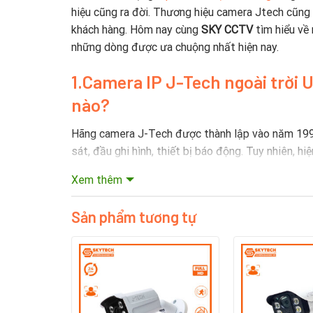
hiệu cũng ra đời. Thương hiệu camera Jtech cũng
khách hàng. Hôm nay cùng
SKY CCTV
tìm hiểu về
những dòng được ưa chuộng nhất hiện nay.
1.Camera IP J-Tech ngoài trời
nào?
Hãng camera J-Tech được thành lập vào năm 1999
sát, đầu ghi hình, thiết bị báo động. Tuy nhiên, 
Thái Lan,…
Xem thêm
Tại Việt Nam, camera J-Tech được phân phối bởi 
Sản phẩm tương tự
tại Việt Nam.