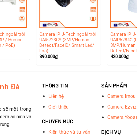
h ngoài trời
Camera IP J-Tech ngoài trời
Camera IP J
MP / Human
UAI5723CS (3MP/Human
UAIP5284C (
D / PoE)
Detect/FaceID/ Smart Led/
3MP/Human
Loa)
Detect/FaceI
390.000
₫
420.000
₫
inh Đà
THÔNG TIN
SẢN PHẨM
Liên hệ
Camera Imou
Giới thiệu
Camera Ezviz
p số một trong
mera an ninh và
Camera Yoos
CHUYÊN MỤC:
Trung
DỊCH VỤ
Kiến thức và tư vấn