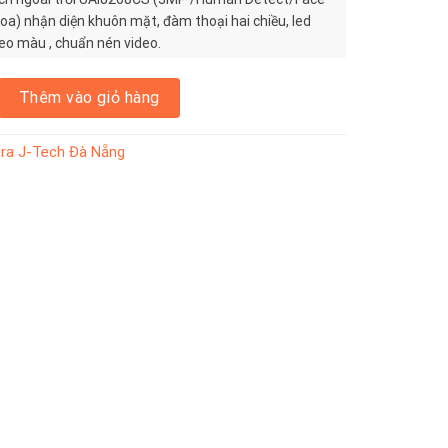
oa) nhận diện khuôn mặt, đàm thoại hai chiều, led
deo màu , chuẩn nén video.
h ngoài trời UAI8208CS (3MP /Human Detect/Face ID/Smart Led/ Loa
Thêm vào giỏ hàng
ra J-Tech Đà Nẵng