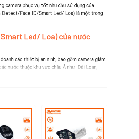
òng camera phục vụ tốt nhu cầu sử dụng của
 Detect/Face ID/Smart Led/ Loa) là một trong
/Smart Led/ Loa) c
ủa nước
doanh các thiết bị an ninh, bao gồm camera giám
i các nước thuộc khu vực châu Á như Đài Loan,
c thiết bị an ninh, có hơn 16 năm kinh nghiệm