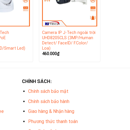
-Tech
Camera IP J-Tech ngoài trời
PoE
UHD8205CLS (3MP/Human
Detect/ FaceID/ F.Color/
D/Smart Led)
Loa)
460.000
₫
CHÍNH SÁCH:
Chính sách bảo mật
Chính sách bảo hành
ee
Giao hàng & Nhận hàng
Phương thức thanh toán