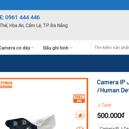
: 0961 444 446
Thế, Hòa An, Cẩm Lệ, TP. Đà Nẵng
Tìm
Camera có dây
Đầu ghi hình
kiếm:
Camera IP 
/Human Det
J-Tech
500.000
₫
Camera IP J-Te