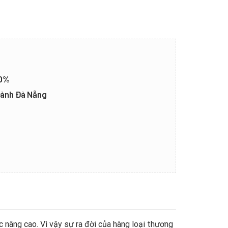
20%
thành Đà Nẵng
 nâng cao. Vì vậy sự ra đời của hàng loại thương