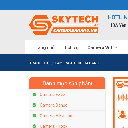
Skip
to
HOTLINE
content
113A Yên 
Trang chủ
Dịch vụ
Camera Wifi
TRANG CHỦ
/
CAMERA J-TECH ĐÀ NẴNG
Danh mục sản phẩm
Camera Ezviz
Camera Dahua
Camera Hikvision
Camera Hilook