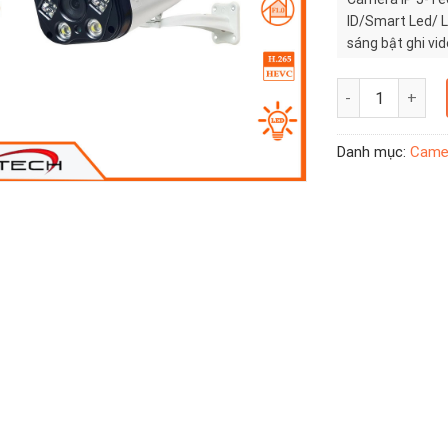
ID/Smart Led/ L
sáng bật ghi vi
Camera IP J-Tec
Danh mục:
Came