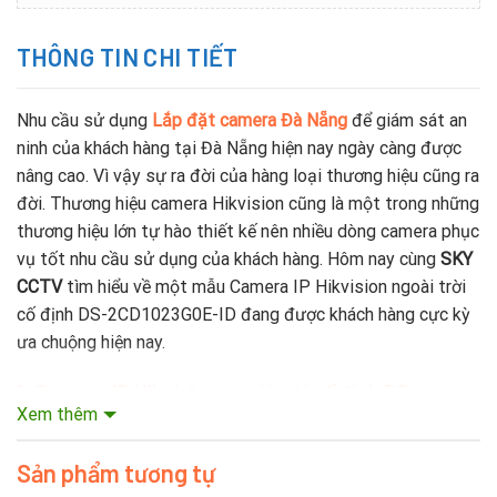
THÔNG TIN CHI TIẾT
Nhu cầu sử dụng
Lắp đặt camera Đà Nẵng
để giám sát an
ninh của khách hàng tại Đà Nẵng hiện nay ngày càng được
nâng cao. Vì vậy sự ra đời của hàng loại thương hiệu cũng ra
đời. Thương hiệu camera Hikvision cũng là một trong những
thương hiệu lớn tự hào thiết kế nên nhiều dòng camera phục
vụ tốt nhu cầu sử dụng của khách hàng. Hôm nay cùng
SKY
CCTV
tìm hiểu về một mẫu Camera IP Hikvision ngoài trời
cố định DS-2CD1023G0E-ID đang được khách hàng cực kỳ
ưa chuộng hiện nay.
1. Camera IP Hikvision ngoài trời cố định DS-
Xem thêm
2CD1023G0E-ID
của nước nào?
Được thành lập với năm 2001 Hikvision đã phát triển mạnh
Sản phẩm tương tự
mẽ, trở thành công ty đa quốc gia với 25 chi nhánh trên toàn