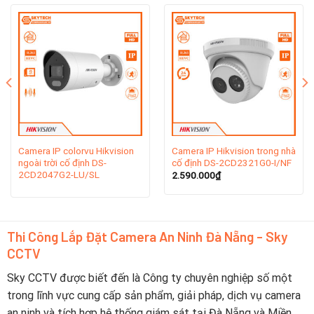
thế giới như Hoa Kỳ, Hà Lan, Ý, Anh, Singapore, Australia,
Brazil, Nam Phi và Dubai…Hikvision cũng có công ty liên kết
với Ấn Độ và Nga, một trung tâm bảo hành tại Hồng Kong.
Ngay tại quê nhà, Hikvision cũng phát triển mạnh mẽ với 35
chi nhánh trên toàn quốc.
Camera IP colorvu Hikvision
Camera IP Hikvision trong nhà
ngoài trời cố định DS-
cố định DS-2CD2321G0-I/NF
2CD2047G2-LU/SL
2.590.000
₫
Thi Công Lắp Đặt Camera An Ninh Đà Nẵng - Sky
CCTV
Sky CCTV được biết đến là Công ty chuyên nghiệp số một
2. Lịch sử hình thành thương hiệu
trong lĩnh vực cung cấp sản phẩm, giải pháp, dịch vụ camera
an ninh và tích hợp hệ thống giám sát tại Đà Nẵng và Miền