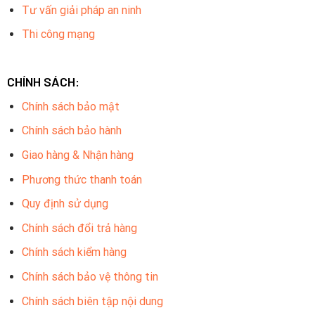
lượng lưu trữ.
Tư vấn giải pháp an ninh
Thi công mạng
CHÍNH SÁCH:
Chính sách bảo mật
Chính sách bảo hành
Giao hàng & Nhận hàng
Phương thức thanh toán
Quy định sử dụng
Đèn hồng ngoại:
Chính sách đổi trả hàng
Tự động chuyển chế độ ngày đêm nhờ bộ lọc cắt IR với tầm
Chính sách kiểm hàng
quan sát hồng ngoại 30m
Chính sách bảo vệ thông tin
Ống kính cố định:
Chính sách biên tập nội dung