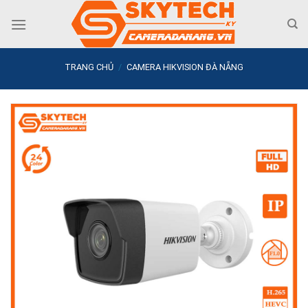
Skip
to
content
TRANG CHỦ
/
CAMERA HIKVISION ĐÀ NẴNG