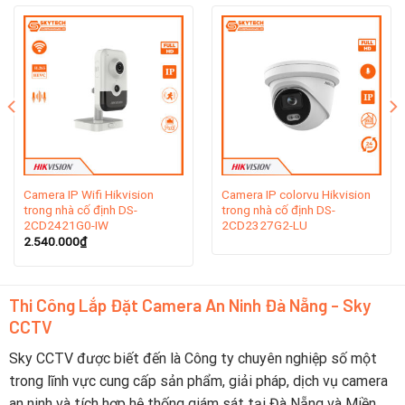
thế giới như Hoa Kỳ, Hà Lan, Ý, Anh, Singapore, Australia,
Brazil, Nam Phi và
Dubai…
Camera IP Wifi Hikvision
Camera IP colorvu Hikvision
trong nhà cố định DS-
trong nhà cố định DS-
2CD2421G0-IW
2CD2327G2-LU
2.540.000
₫
Hikvision cũng có công ty liên kết với Ấn Độ và Nga, một trung
Thi Công Lắp Đặt Camera An Ninh Đà Nẵng - Sky
tâm bảo hành tại Hồng Kong. Ngay tại quê nhà, Hikvision cũng
CCTV
phát triển mạnh mẽ với 35 chi nhánh trên toàn quốc.
Sky CCTV được biết đến là Công ty chuyên nghiệp số một
2. Lịch sử hình thành thương hiệu
trong lĩnh vực cung cấp sản phẩm, giải pháp, dịch vụ camera
an ninh và tích hợp hệ thống giám sát tại Đà Nẵng và Miền