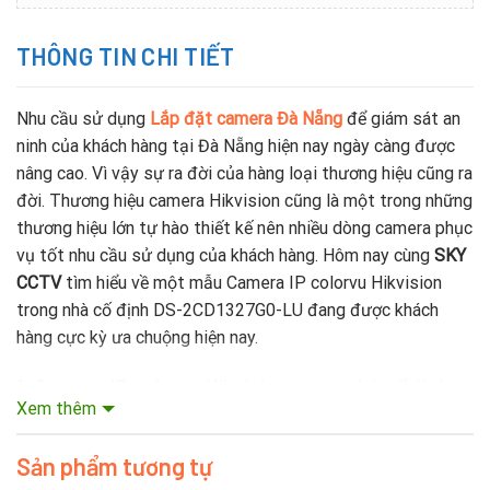
THÔNG TIN CHI TIẾT
Nhu cầu sử dụng
Lắp đặt camera Đà Nẵng
để giám sát an
ninh của khách hàng tại Đà Nẵng hiện nay ngày càng được
nâng cao. Vì vậy sự ra đời của hàng loại thương hiệu cũng ra
đời. Thương hiệu camera Hikvision cũng là một trong những
thương hiệu lớn tự hào thiết kế nên nhiều dòng camera phục
vụ tốt nhu cầu sử dụng của khách hàng. Hôm nay cùng
SKY
CCTV
tìm hiểu về một mẫu Camera IP colorvu Hikvision
trong nhà cố định DS-2CD1327G0-LU đang được khách
hàng cực kỳ ưa chuộng hiện nay.
1. Camera IP colorvu Hikvision trong nhà cố định
Xem thêm
DS-2CD1327G0-LU
của nước nào?
Được thành lập với năm 2001 Hikvision đã phát triển mạnh
Sản phẩm tương tự
mẽ, trở thành công ty đa quốc gia với 25 chi nhánh trên toàn