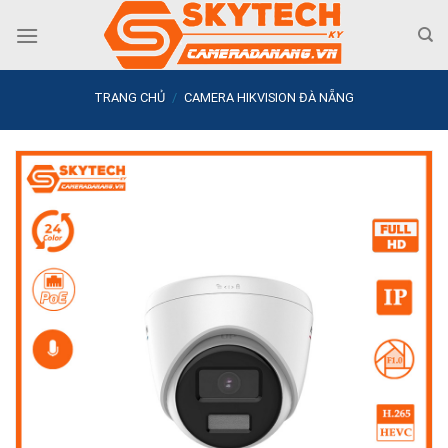
Skip
to
content
TRANG CHỦ
/
CAMERA HIKVISION ĐÀ NẴNG