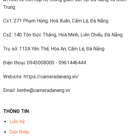
Camera Hikvision
Trung
Hikvision là công ty được thành lập vào năm 2001 với 49%
Cs1: 271 Phạm Hùng, Hoà Xuân, Cẩm Lệ, Đà Nẵng
vốn nước ngoài. Nó sử dụng hơn 18.000 người và có giá trị
vốn hóa thị trường hơn 20 tỷ USD (số liệu chính thức từ
Cs2: 140 Tôn Đức Thắng, Hoà Minh, Liên Chiểu, Đà Nẵng
năm 2016).
Trụ sở: 113A Yên Thế, Hòa An, Cẩm Lệ, Đà Nẵng
Công ty sản xuất hệ thống giám sát và các thiết bị khác
liên quan đến ngành an ninh. Hikvision rất phổ biến trong số
Điện thoại: 0943008000 - 0961446444
các nhà tích hợp và đại lý hệ thống an ninh bán sản phẩm
Website: https://cameradanang.vn/
của họ trên toàn thế giới.
Email: lienhe@cameradanang.vn
3.Camera IP colorvu Hikvision trong
nhà cố định DS-2CD1327G0-LU
có tốt
THÔNG TIN
không?
Liên hệ
Camera IP colorvu Hikvision trong nhà cố định DS-
Giới thiệu