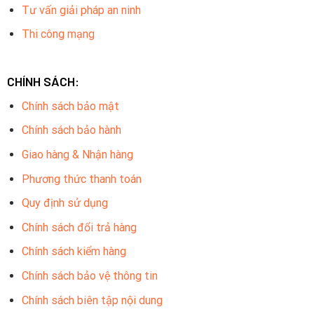
tiếng với khả năng cung cấp hình ảnh màu sắc chất lượng
Tư vấn giải pháp an ninh
cao, ngay cả trong điều kiện ánh sáng yếu.
Thi công mạng
CHÍNH SÁCH:
Chính sách bảo mật
Chính sách bảo hành
Giao hàng & Nhận hàng
Phương thức thanh toán
Quy định sử dụng
Chính sách đổi trả hàng
Tích hợp đèn ánh sáng trắng:
Chính sách kiểm hàng
DS-2CD1327G0-LU được trang bị đèn ánh sáng trắng có
khả năng chiếu sáng tới 30 mét, giúp bạn quay video và
Chính sách bảo vệ thông tin
theo dõi trong điều kiện thiếu ánh sáng hoặc ban đêm.
Chính sách biên tập nội dung