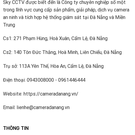
xây dựng các khả năng R & D mạnh mẽ cho công nghệ
Sky CCTV được biết đến là Công ty chuyên nghiệp số một
mới và đổi mới.
trong lĩnh vực cung cấp sản phẩm, giải pháp, dịch vụ camera
an ninh và tích hợp hệ thống giám sát tại Đà Nẵng và Miền
Dahua đã đầu tư khoảng 10% doanh thu bán hàng hàng
Trung
năm vào R & D kể từ năm 2014. Công ty có bốn viện
nghiên cứu – Viện công nghệ tiên tiến, Viện dữ liệu lớn,
Cs1: 271 Phạm Hùng, Hoà Xuân, Cẩm Lệ, Đà Nẵng
Viện Chip và Viện đám mây video và một nhóm R & D
Cs2: 140 Tôn Đức Thắng, Hoà Minh, Liên Chiểu, Đà Nẵng
cấp cao làm việc về các công nghệ tiên tiến trong AI,
IoT, dịch vụ đám mây, video, an ninh mạng và độ tin cậy
Trụ sở: 113A Yên Thế, Hòa An, Cẩm Lệ, Đà Nẵng
phần mềm và các công nghệ khác. Dahua đã đăng ký
hơn 1700 bằng sáng chế.
Điện thoại: 0943008000 - 0961446444
Dahua Technology thuộc Top5 nhà cung cấp thiết bị an
Website: https://cameradanang.vn/
ninh hàng đầu thế giới được xếp hạng bởi A&S
International.
Email: lienhe@cameradanang.vn
THÔNG TIN