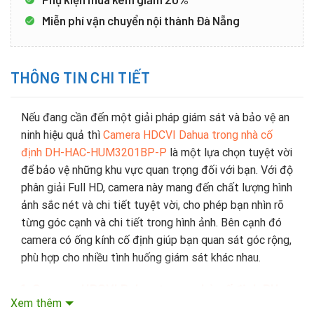
Miễn phí vận chuyển nội thành Đà Nẵng
THÔNG TIN CHI TIẾT
Nếu đang cần đến một giải pháp giám sát và bảo vệ an
ninh hiệu quả thì
Camera HDCVI Dahua trong nhà cố
định DH-HAC-HUM3201BP-P
là một lựa chọn tuyệt vời
để bảo vệ những khu vực quan trọng đối với bạn. Với độ
phân giải Full HD, camera này mang đến chất lượng hình
ảnh sắc nét và chi tiết tuyệt vời, cho phép bạn nhìn rõ
từng góc cạnh và chi tiết trong hình ảnh. Bên cạnh đó
camera có ống kính cố định giúp bạn quan sát góc rộng,
phù hợp cho nhiều tình huống giám sát khác nhau.
1
. Camera HDCVI Dahua trong nhà cố định DH-
Xem thêm
HAC-HUM3201BP-P
của nước nào?